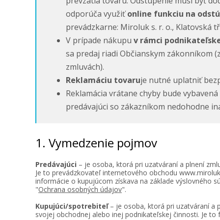
prevzatia tovaru. Odstúpenie musí byť dod
odporúča využiť
online funkciu na odst
prevádzkarne: Miroluk s. r. o., Klatovská
V prípade nákupu
v rámci podnikateľske
sa predaj riadi Občianskym zákonníkom (z
zmluvách).
Reklamáciu tovaru
je nutné uplatniť bez
Reklamácia vrátane chyby bude vybavená
predávajúci so zákazníkom nedohodne in
1. Vymedzenie pojmov
Predávajúci
– je osoba, ktorá pri uzatváraní a plnení zml
Je to prevádzkovateľ internetového obchodu www.miroluk
informácie o kupujúcom získava na základe výslovného 
"
Ochrana osobných údajov
".
Kupujúci/spotrebiteľ
– je osoba, ktorá pri uzatváraní 
svojej obchodnej alebo inej podnikateľskej činnosti. Je t