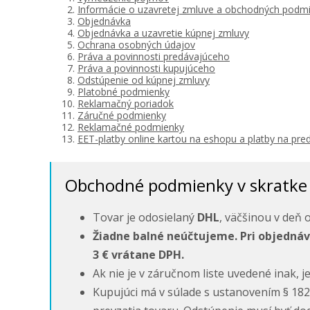
Informácie o uzavretej zmluve a obchodných podm
Objednávka
Objednávka a uzavretie kúpnej zmluvy
Ochrana osobných údajov
Práva a povinnosti predávajúceho
Práva a povinnosti kupujúceho
Odstúpenie od kúpnej zmluvy
Platobné podmienky
Reklamačný poriadok
Záručné podmienky
Reklamačné podmienky
EET-platby online kartou na eshopu a platby na pred
Obchodné podmienky v skratke
Tovar je odosielaný
DHL
, väčšinou v deň 
Žiadne balné neúčtujeme. Pri objedná
3 € vrátane DPH.
Ak nie je v záručnom liste uvedené inak, j
Kupujúci má v súlade s ustanovením § 18