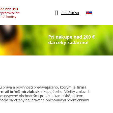
77 222 313
Prihlásiť sa
v pracovné dni
o 17. hodiny
Pri nákupe nad 200 €
darčeky zadarmo!
ú práva a povinnosti predávajúceho, ktorým je
firma
e-mail info@miroluk.sk
a kupujúceho. Všetky zmluvné
hy neupravené obchodnými podmienkami Občianskym
 riadia sa vzťahy neupravené obchodnými podmienkami