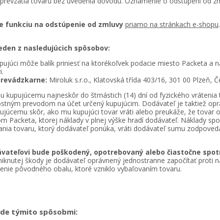
d prevzatia tovaru bez uvedenia dôvodu. Oznámenie o odstúpení od zm
ne funkciu na odstúpenie od zmluvy
priamo na stránkach e-shopu
eden z nasledujúcich spôsobov:
ujúci môže balík priniesť na ktorékoľvek podacie miesto Packeta a n
i.
prevádzkarne:
Miroluk s.r.o., Klatovská třída 403/16, 301 00 Plzeň, Č
 kupujúcemu najneskôr do štrnástich (14) dní od fyzického vrátenia 
tným prevodom na účet určený kupujúcim. Dodávateľ je taktiež oprávn
ujúcemu skôr, ako mu kupujúci tovar vráti alebo preukáže, že tovar o
om Packeta, ktorej náklady v plnej výške hradí dodávateľ. Náklady sp
dodania tovaru, ktorý dodávateľ ponúka, vráti dodávateľ sumu zodpove
dávateľovi bude poškodený, opotrebovaný alebo čiastočne spo
iknutej škody je dodávateľ oprávnený jednostranne započítať proti 
ie pôvodného obalu, ktoré vzniklo vybaľovaním tovaru.
ode týmito spôsobmi: