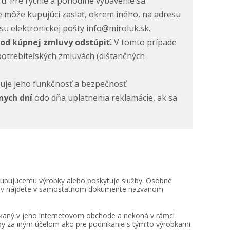
ru.
Pre rýchle a pohodlné vybavenie sa
 môže kupujúci zaslať, okrem iného, na adresu
esu elektronickej pošty
info@miroluk.sk
.
od kúpnej zmluvy odstúpiť.
V tomto prípade
potrebiteľských zmluvách (dištančných
žuje jeho funkčnosť a bezpečnosť.
nych dní
odo dňa uplatnenia reklamácie, ak sa
kupujúcemu výrobky alebo poskytuje služby. Osobné
dajov nájdete v samostatnom dokumente nazvanom
núkaný v jeho internetovom obchode a nekoná v rámci
užby za iným účelom ako pre podnikanie s týmito výrobkami