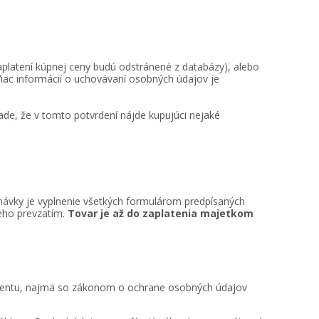
zaplatení kúpnej ceny budú odstránené z databázy), alebo
iac informácií o uchovávaní osobných údajov je
ade, že v tomto potvrdení nájde kupujúci nejaké
návky je vyplnenie všetkých formulárom predpísaných
jeho prevzatím.
Tovar je až do zaplatenia majetkom
amentu, najmä so zákonom o ochrane osobných údajov