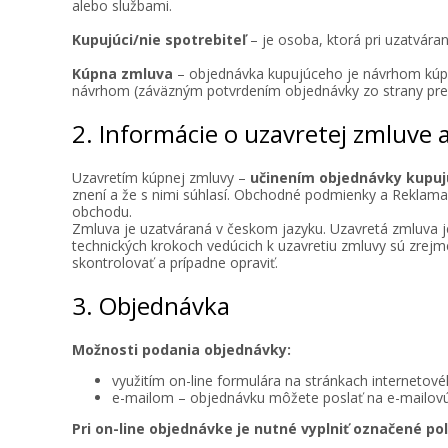
alebo službami.
Kupujúci/nie spotrebiteľ
– je osoba, ktorá pri uzatváran
Kúpna zmluva
– objednávka kupujúceho je návrhom kúp
návrhom (záväzným potvrdením objednávky zo strany pre
2. Informácie o uzavretej zmluv
Uzavretím kúpnej zmluvy –
učinením objednávky kupujú
znení a že s nimi súhlasí. Obchodné podmienky a Reklama
obchodu.
Zmluva je uzatváraná v českom jazyku. Uzavretá zmluva je
technických krokoch vedúcich k uzavretiu zmluvy sú zre
skontrolovať a prípadne opraviť.
3. Objednávka
Možnosti podania objednávky:
využitím on-line formulára na stránkach interneto
e-mailom – objednávku môžete poslať na e-mailov
Pri on-line objednávke je nutné vyplniť označené pol