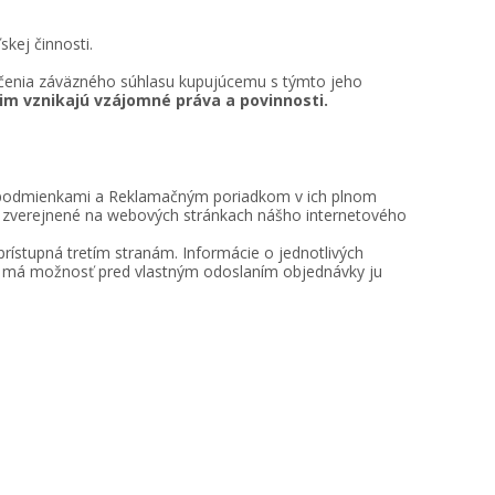
skej činnosti.
enia záväzného súhlasu kupujúcemu s týmto jeho
m vznikajú vzájomné práva a povinnosti.
 podmienkami a Reklamačným poriadkom v ich plnom
le zverejnené na webových stránkach nášho internetového
rístupná tretím stranám. Informácie o jednotlivých
i má možnosť pred vlastným odoslaním objednávky ju