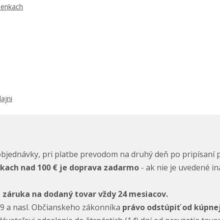
ienkach
ajni
objednávky, pri platbe prevodom na druhý deň po pripísaní p
vkach nad 100 € je doprava zadarmo
- ak nie je uvedené i
e
záruka na dodaný tovar vždy 24 mesiacov.
29 a nasl. Občianskeho zákonníka
právo odstúpiť od kúpne