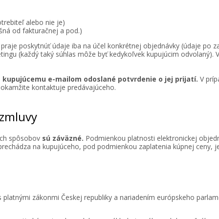
trebiteľ alebo nie je)
šná od fakturačnej a pod.)
si praje poskytnúť údaje iba na účel konkrétnej objednávky (údaje po 
tingu (každý taký súhlas môže byť kedykoľvek kupujúcim odvolaný). V
 kupujúcemu e-mailom odoslané potvrdenie o jej prijatí.
V príp
, okamžite kontaktuje predávajúceho.
 zmluvy
ých spôsobov
sú záväzné.
Podmienkou platnosti elektronickej objed
r prechádza na kupujúceho, pod podmienkou zaplatenia kúpnej ceny, 
 s platnými zákonmi Českej republiky a nariadením európskeho parl