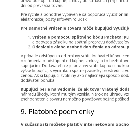
právo odstúpiť od kúpnej zmluvy do štrnástich (14) dní o
dní od prevzatia tovaru.
Pre rýchle a pohodlné vybavenie sa odporúča využiť
onli
elektronickej pošty
info@miroluk.sk
.
Pre samotné vrátenie tovaru môže kupujúci využiť j
Vrátenie pomocou spätného kódu Packeta:
Kup
a odovzdá zásielku na spätnú prepravu dodávateľov
Odoslanie alebo osobné doručenie na adresu 
V prípade odstúpenia od zmluvy vráti dodávateľ kúpnu cenu
oznámenia o odstúpení od kúpnej zmluvy, a to bezhotovos
kupujúcim. Dodávateľ nie je povinný vrátiť kúpnu cenu kup
výške kupujúci, s výnimkou spätnej zásielky prostredníctv
cenou. Ak si kupujúci zvolil iný ako najlacnejší spôsob 
dodávateľ ponúka.
Kupujúci berie na vedomie, že ak tovar vrátený do
náhradu škody, ktorá mu tým vznikla. Nárok na úhradu vzn
znehodnotenie tovaru nemožno považovať bežné poškoden
9. Platobné podmienky
V súčasnosti môžete platiť v internetovom obch