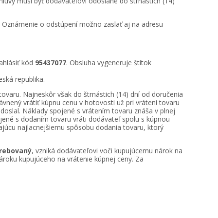
luvy musí byť dodávateľovi odoslané do štrnástich (14)
. Oznámenie o odstúpení možno zaslať aj na adresu
ahlásiť kód
95437077
. Obsluha vygeneruje štítok
eská republika.
tovaru. Najneskôr však do štrnástich (14) dní od doručenia
ený vrátiť kúpnu cenu v hotovosti už pri vrátení tovaru
doslal. Náklady spojené s vrátením tovaru znáša v plnej
ojené s dodaním tovaru vráti dodávateľ spolu s kúpnou
dajúcu najlacnejšiemu spôsobu dodania tovaru, ktorý
trebovaný
, vzniká dodávateľovi voči kupujúcemu nárok na
nároku kupujúceho na vrátenie kúpnej ceny. Za