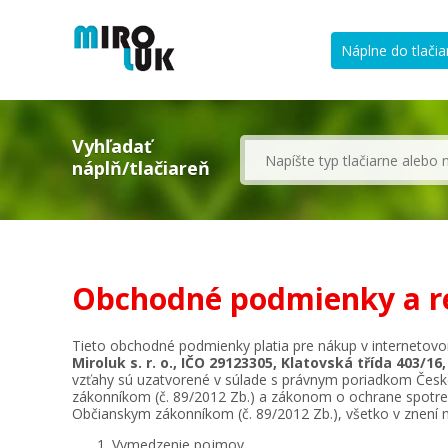
Náplne do tlačia
Vyhľadať
náplň/tlačiareň
Obchodné podmienky a r
Tieto obchodné podmienky platia pre nákup v internetov
Miroluk s. r. o., IČO 29123305, Klatovská třída 403/1
vzťahy sú uzatvorené v súlade s právnym poriadkom Česke
zákonníkom (č. 89/2012 Zb.) a zákonom o ochrane spotreb
Občianskym zákonníkom (č. 89/2012 Zb.), všetko v znení n
Vymedzenie pojmov