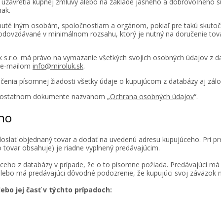
 uzavretia kúpnej zmluvy alebo na základe jasného a dobrovoľného s
nak.
tnuté iným osobám, spoločnostiam a orgánom, pokiaľ pre takú skutoč
odovzdávané v minimálnom rozsahu, ktorý je nutný na doručenie tov
uk s.r.o. má právo na vymazanie všetkých svojich osobných údajov z
bo e-mailom
info@miroluk.sk
.
učenia písomnej žiadosti všetky údaje o kupujúcom z databázy aj zál
samostatnom dokumente nazvanom „
Ochrana osobných údajov
“.
eho
oslať objednaný tovar a dodať na uvedenú adresu kupujúceho. Pri pre
ho tovar obsahuje) je riadne vyplnený predávajúcim.
ceho z databázy v prípade, že o to písomne požiada. Predávajúci m
 alebo má predávajúci dôvodné podozrenie, že kupujúci svoj záväzok 
ebo jej časť v týchto prípadoch: