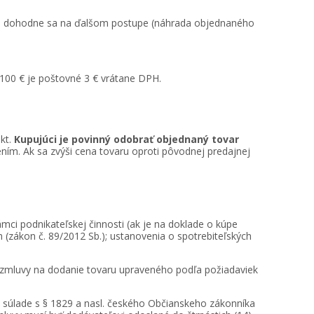
ho a dohodne sa na ďalšom postupe (náhrada objednaného
 100 € je poštovné 3 € vrátane DPH.
akt.
Kupujúci je povinný odobrať objednaný tovar
ním. Ak sa zvýši cena tovaru oproti pôvodnej predajnej
mci podnikateľskej činnosti (ak je na doklade o kúpe
(zákon č. 89/2012 Sb.); ustanovenia o spotrebiteľských
 zmluvy na dodanie tovaru upraveného podľa požiadaviek
 súlade s § 1829 a nasl. českého Občianskeho zákonníka