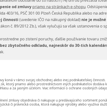
ávateľovi odoslanie do štrnástich (14) dní od prevzatia tova
úpenie od zmluvy
priamo na stránkach e-shopu
.
Odstúpenie
 třída 403/16, PSČ 301 00 Plzeň Česká Republika alebo na adr
j činnosti
(uvedenie IČO na nákupný doklad)
nie je možné 
ákon č. 89/2012 Zb.), však vylučujú sa však ustanovenia o s
prostredne po zistení poruchy, ďalšie používanie tovaru zni
bez zbytočného odkladu, najneskôr do 30-tich kalendár
ak.
uvy koná v rámci svojej obchodnej alebo inej podnikateľskej činnosti.
.sk, ktorý priamo alebo prostredníctvom iných podnikateľov dodáva 
súhlasu a za jasným účelom. Viac informácií o ochrane osobných ú
a plnení zmluvy objednáva či nakupuje u predávajúceho sortiment po
o fyzická či právnická osoba, ktorá nakupuje výrobky alebo využíva sl