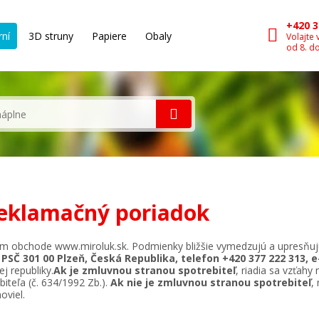
+420 3
rní
3D struny
Papiere
Obaly
Volajte 
od 8. d
eklamačný poriadok
om obchode www.miroluk.sk. Podmienky bližšie vymedzujú a upresňuj
6, PSČ 301 00 Plzeň, Česká Republika
, telefon
+420 377 222 313
, 
j republiky.
Ak je zmluvnou stranou spotrebiteľ
, riadia sa vzťa
iteľa (č. 634/1992 Zb.).
Ak nie je zmluvnou stranou spotrebiteľ
,
oviel.