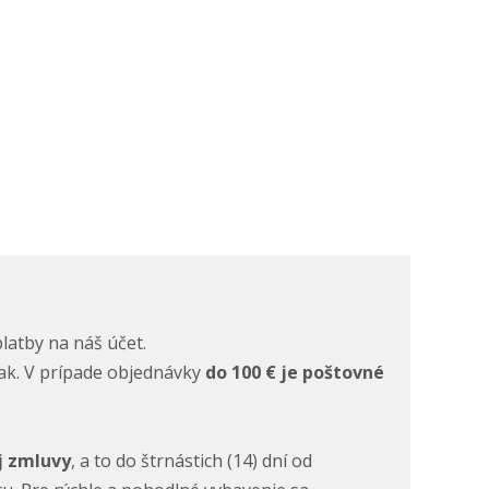
latby na náš účet.
nak. V prípade objednávky
do 100 € je poštovné
j zmluvy
, a to do štrnástich (14) dní od