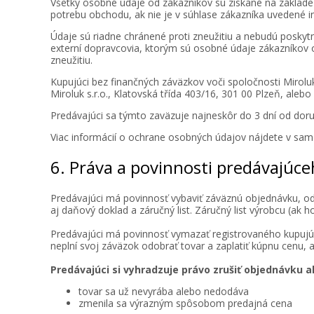
Všetky osobné údaje od zákazníkov sú získané na základe
potrebu obchodu, ak nie je v súhlase zákazníka uvedené i
Údaje sú riadne chránené proti zneužitiu a nebudú posky
externí dopravcovia, ktorým sú osobné údaje zákazníkov 
zneužitiu.
Kupujúci bez finančných záväzkov voči spoločnosti Mirol
Miroluk s.r.o., Klatovská třída 403/16, 301 00 Plzeň, ale
Predávajúci sa týmto zaväzuje najneskôr do 3 dní od dor
Viac informácií o ochrane osobných údajov nájdete v 
6. Práva a povinnosti predávajúc
Predávajúci má povinnosť vybaviť záväznú objednávku, od
aj daňový doklad a záručný list. Záručný list výrobcu (ak 
Predávajúci má povinnosť vymazať registrovaného kupujú
neplní svoj záväzok odobrať tovar a zaplatiť kúpnu cenu,
Predávajúci si vyhradzuje právo zrušiť objednávku al
tovar sa už nevyrába alebo nedodáva
zmenila sa výrazným spôsobom predajná cena