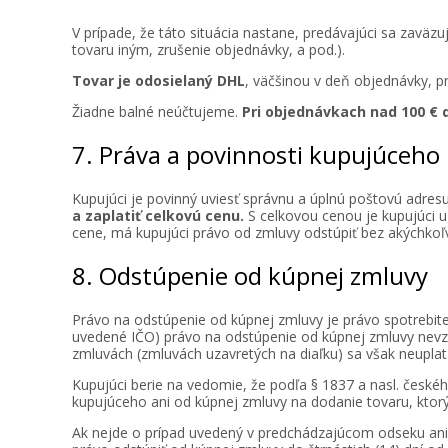
V prípade, že táto situácia nastane, predávajúci sa zav
tovaru iným, zrušenie objednávky, a pod.).
Tovar je odosielaný DHL
, väčšinou v deň objednávky, pr
Žiadne balné neúčtujeme.
Pri objednávkach nad 100 €
7. Práva a povinnosti kupujúceho
Kupujúci je povinný uviesť správnu a úplnú poštovú adresu
a zaplatiť celkovú cenu.
S celkovou cenou je kupujúci u
cene, má kupujúci právo od zmluvy odstúpiť bez akýchkoľ
8. Odstúpenie od kúpnej zmluvy
Právo na odstúpenie od kúpnej zmluvy je právo spotrebite
uvedené IČO) právo na odstúpenie od kúpnej zmluvy nevzn
zmluvách (zmluvách uzavretých na diaľku) sa však neuplat
Kupujúci berie na vedomie, že podľa § 1837 a nasl. čes
kupujúceho ani od kúpnej zmluvy na dodanie tovaru, ktorý
Ak nejde o prípad uvedený v predchádzajúcom odseku ani 