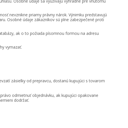
úhlasu. Osobné údaje sa využívajú výhradne pre vnútornú
nosť nevznikne priamy právny nárok. Výnimku predstavujú
aru. Osobné údaje zákazníkov sú plne zabezpečené proti
 databázy, ak o to požiada písomnou formou na adresu
ohy vymazať.
vzatí zásielky od prepravcu, dostanú kupujúci s tovarom
á právo odmietnuť objednávku, ak kupujúci opakovane
nemieni dodržať.