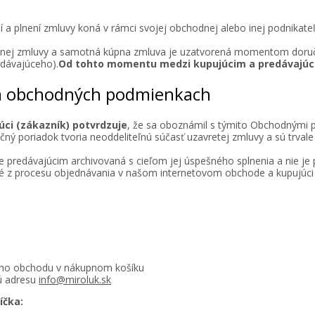
í a plnení zmluvy koná v rámci svojej obchodnej alebo inej podnikateľ
nej zmluvy a samotná kúpna zmluva je uzatvorená momentom doruč
dávajúceho).
Od tohto momentu medzi kupujúcim a predávajúci
e a obchodných podmienkach
ci (zákazník) potvrdzuje
, že sa oboznámil s týmito Obchodnými
čný poriadok tvoria neoddeliteľnú súčasť uzavretej zmluvy a sú trva
 predávajúcim archivovaná s cieľom jej úspešného splnenia a nie je p
jmé z procesu objednávania v našom internetovom obchode a kupujúc
vého obchodu v nákupnom košíku
ú adresu
info@miroluk.sk
íčka: