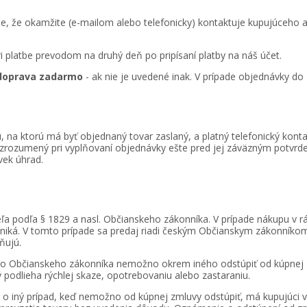
äzuje, že okamžite (e-mailom alebo telefonicky) kontaktuje kupujúce
i platbe prevodom na druhý deň po pripísaní platby na náš účet.
 doprava zadarmo
- ak nie je uvedené inak. V prípade objednávky do
, na ktorú má byť objednaný tovar zaslaný, a platný telefonický kont
zrozumený pri vyplňovaní objednávky ešte pred jej záväzným potvrde
vek úhrad.
ľa podľa § 1829 a nasl. Občianskeho zákonníka. V prípade nákupu v rá
iká. V tomto prípade sa predaj riadi českým Občianskym zákonníkom 
ňujú.
kého Občianskeho zákonníka nemožno okrem iného odstúpiť od kúpnej
 podlieha rýchlej skaze, opotrebovaniu alebo zastaraniu.
o iný prípad, keď nemožno od kúpnej zmluvy odstúpiť, má kupujúci v