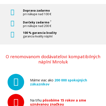
Doprava zadarmo
pri nákupe nad 100 €
?
Darčeky zadarmo
pri nákupe nad 200 €
100 % garancia kvality
garancia kvality náplní
O renomovanom dodávateľovi kompatibilných
náplní Miroluk
Máme viac ako
200 000 spokojných
zákazníkov
Na trhu
pôsobíme 15 rokov a sme
uznávanou značkou