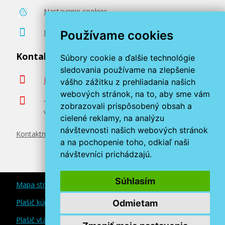
Nastavenie cookies
Poradenstvo zadarmo
Používame cookies
Kontaktujte nás
Súbory cookie a ďalšie technológie
sledovania používame na zlepšenie
info@miroluk.sk
vášho zážitku z prehliadania našich
webových stránok, na to, aby sme vám
+420 377 222 313
zobrazovali prispôsobený obsah a
Volajte v pracovné dni od 8. do 17. hod.
cielené reklamy, na analýzu
návštevnosti našich webových stránok
Kontaktné údaje
a na pochopenie toho, odkiaľ naši
návštevníci prichádzajú.
Súhlasím
Mapa stránok
Plašič kún a myší
Odmietam
Plašič vtákov