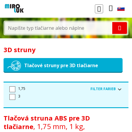
3D struny
Tlačové struny pre 3D tlačiarne
1,75
FILTER FARIEB
3
biela
čierna
priehľadná
Tlačová struna ABS pre 3D
zelená
sivá
prírodná
, 1,75 mm, 1 kg,
tlačiarne
oranžová
červená
purpurová