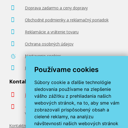
Doprava zadarmo a ceny dopravy
Obchodné podmienky a reklamačný poriadok
Reklamácie a vrátenie tovaru
Ochrana osobných údajov
Nastavenie cookies
Poradenstvo zadarmo
Používame cookies
Kontaktujte nás
Súbory cookie a ďalšie technológie
sledovania používame na zlepšenie
info@miroluk.sk
vášho zážitku z prehliadania našich
webových stránok, na to, aby sme vám
+420 377 222 313
zobrazovali prispôsobený obsah a
Volajte v pracovné dni od 8. do 17. hod.
cielené reklamy, na analýzu
návštevnosti našich webových stránok
Kontaktné údaje