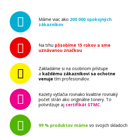
Máme viac ako
200 000 spokojných
zákazníkov
Na trhu
pôsobíme 15 rokov a sme
uznávanou značkou
Zakladáme si na osobnom prístupe
a
každému zákazníkovi sa ochotne
venuje
tím profesionálov.
Kazety vytlačia rovnako kvalitne rovnaký
počet strán ako originálne tonery. To
potvrdzuje aj
certifikát STMC
.
99 % produktov máme
vo svojich skladoch