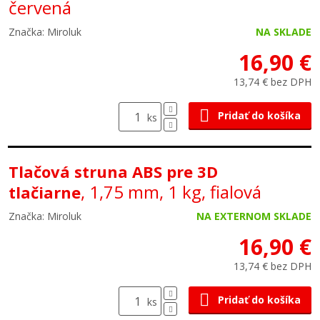
červená
fialová
ružová
strieborná
zlatá
žltá
hnedá
Značka: Miroluk
NA SKLADE
bronzová
medená
mosadzná
16,90 €
modrá
drevo
karbónová
13,74 € bez DPH
svietiace v tme
šedá
mramorová
pleťová
Pridať do košíka
ks
Vypnout filtr a zobrazit všechny barvy
Tlačová struna ABS pre 3D
, 1,75 mm, 1 kg, fialová
tlačiarne
Značka: Miroluk
NA EXTERNOM SKLADE
16,90 €
13,74 € bez DPH
Pridať do košíka
ks