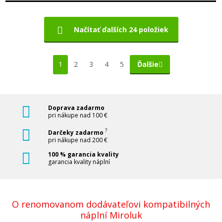
Načítať ďalších 24 položiek
1
2
3
4
5
Ďalšie
Doprava zadarmo
pri nákupe nad 100 €
?
Darčeky zadarmo
pri nákupe nad 200 €
100 % garancia kvality
garancia kvality náplní
O renomovanom dodávateľovi kompatibilných
náplní Miroluk