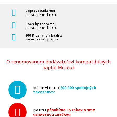
Doprava zadarmo
pri nákupe nad 100 €
?
Darčeky zadarmo
pri nákupe nad 200 €
100 % garancia kvality
garancia kvality náplní
O renomovanom dodávateľovi kompatibilných
náplní Miroluk
Máme viac ako
200 000 spokojných
zákazníkov
Na trhu
pôsobíme 15 rokov a sme
uznávanou značkou