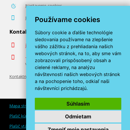
Nastavenie cookies
Poradenstvo zadarmo
Používame cookies
Kontaktujte nás
Súbory cookie a ďalšie technológie
sledovania používame na zlepšenie
info@miroluk.sk
vášho zážitku z prehliadania našich
webových stránok, na to, aby sme vám
+420 377 222 313
zobrazovali prispôsobený obsah a
Volajte v pracovné dni od 8. do 17. hod.
cielené reklamy, na analýzu
návštevnosti našich webových stránok
Kontaktné údaje
a na pochopenie toho, odkiaľ naši
návštevníci prichádzajú.
Súhlasím
Mapa stránok
Plašič kún a myší
Odmietam
Plašič vtákov
Zmeniť moje nastavenia