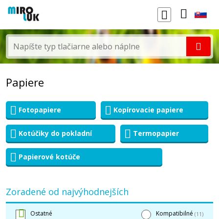
Papiere
Fotopapiere
Kopírovacie papiere
Kotúčiky do pokladní
Termopapier
Papierové kotúče
Zoradené od najvýhodnejších
Ostatné
Kompatibilné
(11)