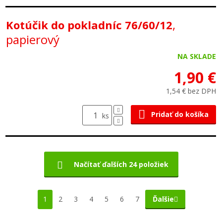
,
Kotúčik do pokladníc 76/60/12
papierový
NA SKLADE
1,90 €
1,54 € bez DPH
Pridať do košíka
ks
Načítať ďalších 24 položiek
1
2
3
4
5
6
7
Ďalšie