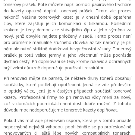
tonerový prášek. Poté můžete např. pomocí papírového trychtíře
do kazety opatrně doplnit tonerový prášek. Tímto ale proces
nekončí. Většina
tonerových kazet
je v dnešní době opatřena
čipy, které zajišťují jejich komunikaci s tiskárnou. Posledním
krokem je tedy demontace stávajícího čipu a jeho výměna za
nový, jenž obvykle najdete přiložený v sadě. Tento proces není
pro průměrně manuálně zručného člověka až tak náročný. Je při
něm ale nutné striktně dodržovat bezpečnostní zásady. Tonerový
prášek je totiž velice jemný a jeho vdechnutí může podráždit
dýchací cesty. Při doplňování se tedy kromě rukavic a ochranných
brýlí velmi důrazně doporučuje používat i respirátor.
Při renovaci mějte na paměti, že některé druhy tonerů obsahují
součástky, které podléhají opotřebení. Jedná se zde především
o
optický válec
, jenž je v častých případech součástí tonerové
kazety. Profesionální firmy ho při renovaci vždy mění za nový,
což v domácích podmínkách není dost dobře možné. Z tohoto
důvodu moc nedoporučujeme tonerové kazety doplňovat.
Pokud vás motivuje především úspora, která je v tomto případě
nepochybně největší výhodou, poohlédněte se po profesionálně
renovovaných či ještě lépe nových kompatibilních tonerech.