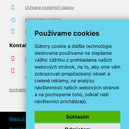
Ochrana osobných údajov
Nastavenie cookies
Poradenstvo zadarmo
Používame cookies
Kontaktujte nás
Súbory cookie a ďalšie technológie
sledovania používame na zlepšenie
info@miroluk.sk
vášho zážitku z prehliadania našich
webových stránok, na to, aby sme vám
+420 377 222 313
zobrazovali prispôsobený obsah a
Volajte v pracovné dni od 8. do 17. hod.
cielené reklamy, na analýzu
návštevnosti našich webových stránok
Kontaktné údaje
a na pochopenie toho, odkiaľ naši
návštevníci prichádzajú.
Súhlasím
Mapa stránok
Plašič kún a myší