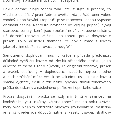
s tonerovým práškem může být i nebezpečné.
Pokud domácí plnění tonerů zvažujete, zjistěte si předem, co
všechno obnáší. V první řadě si ověřte, zda je Váš toner vůbec
vhodný k doplňování. Doporučuje se renovovat jednou vypsané
originální náplně. Naprosto nevhodné ve většině případů bývají
startovací tonery, které jsou součástí nově zakoupené tiskárny.
Při domácí renovaci většinou do toneru pouze dosypáváte
prášek. To v důsledku znamená, že pokud máte s tiskem
jakékoliv jiné obtíže, renovace je nevyřeší.
Samotnému doplňování musí v každém případě předcházet
důkladné vyčištění kazety od zbytků předešlého prášku. Je to
důležité zejména z toho důvodu, že originální tonerový prášek
a prášek dodávaný v doplňovacích sadách, nejsou shodné
a jejich smíchání může vést k nekvalitnímu tisku. Pokud kazetu
špatně vyčistíte, existuje zde riziko vysypání zbytku tonerového
prášku do tiskárny a následného poškození optického válce.
Proces dosypávání prášku se vždy mírně liší v závislosti na
konkrétním typu tiskárny. Většina tonerů má na boku uzávěr,
který před plněním odstraníte plochým šroubovákem. Následně
je z již uvedených důvodů nutné z kazety vysypat zbytkový