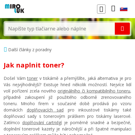
Další články z poradny
Jak naplnit toner?
Došel Vám
toner
v tiskárně a přemýšlíte, jaká alternativa je pro
Vás nejvýhodnější? Existuje hned několik možností. Nejvíce lidí
volí pořízení zcela nového
originálního či kompatibilního toneru
,
případně zakoupení již použitého odborně zrenovovaného
toneru. Mnoho firem v současné době prodává po vzoru
domácích
doplňovacích sad
pro inkoustové tiskárny také
doplňovací sady s tonerovým práškem pro tiskárny laserové.
Zatímco
doplňování cartridgí
je poměrně snadné a bezpečné,
doplnění tonerové kazety je náročnější a při špatné manipulaci