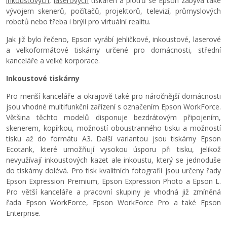
inkoustových
,
laserových
tiskáren a plotrů se Epson zabývá také
vývojem skenerů, počítačů, projektorů, televizí, průmyslových
robotů nebo třeba i brýlí pro virtuální realitu.
Jak již bylo řečeno, Epson vyrábí jehličkové, inkoustové, laserové
a velkoformátové tiskárny určené pro domácnosti, střední
kanceláře a velké korporace.
Inkoustové tiskárny
Pro menší kanceláře a okrajově také pro náročnější domácnosti
jsou vhodné multifunkční zařízení s označením Epson WorkForce.
Většina těchto modelů disponuje bezdrátovým připojením,
skenerem, kopírkou, možností oboustranného tisku a možností
tisku až do formátu A3. Další variantou jsou tiskárny Epson
Ecotank, které umožňují vysokou úsporu při tisku, jelikož
nevyužívají inkoustových kazet ale inkoustu, který se jednoduše
do tiskárny dolévá. Pro tisk kvalitních fotografií jsou určeny řady
Epson Expression Premium, Epson Expression Photo a Epson L.
Pro větší kanceláře a pracovní skupiny je vhodná již zmíněná
řada Epson WorkForce, Epson WorkForce Pro a také Epson
Enterprise.