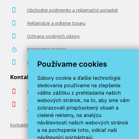
Obchodné podmienky a reklamačný poriadok
Reklamácie a vrátenie tovaru
Ochrana osobných údajov
Nastavenie cookies
Poradenstvo zadarmo
Používame cookies
Kontaktujte nás
Súbory cookie a ďalšie technológie
sledovania používame na zlepšenie
info@miroluk.sk
vášho zážitku z prehliadania našich
webových stránok, na to, aby sme vám
+420 377 222 313
zobrazovali prispôsobený obsah a
Volajte v pracovné dni od 8. do 17. hod.
cielené reklamy, na analýzu
návštevnosti našich webových stránok
Kontaktné údaje
a na pochopenie toho, odkiaľ naši
návštevníci prichádzajú.