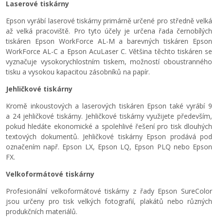
Laserové tiskárny
Epson vyrábí laserové tiskárny primárně určené pro středně velká
až velká pracoviště. Pro tyto účely je určena řada černobílých
tiskáren Epson WorkForce AL-M a barevných tiskáren Epson
WorkForce AL-C a Epson AcuLaser C. Většina těchto tiskáren se
vyznačuje vysokorychlostním tiskem, možností oboustranného
tisku a vysokou kapacitou zásobníků na papír.
Jehličkové tiskárny
Kromě inkoustových a laserových tiskáren Epson také vyrábí 9
a 24 jehličkové tiskárny. Jehličkové tiskárny využijete především,
pokud hledáte ekonomické a spolehlivé řešení pro tisk dlouhých
textových dokumentů. Jehličkové tiskárny Epson prodává pod
označením např. Epson LX, Epson LQ, Epson PLQ nebo Epson
FX.
Velkoformátové tiskárny
Profesionální velkoformátové tiskárny z řady Epson SureColor
jsou určeny pro tisk velkých fotografií, plakátů nebo různých
produkčních materiálů.