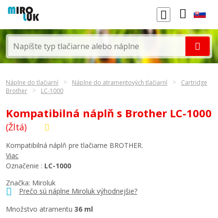
Náplne do tlačiarní
Náplne do atramentových tlačiarní
Cartridge
Brother
LC-1000
Kompatibilná náplň s Brother LC-1000
(Žltá)
Kompatibilná náplň pre tlačiarne BROTHER.
Viac
Označenie :
LC-1000
Značka: Miroluk
Prečo sú náplne Miroluk výhodnejšie?
Množstvo atramentu
36 ml