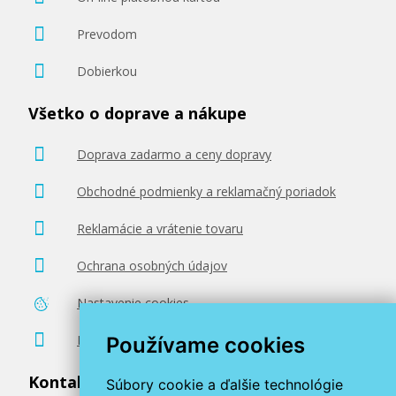
Prevodom
Dobierkou
Všetko o doprave a nákupe
Doprava zadarmo a ceny dopravy
Obchodné podmienky a reklamačný poriadok
Reklamácie a vrátenie tovaru
Ochrana osobných údajov
Nastavenie cookies
Poradenstvo zadarmo
Používame cookies
Kontaktujte nás
Súbory cookie a ďalšie technológie