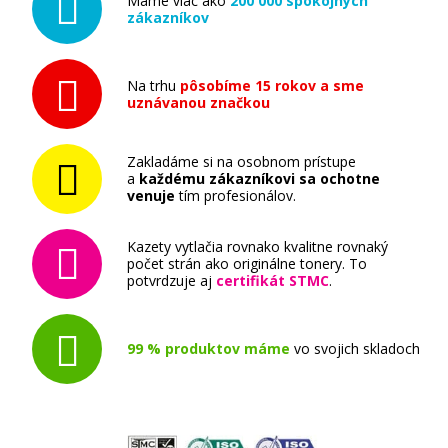
Máme viac ako
200 000 spokojných
zákazníkov
Na trhu
pôsobíme 15 rokov a sme
uznávanou značkou
Zakladáme si na osobnom prístupe
a
každému zákazníkovi sa ochotne
venuje
tím profesionálov.
Kazety vytlačia rovnako kvalitne rovnaký
počet strán ako originálne tonery. To
potvrdzuje aj
certifikát STMC
.
99 % produktov máme
vo svojich skladoch