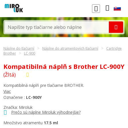
Náplne do tlačiarní
Náplne do atramentových tlačiarní
Cartridge
Brother
LC-900
Kompatibilná náplň s Brother LC-900Y
(Žltá)
Kompatibilná náplň pre tlačiarne BROTHER.
Viac
Označenie :
LC-900Y
Značka: Miroluk
Prečo sú náplne Miroluk výhodnejšie?
Množstvo atramentu
17.5 ml