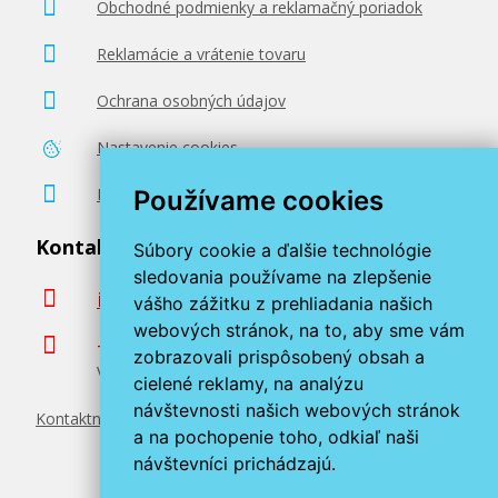
Obchodné podmienky a reklamačný poriadok
Reklamácie a vrátenie tovaru
Ochrana osobných údajov
Nastavenie cookies
Poradenstvo zadarmo
Používame cookies
Kontaktujte nás
Súbory cookie a ďalšie technológie
sledovania používame na zlepšenie
info@miroluk.sk
vášho zážitku z prehliadania našich
webových stránok, na to, aby sme vám
+420 377 222 313
zobrazovali prispôsobený obsah a
Volajte v pracovné dni od 8. do 17. hod.
cielené reklamy, na analýzu
návštevnosti našich webových stránok
Kontaktné údaje
a na pochopenie toho, odkiaľ naši
návštevníci prichádzajú.