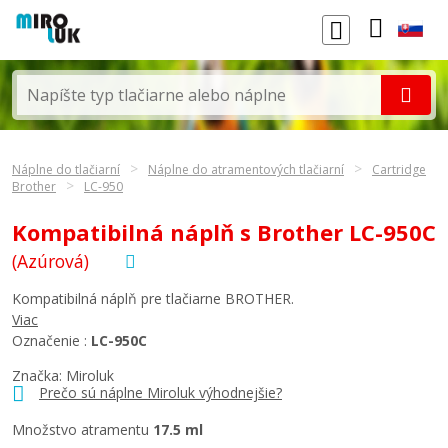
Náplne do tlačiarní
Náplne do atramentových tlačiarní
Cartridge
Brother
LC-950
Kompatibilná náplň s Brother LC-950C
(Azúrová)
Kompatibilná náplň pre tlačiarne BROTHER.
Viac
Označenie :
LC-950C
Značka: Miroluk
Prečo sú náplne Miroluk výhodnejšie?
Množstvo atramentu
17.5 ml