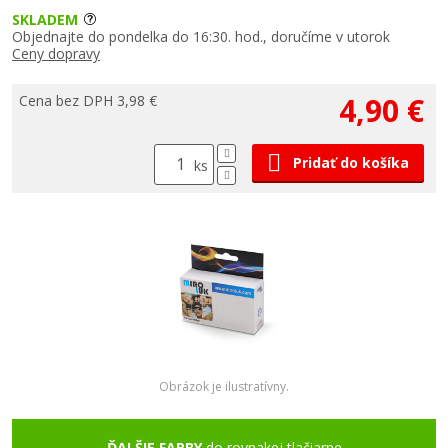
SKLADEM
Objednajte do pondelka do 16:30. hod., doručíme v utorok
Ceny dopravy
4,90 €
Cena bez DPH 3,98 €
Pridať do košíka
ks
Obrázok je ilustratívny.
ĎALŠIE FARBY
do rovnakej tlačiarne