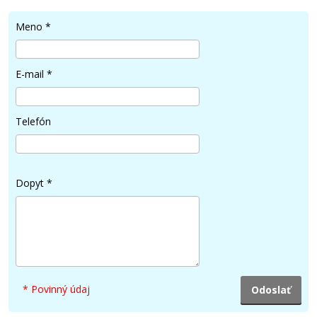
Meno
*
E-mail
*
4,90 €
Pridať do košíka
Telefón
Sada kompatibilných náplní s Brother LC-
Dopyt
*
950
Súprava kompatibilných náplní
* Povinný údaj