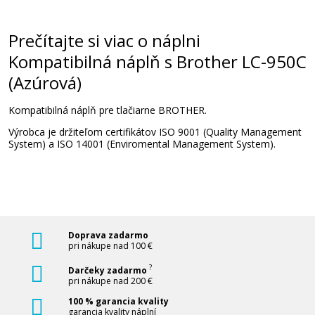
16,90 €
Prečítajte si viac o náplni
Pridať do košíka
Kompatibilná náplň s Brother LC-950C
(Azúrová)
Kompatibilná náplň pre tlačiarne BROTHER.
Výrobca je držiteľom certifikátov ISO 9001 (Quality Management
System) a ISO 14001 (Enviromental Management System).
Doprava zadarmo
pri nákupe nad 100 €
?
Darčeky zadarmo
pri nákupe nad 200 €
100 % garancia kvality
garancia kvality náplní