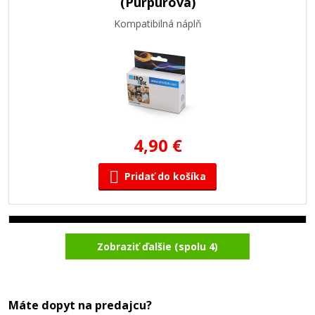
(Purpurová)
Kompatibilná náplň
4,90 €
Pridať do košíka
Kompatibilná náplň s Brother LC-950BK
Zobraziť ďalšie (spolu 4)
(čierna)
Kompatibilná náplň
Máte dopyt na predajcu?