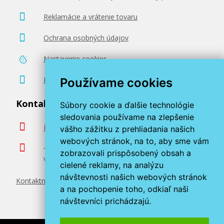
Reklamácie a vrátenie tovaru
Ochrana osobných údajov
Nastavenie cookies
Poradenstvo zadarmo
Používame cookies
Kontaktujte nás
Súbory cookie a ďalšie technológie
sledovania používame na zlepšenie
info@miroluk.sk
vášho zážitku z prehliadania našich
webových stránok, na to, aby sme vám
+420 377 222 313
zobrazovali prispôsobený obsah a
Volajte v pracovné dni od 8. do 17. hod.
cielené reklamy, na analýzu
návštevnosti našich webových stránok
Kontaktné údaje
a na pochopenie toho, odkiaľ naši
návštevníci prichádzajú.