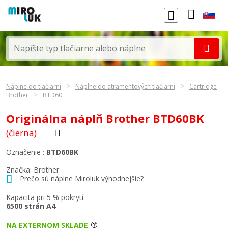
Náplne do tlačiarní
Náplne do atramentových tlačiarní
Cartridge
Brother
BTD60
Originálna náplň Brother BTD60BK
(čierna)
Označenie :
BTD60BK
Značka:
Brother
Prečo sú náplne Miroluk výhodnejšie?
Kapacita pri 5 % pokrytí
6500 strán A4
NA EXTERNOM SKLADE