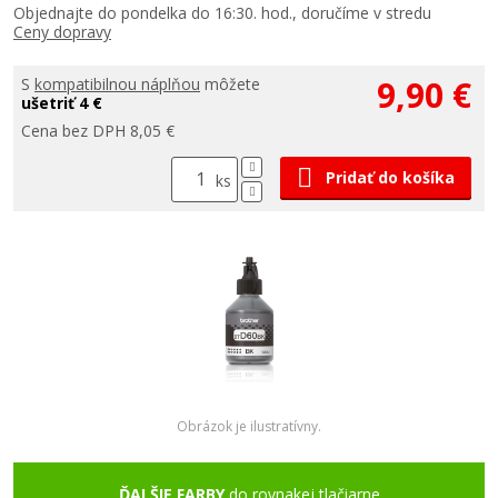
Objednajte do pondelka do 16:30. hod., doručíme v stredu
Ceny dopravy
9,90 €
S
kompatibilnou náplňou
môžete
ušetriť 4 €
Cena bez DPH 8,05 €
Pridať do košíka
ks
Obrázok je ilustratívny.
ĎALŠIE FARBY
do rovnakej tlačiarne