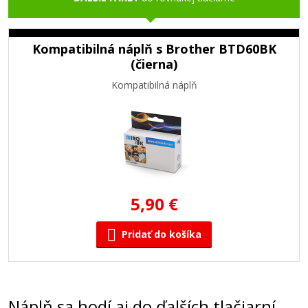
Kompatibilná náplň s Brother BTD60BK
(čierna)
Kompatibilná náplň
5,90 €
Pridať do košíka
Náplň sa hodí aj do ďalších tlačiarní