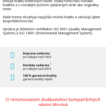
testuje kvalitu tonerových kaziet. Vďaka tomu tlačí rovnako
Pridať do košíka
kvalitne a s rovnakým počtom vytlačených strán ako originálny
toner.
Naše tonery dosahujú najvyššiu možnú kvalitu a zaručujú úplne
bezproblémovú tlač.
Brother TN-325BK (Čierny)
Výrobca je držiteľom certifikátov ISO 9001 (Quality Management
System) a ISO 14001 (Enviromental Management System).
Originálny toner
Doprava zadarmo
pri nákupe nad 100 €
?
Darčeky zadarmo
pri nákupe nad 200 €
78,90 €
100 % garancia kvality
garancia kvality náplní
Pridať do košíka
O renomovanom dodávateľovi kompatibilných
náplní Miroluk