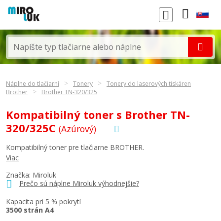
Náplne do tlačiarní
Tonery
Tonery do laserových tiskáren
Brother
Brother TN-320/325
Kompatibilný toner s Brother TN-
320/325C
(Azúrový)
Kompatibilný toner pre tlačiarne BROTHER.
Viac
Značka: Miroluk
Prečo sú náplne Miroluk výhodnejšie?
Kapacita pri 5 % pokrytí
3500 strán A4