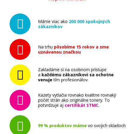
Brother TN-320C (Azúrový)
Originálny toner
Máme viac ako
200 000 spokojných
zákazníkov
Na trhu
pôsobíme 15 rokov a sme
uznávanou značkou
92,90 €
Zakladáme si na osobnom prístupe
a
každému zákazníkovi sa ochotne
venuje
tím profesionálov.
Pridať do košíka
Kazety vytlačia rovnako kvalitne rovnaký
počet strán ako originálne tonery. To
potvrdzuje aj
certifikát STMC
.
Brother TN-320M (Purpurový)
Originálny toner
99 % produktov máme
vo svojich skladoch