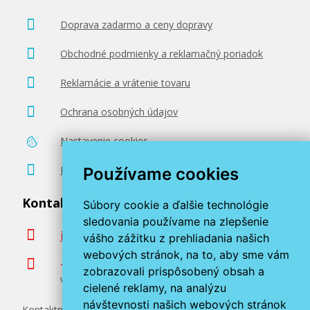
92,90 €
Doprava zadarmo a ceny dopravy
Obchodné podmienky a reklamačný poriadok
Pridať do košíka
Reklamácie a vrátenie tovaru
Ochrana osobných údajov
Originálna pásová jednotka Brother BU-
300CL
Nastavenie cookies
Originálny toner
Poradenstvo zadarmo
Používame cookies
Kontaktujte nás
Súbory cookie a ďalšie technológie
sledovania používame na zlepšenie
info@miroluk.sk
vášho zážitku z prehliadania našich
webových stránok, na to, aby sme vám
+420 377 222 313
117,90 €
zobrazovali prispôsobený obsah a
Volajte v pracovné dni od 8. do 17. hod.
cielené reklamy, na analýzu
návštevnosti našich webových stránok
Pridať do košíka
Kontaktné údaje