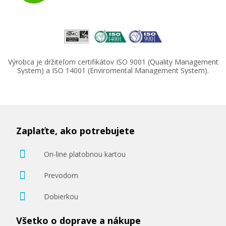
Výrobca je držiteľom certifikátov ISO 9001 (Quality Management
92,90 €
System) a ISO 14001 (Enviromental Management System).
Pridať do košíka
Zaplaťte, ako potrebujete
Brother TN-320Y (Žltý)
On-line platobnou kartou
Originálny toner
Prevodom
Dobierkou
Všetko o doprave a nákupe