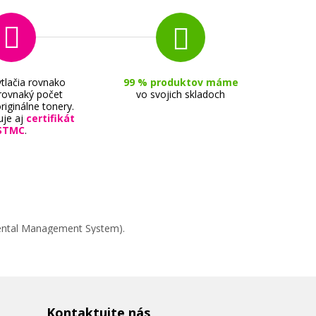
tlačia rovnako
99 % produktov máme
 rovnaký počet
vo svojich skladoch
riginálne tonery.
uje aj
certifikát
STMC
.
mental Management System).
Kontaktujte nás