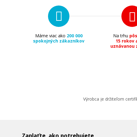
Máme viac ako
200 000
Na trhu
pô
spokojných zákazníkov
15 rokov 
uznávanou 
Výrobca je držiteľom cert
Zaplaťte, ako potrebujete