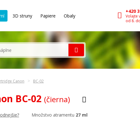
+420 3
rní
3D struny
Papiere
Obaly
Volajte 
od 8. d
rtridge Canon
BC-02
non BC-02
(čierna)
Množstvo atramentu
27 ml
hodnejšie?