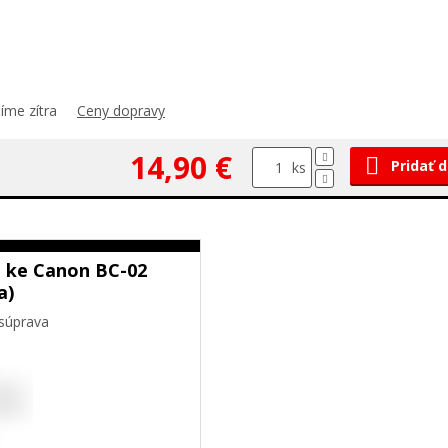
íme zítra
Ceny dopravy
14,90 €
Pridať 
ks
 ke Canon BC-02
a)
súprava