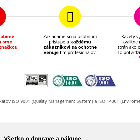
sobíme
Zakladáme si na osobnom
Kazety vy
a sme
prístupe a
každému
kvalitne
značkou
zákazníkovi sa ochotne
strán ako o
venuje
tím profesionálov.
To potvrdz
ifikátov ISO 9001 (Quality Management System) a ISO 14001 (Enviro
Všetko o doprave a nákupe