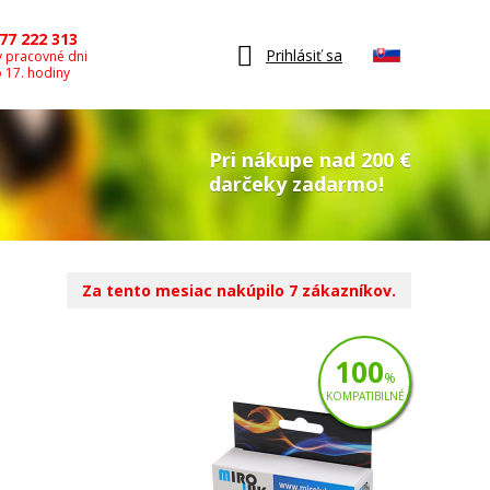
77 222 313
Prihlásiť sa
v pracovné dni
o 17. hodiny
Pri nákupe nad 200 €
darčeky zadarmo!
Za tento mesiac nakúpilo 7 zákazníkov.
100
%
KOMPATIBILNÉ