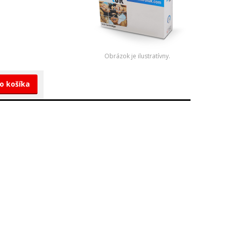
Obrázok je ilustratívny.
do košíka