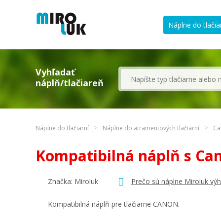
Náplne do tlačia
Vyhľadať
náplň/tlačiareň
Náplne do tlačiarní
Náplne do atramentových tlačiarní
Ca
Kompatibilná náplň s Ca
Značka: Miroluk
Prečo sú náplne Miroluk vý
Kompatibilná náplň pre tlačiarne CANON.