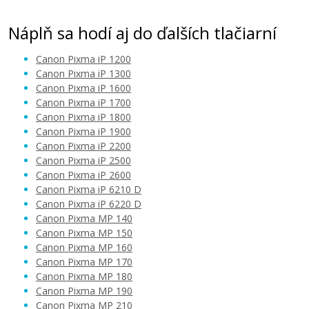
Kompatibilná náplň
Náplň sa hodí aj do ďalších tlačiarní
Canon Pixma iP 1200
Canon Pixma iP 1300
Canon Pixma iP 1600
Canon Pixma iP 1700
18,90 €
Canon Pixma iP 1800
Canon Pixma iP 1900
Canon Pixma iP 2200
Pridať do košíka
Canon Pixma iP 2500
Canon Pixma iP 2600
Canon Pixma iP 6210 D
Canon Pixma iP 6220 D
Sada kompatibilných náplní s Canon PG-
Canon Pixma MP 140
40/CL-41 (čierna a farebná)
Canon Pixma MP 150
Súprava kompatibilných náplní
Canon Pixma MP 160
Canon Pixma MP 170
Canon Pixma MP 180
Canon Pixma MP 190
Canon Pixma MP 210