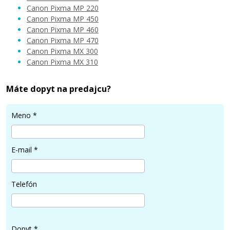
Canon Pixma MP 220
Canon Pixma MP 450
Canon Pixma MP 460
41,90 €
Canon Pixma MP 470
Canon Pixma MX 300
Canon Pixma MX 310
Pridať do košíka
Máte dopyt na predajcu?
Originálna náplň Canon PG-40 (čierna)
Meno
*
Originálna náplň
E-mail
*
Telefón
21,90 €
Dopyt
*