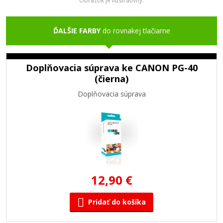
Obrázok je ilustratívny.
ĎALŠIE FARBY
do rovnakej tlačiarne
Doplňovacia súprava ke CANON PG-40
(čierna)
Doplňovacia súprava
12,90 €
Pridať do košíka