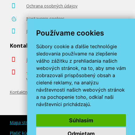
Ochrana osobných údajov
Nastavenie cookies
Poradenstvo zadarmo
Používame cookies
Kontaktujte nás
Súbory cookie a ďalšie technológie
sledovania používame na zlepšenie
info@miroluk.sk
vášho zážitku z prehliadania našich
webových stránok, na to, aby sme vám
+420 377 222 313
zobrazovali prispôsobený obsah a
Volajte v pracovné dni od 8. do 17. hod.
cielené reklamy, na analýzu
návštevnosti našich webových stránok
Kontaktné údaje
a na pochopenie toho, odkiaľ naši
návštevníci prichádzajú.
Súhlasím
Mapa stránok
Plašič kún a myší
Odmietam