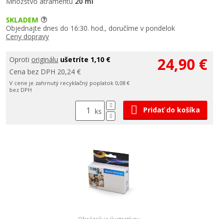
Množstvo atramentu
20 ml
SKLADEM
Objednajte dnes do 16:30. hod., doručíme v pondelok
Ceny dopravy
24,90 €
Oproti
originálu
ušetríte 1,10 €
Cena bez DPH 20,24 €
V cene je zahrnutý recyklačný poplatok 0,08 €
bez DPH
Pridať do košíka
ks