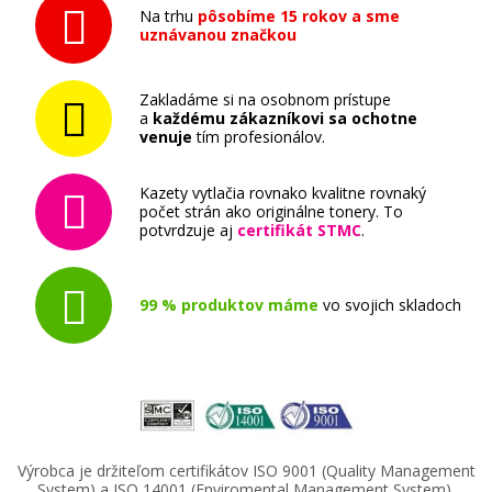
Na trhu
pôsobíme 15 rokov a sme
uznávanou značkou
Zakladáme si na osobnom prístupe
a
každému zákazníkovi sa ochotne
venuje
tím profesionálov.
Kazety vytlačia rovnako kvalitne rovnaký
počet strán ako originálne tonery. To
potvrdzuje aj
certifikát STMC
.
99 % produktov máme
vo svojich skladoch
Výrobca je držiteľom certifikátov ISO 9001 (Quality Management
System) a ISO 14001 (Enviromental Management System).