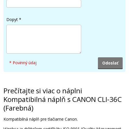
15,90 €
Dopyt
*
Pridať do košíka
Originálna náplň CANON PGI-35BK (čierna)
* Povinný údaj
Originálna náplň
Prečítajte si viac o náplni
Kompatibilná náplň s CANON CLI-36C
(Farebná)
10,90 €
Kompatibilná náplň pre tlačiarne Canon.
Výrobca je držiteľom certifikátu ISO 9001 (Quality Management