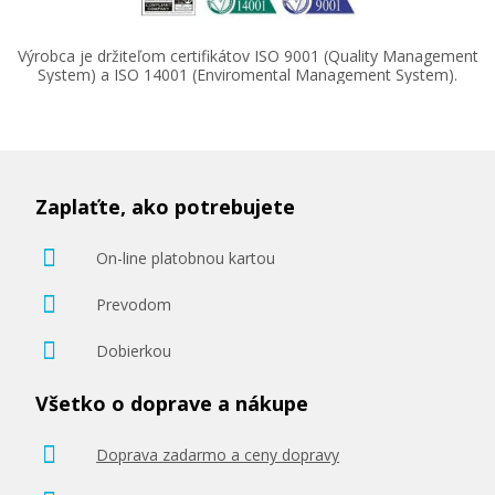
Výrobca je držiteľom certifikátov ISO 9001 (Quality Management
System) a ISO 14001 (Enviromental Management System).
32,90 €
Pridať do košíka
Zaplaťte, ako potrebujete
On-line platobnou kartou
Prevodom
Dobierkou
Všetko o doprave a nákupe
Doprava zadarmo a ceny dopravy