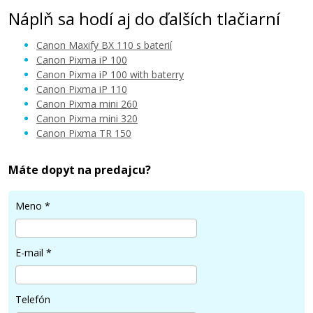
Náplň sa hodí aj do ďalších tlačiarní
Canon Maxify BX 110 s baterií
Canon Pixma iP 100
Canon Pixma iP 100 with baterry
Canon Pixma iP 110
12,90 €
Canon Pixma mini 260
Canon Pixma mini 320
Canon Pixma TR 150
Pridať do košíka
Máte dopyt na predajcu?
Sada kompatibilných náplní s Canon CLI-
Meno
*
36C (Farebná)
Súprava kompatibilných náplní
E-mail
*
Telefón