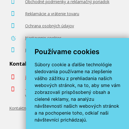
Obchodné podmienky a reklamačný poriadok
Reklamácie a vrátenie tovaru
Ochrana osobných údajov
Nastavenie cookies
Poradenstvo zadarmo
Používame cookies
Kontaktujte nás
Súbory cookie a ďalšie technológie
sledovania používame na zlepšenie
info@miroluk.sk
vášho zážitku z prehliadania našich
webových stránok, na to, aby sme vám
+420 377 222 313
zobrazovali prispôsobený obsah a
Volajte v pracovné dni od 8. do 17. hod.
cielené reklamy, na analýzu
návštevnosti našich webových stránok
Kontaktné údaje
a na pochopenie toho, odkiaľ naši
návštevníci prichádzajú.