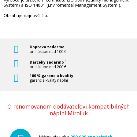
Pridať do košíka
System) a ISO 14001 (Enviromental Management System ).
Obsahuje najnovší čip.
Originálna náplň CANON CLI-36C
(Farebná)
Originálna náplň
Doprava zadarmo
pri nákupe nad 100 €
?
Darčeky zadarmo
pri nákupe nad 200 €
100 % garancia kvality
garancia kvality náplní
16,90 €
O renomovanom dodávateľovi kompatibilných
náplní Miroluk
Pridať do košíka
Máme viac ako
200 000 spokojných