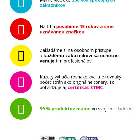
Sada originálných náplň CANON PGI-35BK
zákazníkov
(čierna)
Súprava originálnych náplní
Na trhu
pôsobíme 15 rokov a sme
uznávanou značkou
Zakladáme si na osobnom prístupe
a
každému zákazníkovi sa ochotne
venuje
tím profesionálov.
20,90 €
Kazety vytlačia rovnako kvalitne rovnaký
počet strán ako originálne tonery. To
Pridať do košíka
potvrdzuje aj
certifikát STMC
.
99 % produktov máme
vo svojich skladoch
Sada originálných náplň CANON CLI-36C
(Farebná)
Súprava originálnych náplní