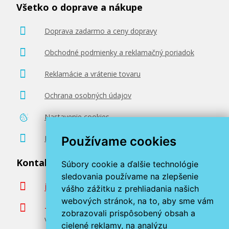
Všetko o doprave a nákupe
Doprava zadarmo a ceny dopravy
Obchodné podmienky a reklamačný poriadok
Reklamácie a vrátenie tovaru
Ochrana osobných údajov
Nastavenie cookies
Poradenstvo zadarmo
Používame cookies
Kontaktujte nás
Súbory cookie a ďalšie technológie
sledovania používame na zlepšenie
info@miroluk.sk
vášho zážitku z prehliadania našich
webových stránok, na to, aby sme vám
+420 377 222 313
zobrazovali prispôsobený obsah a
Volajte v pracovné dni od 8. do 17. hod.
cielené reklamy, na analýzu