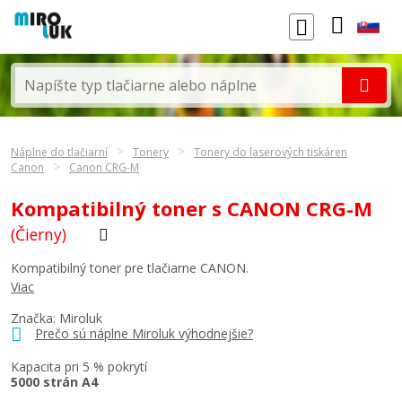
Náplne do tlačiarní
Tonery
Tonery do laserových tiskáren
Canon
Canon CRG-M
Kompatibilný toner s CANON CRG-M
(Čierny)
Kompatibilný toner pre tlačiarne CANON.
Viac
Značka: Miroluk
Prečo sú náplne Miroluk výhodnejšie?
Kapacita pri 5 % pokrytí
5000 strán A4