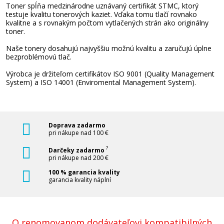
Toner spĺňa medzinárodne uznávaný certifikát STMC, ktorý
testuje kvalitu tonerových kaziet. Vďaka tomu tlačí rovnako
kvalitne a s rovnakým počtom vytlačených strán ako originálny
toner.
Naše tonery dosahujú najvyššiu možnú kvalitu a zaručujú úplne
bezproblémovú tlač.
Výrobca je držiteľom certifikátov ISO 9001 (Quality Management
System) a ISO 14001 (Enviromental Management System).
Doprava zadarmo
pri nákupe nad 100 €
?
Darčeky zadarmo
pri nákupe nad 200 €
100 % garancia kvality
garancia kvality náplní
O renomovanom dodávateľovi kompatibilných