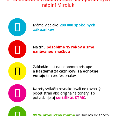
náplní Miroluk
Máme viac ako
200 000 spokojných
zákazníkov
Na trhu
pôsobíme 15 rokov a sme
uznávanou značkou
Zakladáme si na osobnom prístupe
a
každému zákazníkovi sa ochotne
venuje
tím profesionálov.
Kazety vytlačia rovnako kvalitne rovnaký
počet strán ako originálne tonery. To
potvrdzuje aj
certifikát STMC
.
99 % produktov máme
vo svojich skladoch