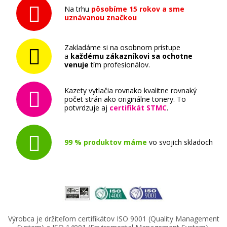
Na trhu
pôsobíme 15 rokov a sme
uznávanou značkou
Zakladáme si na osobnom prístupe
a
každému zákazníkovi sa ochotne
venuje
tím profesionálov.
6,90 €
Kazety vytlačia rovnako kvalitne rovnaký
počet strán ako originálne tonery. To
potvrdzuje aj
certifikát STMC
.
Pridať do košíka
99 % produktov máme
vo svojich skladoch
Výrobca je držiteľom certifikátov ISO 9001 (Quality Management