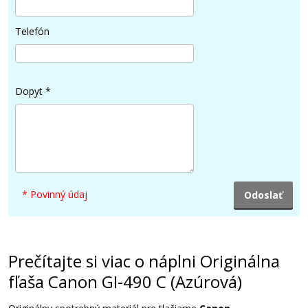
4,90 €
Pridať do košíka
Telefón
Dopyt
*
Originálna fľaša Canon GI-490 BK (čierna)
Originálna náplň
* Povinný údaj
6,90 €
Prečítajte si viac o náplni Originálna
Pridať do košíka
fľaša Canon GI-490 C (Azúrová)