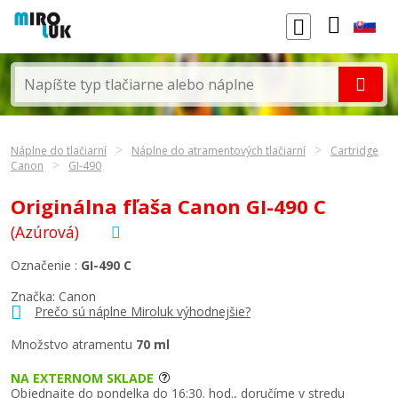
Náplne do tlačiarní
Náplne do atramentových tlačiarní
Cartridge
Canon
GI-490
Originálna fľaša Canon GI-490 C
(Azúrová)
Označenie :
GI-490 C
Značka:
Canon
Prečo sú náplne Miroluk výhodnejšie?
Množstvo atramentu
70 ml
NA EXTERNOM SKLADE
Objednajte do pondelka do 16:30. hod., doručíme v stredu