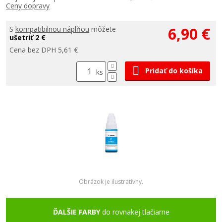
Ceny dopravy
6,90 €
S
kompatibilnou náplňou
môžete
ušetriť 2 €
Cena bez DPH 5,61 €
Pridať do košíka
ks
Obrázok je ilustratívny.
ĎALŠIE FARBY
do rovnakej tlačiarne