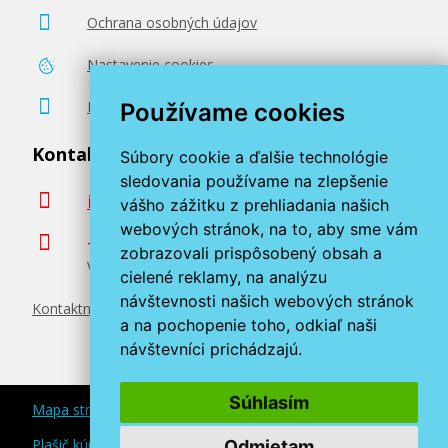
Ochrana osobných údajov
Nastavenie cookies
Poradenstvo zadarmo
Používame cookies
Kontaktujte nás
Súbory cookie a ďalšie technológie
sledovania používame na zlepšenie
info@miroluk.sk
vášho zážitku z prehliadania našich
webových stránok, na to, aby sme vám
+420 377 222 313
zobrazovali prispôsobený obsah a
Volajte v pracovné dni od 8. do 17. hod.
cielené reklamy, na analýzu
návštevnosti našich webových stránok
Kontaktné údaje
a na pochopenie toho, odkiaľ naši
návštevníci prichádzajú.
Súhlasím
Mapa stránok
Plašič kún a myší
Odmietam