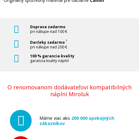
Originálny spotrebný materiál pre tlačiarne
Canon
Originálna fľaša Canon GI-490 M
(Purpurová)
Doprava zadarmo
Originálna náplň
pri nákupe nad 100 €
?
Darčeky zadarmo
pri nákupe nad 200 €
100 % garancia kvality
garancia kvality náplní
6,90 €
O renomovanom dodávateľovi kompatibilných
náplní Miroluk
Pridať do košíka
Máme viac ako
200 000 spokojných
zákazníkov
Originálna fľaša Canon GI-490 Y (Žltá)
Originálna náplň