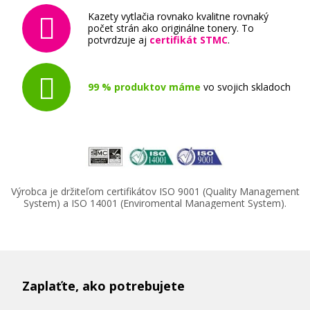
(Azúrová)
Kazety vytlačia rovnako kvalitne rovnaký
Originálna náplň
počet strán ako originálne tonery. To
potvrdzuje aj
certifikát STMC
.
99 % produktov máme
vo svojich skladoch
189,90 €
Pridať do košíka
Výrobca je držiteľom certifikátov ISO 9001 (Quality Management
System) a ISO 14001 (Enviromental Management System).
Originálna náplň Canon PFI-207M
(Purpurová)
Originálna náplň
Zaplaťte, ako potrebujete