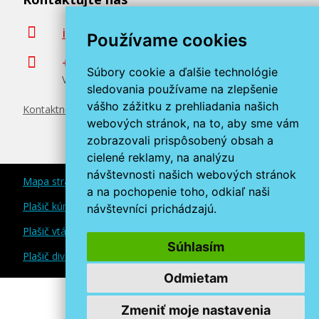
189,90 €
info@miroluk.sk
Používame cookies
Pridať do košíka
+420 377 222 313
Súbory cookie a ďalšie technológie
Volajte v pracovné dni od 8. do 17. hod.
sledovania používame na zlepšenie
vášho zážitku z prehliadania našich
Kontaktné údaje
webových stránok, na to, aby sme vám
zobrazovali prispôsobený obsah a
cielené reklamy, na analýzu
návštevnosti našich webových stránok
Mapa stránok
a na pochopenie toho, odkiaľ naši
Plašič kún a myší
návštevníci prichádzajú.
Plašič vtákov
Súhlasím
Plašič divokej zveri
Odmietam
Zmeniť moje nastavenia