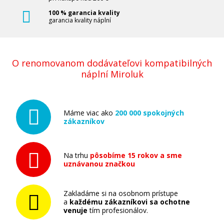
100 % garancia kvality
garancia kvality náplní
Originálna náplň Canon PFI-207BK (čierna)
O renomovanom dodávateľovi kompatibilných
Originálna náplň
náplní Miroluk
Máme viac ako
200 000 spokojných
zákazníkov
189,90 €
Na trhu
pôsobíme 15 rokov a sme
uznávanou značkou
Pridať do košíka
Zakladáme si na osobnom prístupe
a
každému zákazníkovi sa ochotne
venuje
tím profesionálov.
Originálna náplň Canon PFI-207C