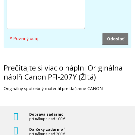
41,90 €
Pridať do košíka
* Povinný údaj
Kompatibilná náplň s Canon PFI-207Y
(Žltá)
Kompatibilná náplň
Prečítajte si viac o náplni Originálna
náplň Canon PFI-207Y (Žltá)
Originálny spotrebný materiál pre tlačiarne CANON
Doprava zadarmo
41,90 €
pri nákupe nad 100 €
?
Darčeky zadarmo
Pridať do košíka
pri nákupe nad 200 €