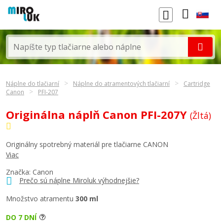
Náplne do tlačiarní
Náplne do atramentových tlačiarní
Cartridge
Canon
PFI-207
Originálna náplň Canon PFI-207Y
(Žltá)
Originálny spotrebný materiál pre tlačiarne CANON
Viac
Značka:
Canon
Prečo sú náplne Miroluk výhodnejšie?
Množstvo atramentu
300 ml
DO 7 DNÍ