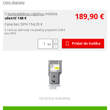
Ceny dopravy
189,90 €
S
kompatibilnou náplňou
môžete
ušetriť 148 €
Cena bez DPH 154,39 €
V cene je zahrnutý recyklačný poplatok 0,08 €
bez DPH
Pridať do košíka
ks
Obrázok je ilustratívny.