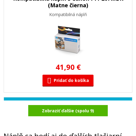
(Matne čierna)
Kompatibilná náplň
41,90 €
Pridať do košíka
Kompatibilná náplň s Canon PFI-207C
Zobraziť ďalšie (spolu 9)
(Azúrová)
Kompatibilná náplň
Náplň sa hodí aj do ďalších tlačiarní