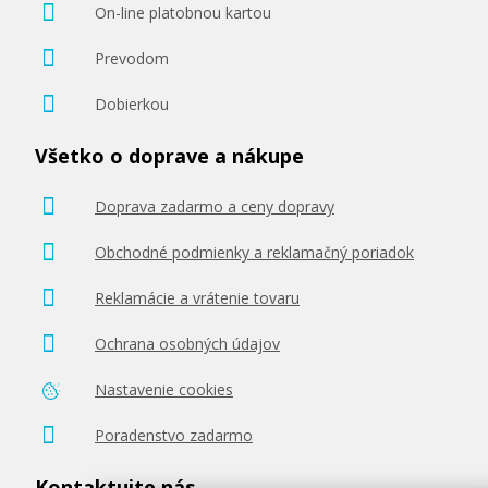
On-line platobnou kartou
Prevodom
Dobierkou
189,90 €
Všetko o doprave a nákupe
Pridať do košíka
Doprava zadarmo a ceny dopravy
Obchodné podmienky a reklamačný poriadok
Originálna náplň Canon PFI-207MBK
(Matne čierna)
Reklamácie a vrátenie tovaru
Originálna náplň
Ochrana osobných údajov
Nastavenie cookies
Poradenstvo zadarmo
Kontaktujte nás