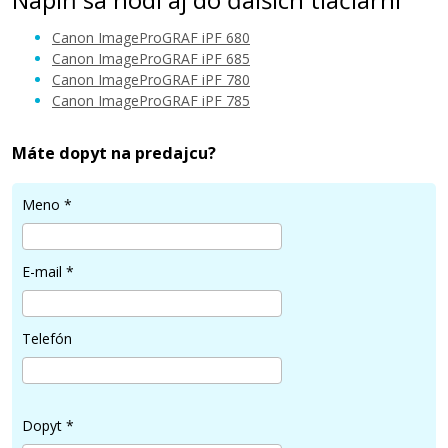
Canon ImageProGRAF iPF 680
Canon ImageProGRAF iPF 685
Canon ImageProGRAF iPF 780
Canon ImageProGRAF iPF 785
41,90 €
Máte dopyt na predajcu?
Pridať do košíka
Meno
*
Kompatibilná náplň s Canon PFI-207M
E-mail
*
(Purpurová)
Kompatibilná náplň
Telefón
Dopyt
*