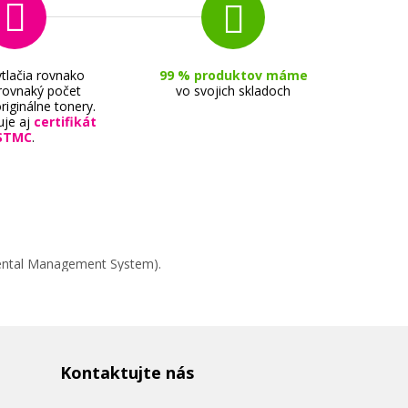
tlačia rovnako
99 % produktov máme
 rovnaký počet
vo svojich skladoch
riginálne tonery.
uje aj
certifikát
STMC
.
mental Management System).
Kontaktujte nás