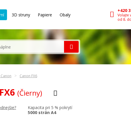
+420 3
rní
3D struny
Papiere
Obaly
Volajte 
od 8. d
n Canon
Canon FX6
 FX6
(Čierny)
Kapacita pri 5 % pokrytí
odnejšie?
5000 strán A4