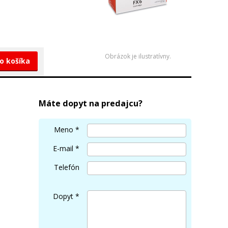
Obrázok je ilustratívny.
do košíka
Máte dopyt na predajcu?
Meno
*
E-mail
*
Telefón
Dopyt
*