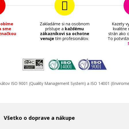
sobíme
Zakladáme si na osobnom
Kazety vy
a sme
prístupe a
každému
kvalitne
značkou
zákazníkovi sa ochotne
strán ako o
venuje
tím profesionálov.
To potvrdz
ifikátov ISO 9001 (Quality Management System) a ISO 14001 (Enviro
Všetko o doprave a nákupe