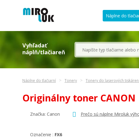
Náplne do tlačia
Vyhľadať
náplň/tlačiareň
Náplne do tlačiarní
Tonery
Tonery do laserových tiskáre
Originálny toner CANON
Značka:
Canon
Prečo sú náplne Miroluk výh
Označenie :
FX6