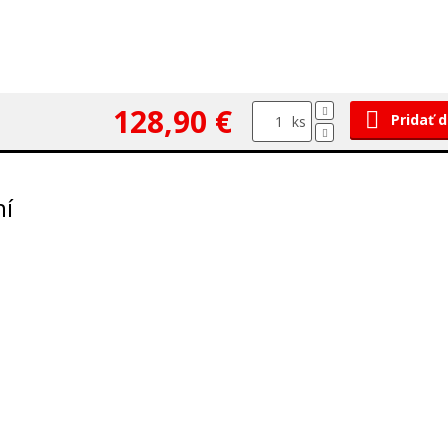
128,90 €
Pridať 
ks
ní