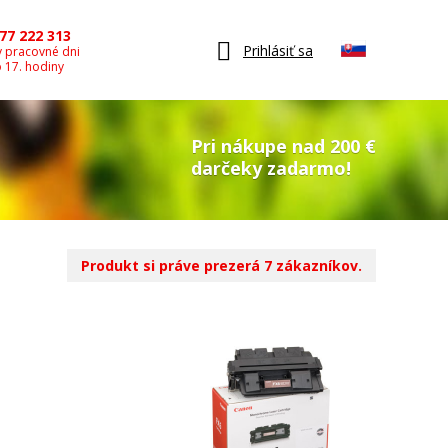
77 222 313
Prihlásiť sa
v pracovné dni
o 17. hodiny
Pri nákupe nad 200 €
darčeky zadarmo!
Produkt si práve prezerá 7 zákazníkov.