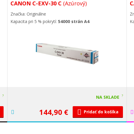
CANON C-EXV-30 C
(Azúrový)
C
Značka: Originálne
Zn
Kapacita pri 5 % pokrytí:
54000 strán A4
Ka
?
?
E
NA SKLADE
144,90 €
Pridať do košíka