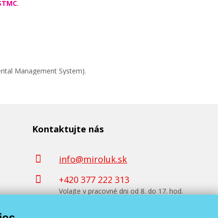
STMC
.
mental Management System).
Kontaktujte nás
info@miroluk.sk
+420 377 222 313
Volajte v pracovné dni od 8. do 17. hod.
ies