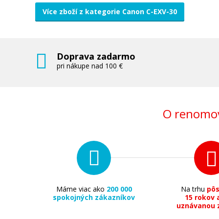
Více zboží z kategorie Canon C-EXV-30
Doprava zadarmo
pri nákupe nad 100 €
O renomov
Máme viac ako
200 000
Na trhu
pô
spokojných zákazníkov
15 rokov 
uznávanou 