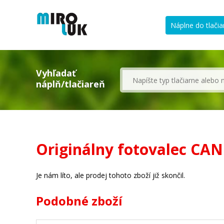
Náplne do tlačia
Vyhľadať
náplň/tlačiareň
Originálny fotovalec CAN
Je nám líto, ale prodej tohoto zboží již skončil.
Podobné zboží