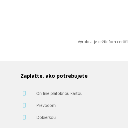
Výrobca je držiteľom cert
Zaplaťte, ako potrebujete
On-line platobnou kartou
Prevodom
Dobierkou