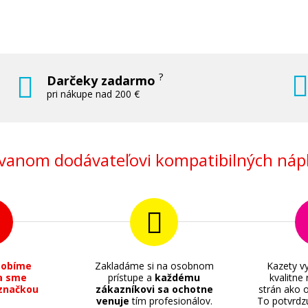
?
Darčeky zadarmo
pri nákupe nad 200 €
anom dodávateľovi kompatibilných nápl
sobíme
Zakladáme si na osobnom
Kazety vy
a sme
prístupe a
každému
kvalitne
značkou
zákazníkovi sa ochotne
strán ako o
venuje
tím profesionálov.
To potvrdz