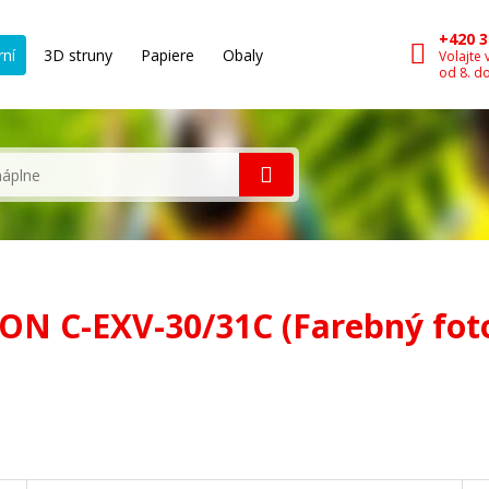
+420 3
rní
3D struny
Papiere
Obaly
Volajte 
od 8. d
ON C-EXV-30/31C (Farebný fot