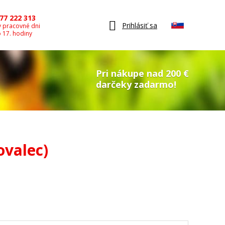
77 222 313
Prihlásiť sa
v pracovné dni
o 17. hodiny
Pri nákupe nad 200 €
darčeky zadarmo!
ovalec)