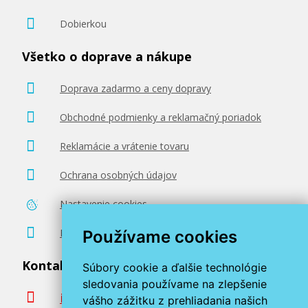
Dobierkou
Všetko o doprave a nákupe
Doprava zadarmo a ceny dopravy
Obchodné podmienky a reklamačný poriadok
Reklamácie a vrátenie tovaru
Ochrana osobných údajov
Nastavenie cookies
Poradenstvo zadarmo
Používame cookies
Kontaktujte nás
Súbory cookie a ďalšie technológie
sledovania používame na zlepšenie
info@miroluk.sk
vášho zážitku z prehliadania našich