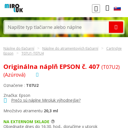
Náplne do tlačiarní
Náplne do atramentových tlačiarní
Cartridge
Epson
T07U1-T07U4
Originálna náplň EPSON č. 407
(T07U2)
(Azúrová)
Označenie :
T07U2
Značka:
Epson
Prečo sú náplne Miroluk výhodnejšie?
Množstvo atramentu
20,3 ml
NA EXTERNOM SKLADE
Objednajte dnes do 16:30. hod., doručíme v utorok