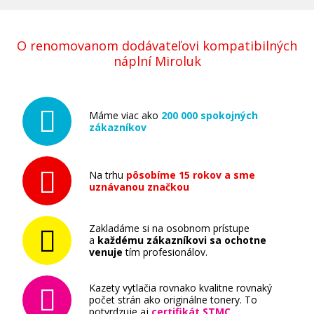
O renomovanom dodávateľovi kompatibilných
Originálna náplň EPSON č. 407 (T07U4)
náplní Miroluk
(Žltá)
Originálna náplň
Máme viac ako
200 000 spokojných
zákazníkov
Na trhu
pôsobíme 15 rokov a sme
uznávanou značkou
37,90 €
Zakladáme si na osobnom prístupe
Pridať do košíka
a
každému zákazníkovi sa ochotne
venuje
tím profesionálov.
Kazety vytlačia rovnako kvalitne rovnaký
Originálna náplň EPSON č. 407 (T07U1)
počet strán ako originálne tonery. To
potvrdzuje aj
certifikát STMC
.