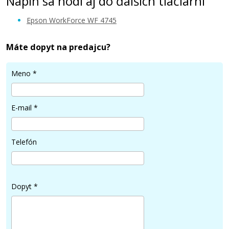
Náplň sa hodí aj do ďalších tlačiarní
Epson WorkForce WF 4745
Máte dopyt na predajcu?
24,90 €
Meno
*
Pridať do košíka
E-mail
*
Kompatibilná náplň s EPSON č. 407
Telefón
(T07U1) (čierna)
Kompatibilná náplň
Dopyt
*