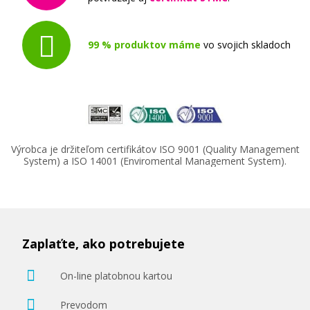
(čierna)
Originálna náplň
99 % produktov máme
vo svojich skladoch
51,90 €
Výrobca je držiteľom certifikátov ISO 9001 (Quality Management
System) a ISO 14001 (Enviromental Management System).
Pridať do košíka
Zaplaťte, ako potrebujete
On-line platobnou kartou
Prevodom