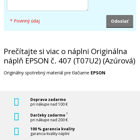
28,90 €
* Povinný údaj
Pridať do košíka
Prečítajte si viac o náplni Originálna
Originálna náplň EPSON č. 407 (T07U3)
(Purpurová)
náplň EPSON č. 407 (T07U2) (Azúrová)
Originálna náplň
Originálny spotrebný materiál pre tlačiarne
EPSON
Doprava zadarmo
pri nákupe nad 100 €
?
Darčeky zadarmo
pri nákupe nad 200 €
37,90 €
100 % garancia kvality
garancia kvality náplní
Pridať do košíka