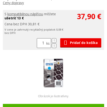
Ceny dopravy
37,90 €
S
kompatibilnou náplňou
môžete
ušetriť 13 €
Cena bez DPH 30,81 €
V cene je zahrnutý recyklačný poplatok 0,08 €
bez DPH
Pridať do košíka
ks
Obrázok je ilustratívny.