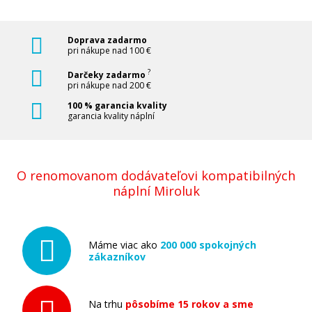
Originálna náplň EPSON T5967 (Svetlo
Doprava zadarmo
čierna)
pri nákupe nad 100 €
Originálna náplň
?
Darčeky zadarmo
pri nákupe nad 200 €
100 % garancia kvality
garancia kvality náplní
O renomovanom dodávateľovi kompatibilných
227,90 €
náplní Miroluk
Pridať do košíka
Máme viac ako
200 000 spokojných
zákazníkov
Originálna náplň EPSON T5969 (Svetlo
svetlo čierna)
Na trhu
pôsobíme 15 rokov a sme