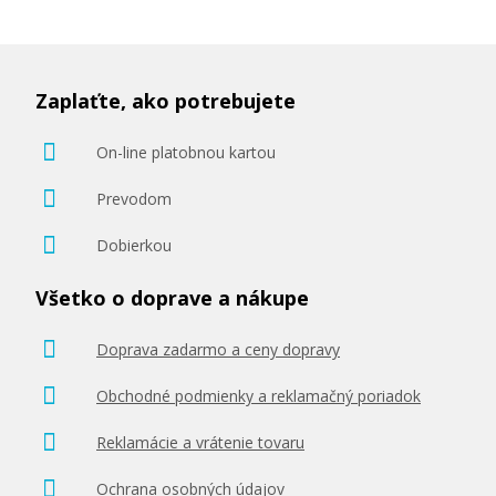
227,90 €
Zaplaťte, ako potrebujete
Pridať do košíka
On-line platobnou kartou
Prevodom
Dobierkou
Originálna náplň EPSON T596B (Zelená)
Všetko o doprave a nákupe
Originálna náplň
Doprava zadarmo a ceny dopravy
Obchodné podmienky a reklamačný poriadok
Reklamácie a vrátenie tovaru
227,90 €
Ochrana osobných údajov