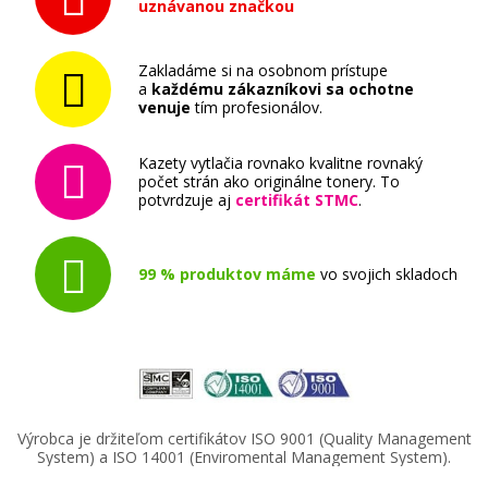
uznávanou značkou
Originálna náplň
Zakladáme si na osobnom prístupe
a
každému zákazníkovi sa ochotne
venuje
tím profesionálov.
Kazety vytlačia rovnako kvalitne rovnaký
počet strán ako originálne tonery. To
227,90 €
potvrdzuje aj
certifikát STMC
.
Pridať do košíka
99 % produktov máme
vo svojich skladoch
Originálna náplň EPSON T596A (Oranžová)
Originálna náplň
Výrobca je držiteľom certifikátov ISO 9001 (Quality Management
System) a ISO 14001 (Enviromental Management System).