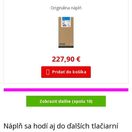
Originálna náplň
227,90 €
Pridať do košíka
Originálna náplň EPSON T5963 (Naživo
Zobraziť ďalšie (spolu 10)
purpurová)
Originálna náplň
Náplň sa hodí aj do ďalších tlačiarní