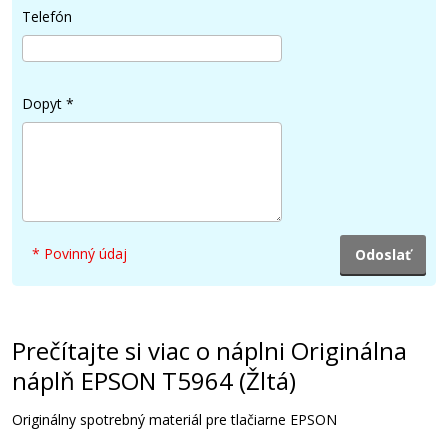
227,90 €
Telefón
Pridať do košíka
Dopyt
*
Originálna náplň EPSON T5966 (Naživo
svetlo purpurová)
Originálna náplň
* Povinný údaj
Prečítajte si viac o náplni Originálna
227,90 €
náplň EPSON T5964 (Žltá)
Pridať do košíka
Originálny spotrebný materiál pre tlačiarne EPSON