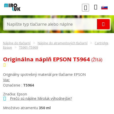
Náplne do tlačiarní
Náplne do atramentových tlačiarní
Cartridge
Epson
T5961-T5969
Originálna náplň EPSON T5964
(Žltá)
Originálny spotrebný materiál pre tlačiarne EPSON
Viac
Označenie :
T5964
Značka:
Epson
Prečo sú náplne Miroluk výhodnejšie?
Množstvo atramentu
350 ml