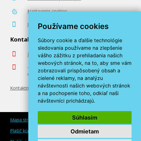
Nastavenie cookies
Pridať do košíka
Poradenstvo zadarmo
Používame cookies
Kontaktujte nás
Súbory cookie a ďalšie technológie
Originálna náplň EPSON T596C (Biela)
sledovania používame na zlepšenie
info@miroluk.sk
vášho zážitku z prehliadania našich
Originálna náplň
webových stránok, na to, aby sme vám
+420 377 222 313
zobrazovali prispôsobený obsah a
Volajte v pracovné dni od 8. do 17. hod.
cielené reklamy, na analýzu
návštevnosti našich webových stránok
Kontaktné údaje
a na pochopenie toho, odkiaľ naši
návštevníci prichádzajú.
400,90 €
Súhlasím
Mapa stránok
Pridať do košíka
Plašič kún a myší
Odmietam