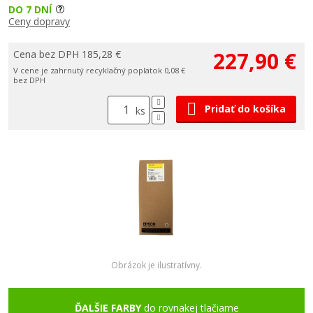
DO 7 DNÍ
Ceny dopravy
227,90 €
Cena bez DPH 185,28 €
V cene je zahrnutý recyklačný poplatok 0,08 €
bez DPH
Pridať do košíka
ks
Obrázok je ilustratívny.
ĎALŠIE FARBY
do rovnakej tlačiarne