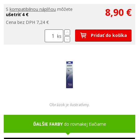
8,90 €
S
kompatibilnou náplňou
môžete
ušetriť 4 €
Cena bez DPH 7,24 €
Pridať do košíka
ks
Obrázok je ilustratívny.
ĎALŠIE FARBY
do rovnakej tlačiarne