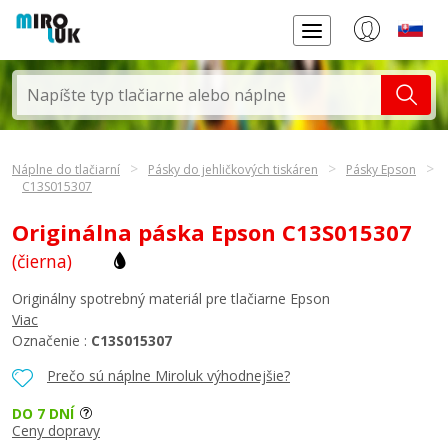
Náplne do tlačiarní
Pásky do jehličkových tiskáren
Pásky Epson
C13S015307
Originálna páska Epson C13S015307
(čierna)
Originálny spotrebný materiál pre tlačiarne Epson
Viac
Označenie :
C13S015307
Prečo sú náplne Miroluk výhodnejšie?
DO 7 DNÍ
Ceny dopravy