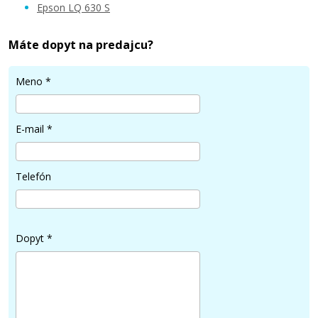
Epson LQ 630 S
Máte dopyt na predajcu?
Meno
*
E-mail
*
Telefón
Dopyt
*