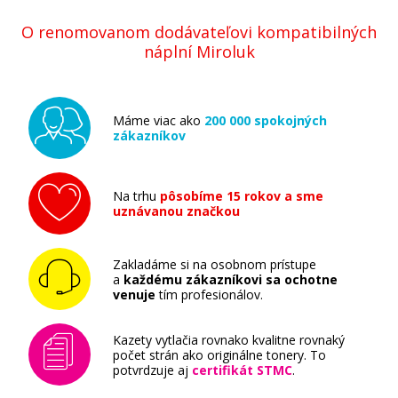
O renomovanom dodávateľovi kompatibilných
náplní Miroluk
Máme viac ako
200 000 spokojných
zákazníkov
Na trhu
pôsobíme 15 rokov a sme
uznávanou značkou
Zakladáme si na osobnom prístupe
a
každému zákazníkovi sa ochotne
venuje
tím profesionálov.
Kazety vytlačia rovnako kvalitne rovnaký
počet strán ako originálne tonery. To
potvrdzuje aj
certifikát STMC
.