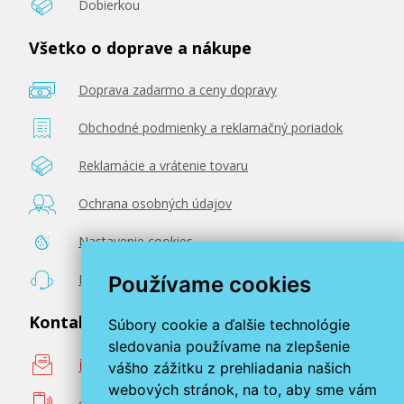
Dobierkou
Všetko o doprave a nákupe
Doprava zadarmo a ceny dopravy
Obchodné podmienky a reklamačný poriadok
Reklamácie a vrátenie tovaru
Ochrana osobných údajov
Nastavenie cookies
Poradenstvo zadarmo
Používame cookies
Kontaktujte nás
Súbory cookie a ďalšie technológie
sledovania používame na zlepšenie
info@miroluk.sk
vášho zážitku z prehliadania našich
webových stránok, na to, aby sme vám
+420 377 222 313