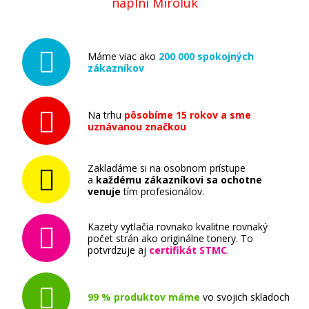
náplní Miroluk
Máme viac ako
200 000 spokojných
zákazníkov
Na trhu
pôsobíme 15 rokov a sme
uznávanou značkou
Zakladáme si na osobnom prístupe
a
každému zákazníkovi sa ochotne
venuje
tím profesionálov.
Kazety vytlačia rovnako kvalitne rovnaký
počet strán ako originálne tonery. To
potvrdzuje aj
certifikát STMC
.
99 % produktov máme
vo svojich skladoch