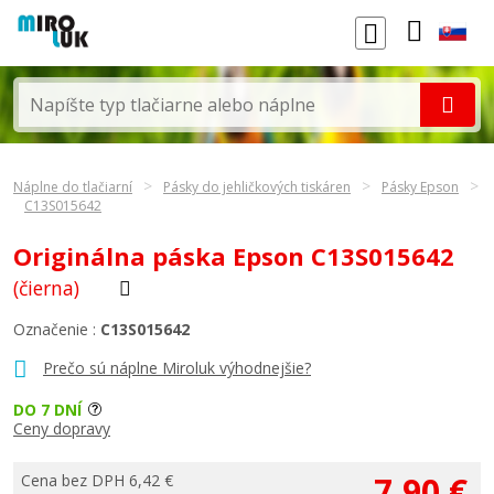
Náplne do tlačiarní
Pásky do jehličkových tiskáren
Pásky Epson
C13S015642
Originálna páska Epson C13S015642
(čierna)
Označenie :
C13S015642
Prečo sú náplne Miroluk výhodnejšie?
DO 7 DNÍ
Ceny dopravy
7,90 €
Cena bez DPH 6,42 €