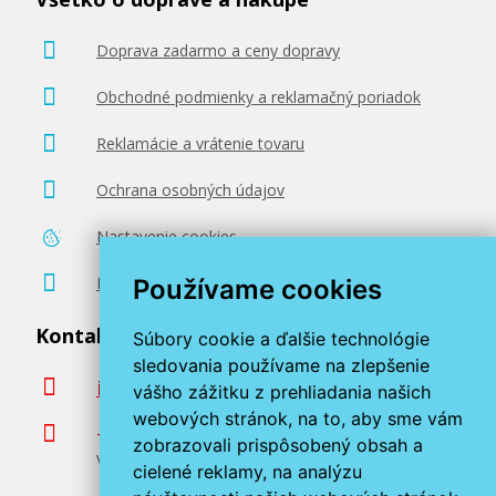
Doprava zadarmo a ceny dopravy
Obchodné podmienky a reklamačný poriadok
Reklamácie a vrátenie tovaru
Ochrana osobných údajov
Nastavenie cookies
Poradenstvo zadarmo
Používame cookies
Kontaktujte nás
Súbory cookie a ďalšie technológie
sledovania používame na zlepšenie
info@miroluk.sk
vášho zážitku z prehliadania našich
webových stránok, na to, aby sme vám
+420 377 222 313
zobrazovali prispôsobený obsah a
Volajte v pracovné dni od 8. do 17. hod.
cielené reklamy, na analýzu