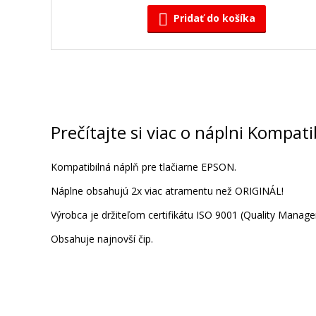
Pridať do košíka
Originálna náplň EPSON T0894 (Žltá
Originálna náplň
Prečítajte si viac o náplni Kompat
Kompatibilná náplň pre tlačiarne EPSON.
Náplne obsahujú 2x viac atramentu než ORIGINÁL!
Výrobca je držiteľom certifikátu ISO 9001 (Quality Man
9,90 €
Obsahuje najnovší čip.
Pridať do košíka