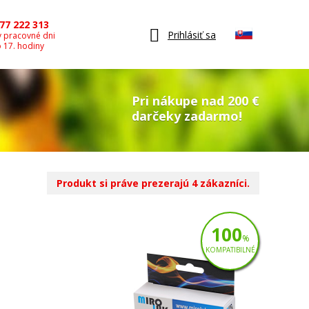
77 222 313
Prihlásiť sa
v pracovné dni
o 17. hodiny
Pri nákupe nad 200 €
darčeky zadarmo!
Produkt si práve prezerajú 4 zákazníci.
100
%
KOMPATIBILNÉ