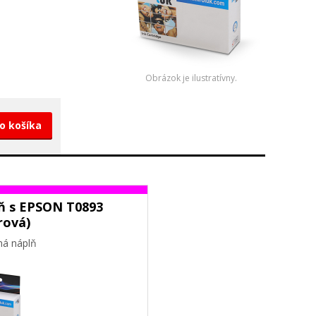
Obrázok je ilustratívny.
do košíka
ň s EPSON T0893
rová)
ná náplň