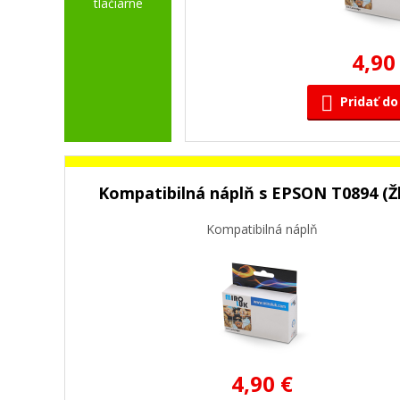
tlačiarne
4,90
Pridať do
Kompatibilná náplň s EPSON T0894 (Žl
Kompatibilná náplň
4,90 €