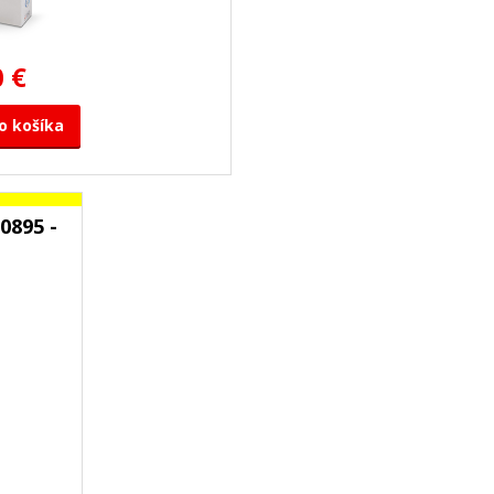
0 €
o košíka
0895 -