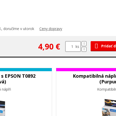
., doručíme v utorok
Ceny dopravy
4,90 €
Pridať 
ks
 s EPSON T0892
Kompatibilná nápl
vá)
(Purpu
á náplň
Kompatibil