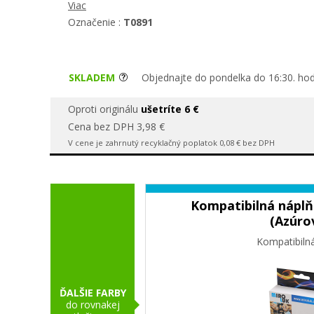
Viac
Označenie :
T0891
SKLADEM
Objednajte do pondelka do 16:30. hod
Oproti originálu
ušetríte 6 €
Cena bez DPH 3,98 €
V cene je zahrnutý recyklačný poplatok 0,08 € bez DPH
Kompatibilná náplň
(Azúro
Kompatibiln
ĎALŠIE FARBY
do rovnakej