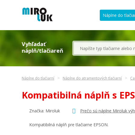
Náplne do tlačia
Vyhľadať
náplň/tlačiareň
Náplne do tlačiarní
Náplne do atramentových tlačiarní
Ca
Kompatibilná náplň s E
Značka: Miroluk
Prečo sú náplne Miroluk vý
Kompatibilná náplň pre tlačiarne EPSON.