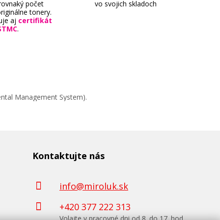
 rovnaký počet
vo svojich skladoch
riginálne tonery.
uje aj
certifikát
STMC
.
mental Management System).
Kontaktujte nás
info@miroluk.sk
+420 377 222 313
Volajte v pracovné dni od 8. do 17. hod.