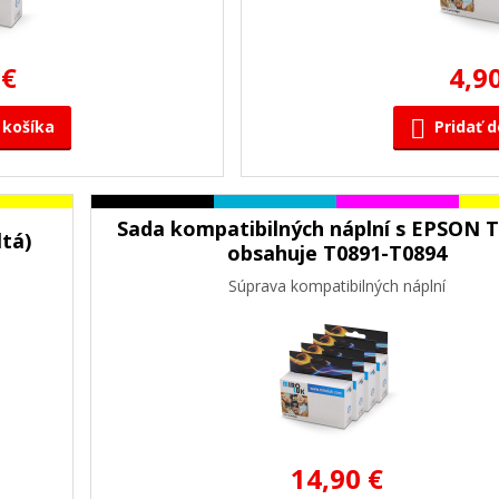
 €
4,9
 košíka
Pridať d
Sada kompatibilných náplní s EPSON T
tá)
obsahuje T0891-T0894
Súprava kompatibilných náplní
14,90 €