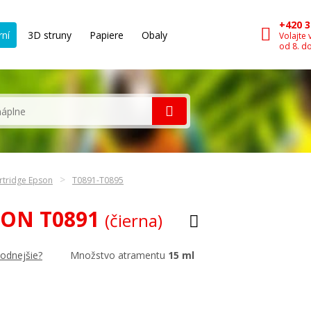
+420 3
rní
3D struny
Papiere
Obaly
Volajte 
od 8. d
rtridge Epson
T0891-T0895
PSON T0891
(čierna)
Množstvo atramentu
15 ml
hodnejšie?