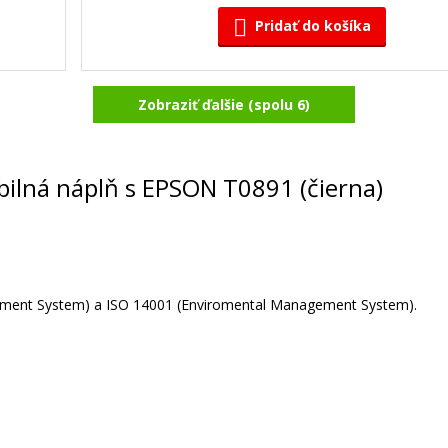
Pridať do košíka
Zobraziť ďalšie (spolu 6)
Sada originálných náplň EPSON T08
)
obsahuje T0891-T0894
Súprava originálnych náplní
ibilná náplň s EPSON T0891 (čierna)
agement System) a ISO 14001 (Enviromental Management System).
45,90 €
Pridať do košíka