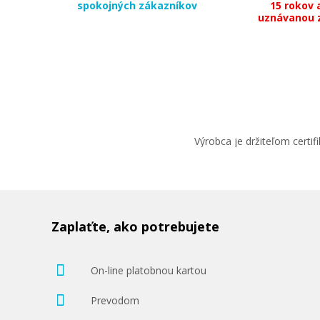
spokojných zákazníkov
15 rokov 
uznávanou 
Výrobca je držiteľom cert
Zaplaťte, ako potrebujete
On-line platobnou kartou
Prevodom