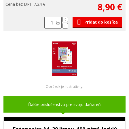
8,90 €
Cena bez DPH 7,24 €
Pridať do košíka
ks
Obrázok je ilustratívny.
Ďalšie príslušenstvo pre svoju tlačiareň
Fotopapier A4, 20 listov, 190 g/m², lesklý