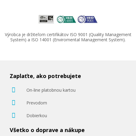
11,90 €
Výrobca je držiteľom certifikátov ISO 9001 (Quality Management
System) a ISO 14001 (Enviromental Management System).
Pridať do košíka
Fotopapier A4 Canon Glossy, 20 listov, 210 g/m²,
Zaplaťte, ako potrebujete
lesklý, biely, inkoustový
Príslušenstvo
On-line platobnou kartou
Prevodom
Dobierkou
Všetko o doprave a nákupe