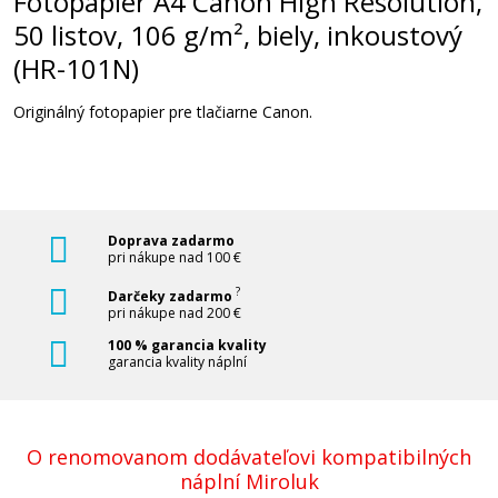
Fotopapier A4 Canon High Resolution,
50 listov, 106 g/m², biely, inkoustový
(HR-101N)
Fotopapier A4 HP Everyday Glossy, 25
listov, 200 g/m², lesklý (Q5451A)
Originálný fotopapier pre tlačiarne Canon.
Príslušenstvo
Doprava zadarmo
pri nákupe nad 100 €
?
Darčeky zadarmo
pri nákupe nad 200 €
8,90 €
100 % garancia kvality
garancia kvality náplní
Pridať do košíka
O renomovanom dodávateľovi kompatibilných
Fotopapier 10 x 15 cm, A4 Canon Variety Pack, 20
náplní Miroluk
listov, lesklý a matný, biely, inkoustový (VP-101)