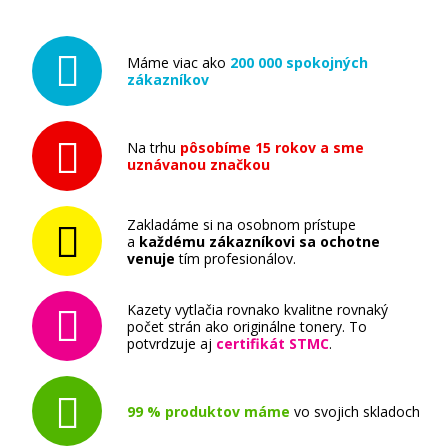
Príslušenstvo
Máme viac ako
200 000 spokojných
zákazníkov
Na trhu
pôsobíme 15 rokov a sme
uznávanou značkou
10,90 €
Zakladáme si na osobnom prístupe
Pridať do košíka
a
každému zákazníkovi sa ochotne
venuje
tím profesionálov.
Kazety vytlačia rovnako kvalitne rovnaký
počet strán ako originálne tonery. To
Fotopapier A4 Brother Glossy photo, 20 listov,
potvrdzuje aj
certifikát STMC
.
260 g/m², lesklý, biely, inkoustový (BP71GA4)
Príslušenstvo
99 % produktov máme
vo svojich skladoch