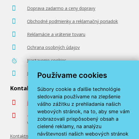
13,90 €
Doprava zadarmo a ceny dopravy
Pridať do košíka
Obchodné podmienky a reklamačný poriadok
Reklamácie a vrátenie tovaru
Fotopapier A4 Canon Premium Matte, 20 listov,
Ochrana osobných údajov
210 g/m², matný, biely, inkoustový (FA-PM1 A4)
Príslušenstvo
Nastavenie cookies
Poradenstvo zadarmo
Používame cookies
Kontaktujte nás
Súbory cookie a ďalšie technológie
sledovania používame na zlepšenie
info@miroluk.sk
vášho zážitku z prehliadania našich
webových stránok, na to, aby sme vám
14,90 €
+420 377 222 313
zobrazovali prispôsobený obsah a
Volajte v pracovné dni od 8. do 17. hod.
cielené reklamy, na analýzu
Pridať do košíka
návštevnosti našich webových stránok
Kontaktné údaje