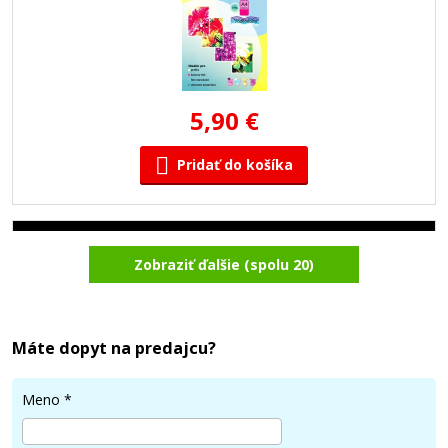
5,90 €
Pridať do košíka
Fotopapier A4, 50 listov, 135 g/m²,
Zobraziť ďalšie (spolu 20)
obojstranný lesklý
Príslušenstvo
Máte dopyt na predajcu?
Meno
*