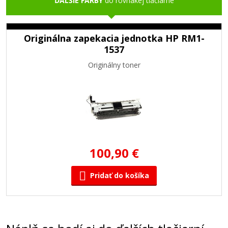
ĎALŠIE FARBY
do rovnakej tlačiarne
Originálna zapekacia jednotka HP RM1-
1537
Originálny toner
100,90 €
Pridať do košíka