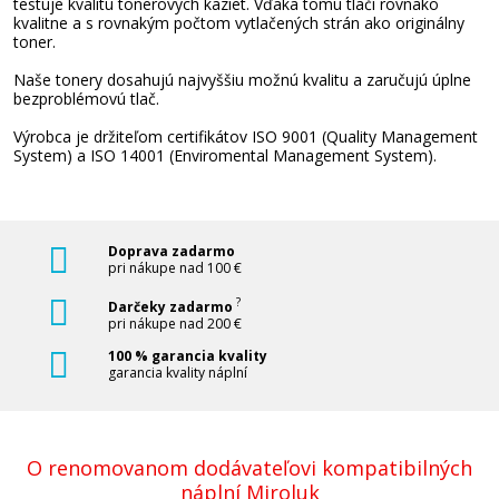
testuje kvalitu tonerových kaziet. Vďaka tomu tlačí rovnako
kvalitne a s rovnakým počtom vytlačených strán ako originálny
toner.
Naše tonery dosahujú najvyššiu možnú kvalitu a zaručujú úplne
bezproblémovú tlač.
Výrobca je držiteľom certifikátov ISO 9001 (Quality Management
System) a ISO 14001 (Enviromental Management System).
Doprava zadarmo
pri nákupe nad 100 €
?
Darčeky zadarmo
pri nákupe nad 200 €
100 % garancia kvality
garancia kvality náplní
O renomovanom dodávateľovi kompatibilných
náplní Miroluk