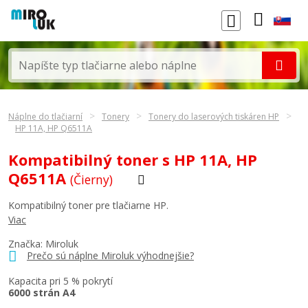
Náplne do tlačiarní
Tonery
Tonery do laserových tiskáren HP
HP 11A, HP Q6511A
Kompatibilný toner s HP 11A, HP
Q6511A
(Čierny)
Kompatibilný toner pre tlačiarne HP.
Viac
Značka: Miroluk
Prečo sú náplne Miroluk výhodnejšie?
Kapacita pri 5 % pokrytí
6000 strán A4