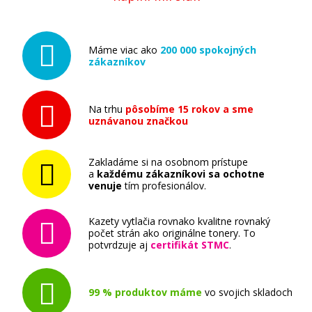
Máme viac ako
200 000 spokojných
zákazníkov
Na trhu
pôsobíme 15 rokov a sme
uznávanou značkou
Zakladáme si na osobnom prístupe
a
každému zákazníkovi sa ochotne
venuje
tím profesionálov.
Kazety vytlačia rovnako kvalitne rovnaký
počet strán ako originálne tonery. To
potvrdzuje aj
certifikát STMC
.
99 % produktov máme
vo svojich skladoch