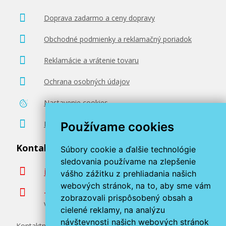
Doprava zadarmo a ceny dopravy
Obchodné podmienky a reklamačný poriadok
Reklamácie a vrátenie tovaru
Ochrana osobných údajov
Nastavenie cookies
Poradenstvo zadarmo
Používame cookies
Kontaktujte nás
Súbory cookie a ďalšie technológie
sledovania používame na zlepšenie
info@miroluk.sk
vášho zážitku z prehliadania našich
webových stránok, na to, aby sme vám
+420 377 222 313
zobrazovali prispôsobený obsah a
Volajte v pracovné dni od 8. do 17. hod.
cielené reklamy, na analýzu
návštevnosti našich webových stránok
Kontaktné údaje