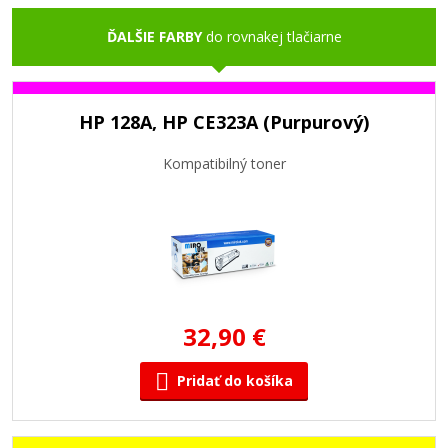
ĎALŠIE FARBY
do rovnakej tlačiarne
HP 128A, HP CE323A (Purpurový)
Kompatibilný toner
32,90 €
Pridať do košíka