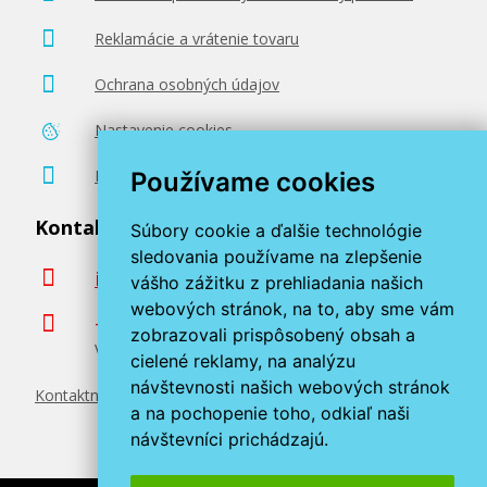
94,90 €
Reklamácie a vrátenie tovaru
Ochrana osobných údajov
Pridať do košíka
Nastavenie cookies
Poradenstvo zadarmo
Používame cookies
HP 128A, HP CF371AM (Farebné) multipack
Kontaktujte nás
Súbory cookie a ďalšie technológie
Súprava originálnych tonerov
sledovania používame na zlepšenie
info@miroluk.sk
vášho zážitku z prehliadania našich
webových stránok, na to, aby sme vám
+420 377 222 313
zobrazovali prispôsobený obsah a
Volajte v pracovné dni od 8. do 17. hod.
cielené reklamy, na analýzu
návštevnosti našich webových stránok
Kontaktné údaje
a na pochopenie toho, odkiaľ naši
257,90 €
návštevníci prichádzajú.
Pridať do košíka