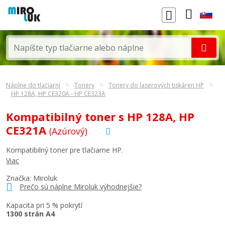
Náplne do tlačiarní
Tonery
Tonery do laserových tiskáren HP
HP 128A, HP CE320A - HP CE323A
Kompatibilný toner s HP 128A, HP
CE321A
(Azúrový)
Kompatibilný toner pre tlačiarne HP.
Viac
Značka: Miroluk
Prečo sú náplne Miroluk výhodnejšie?
Kapacita pri 5 % pokrytí
1300 strán A4