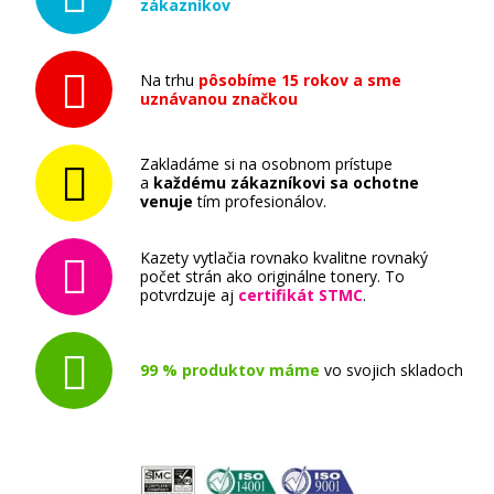
zákazníkov
HP 128A, HP CE322A (Žltý)
Originálny toner
Na trhu
pôsobíme 15 rokov a sme
uznávanou značkou
Zakladáme si na osobnom prístupe
a
každému zákazníkovi sa ochotne
venuje
tím profesionálov.
90,90 €
Kazety vytlačia rovnako kvalitne rovnaký
počet strán ako originálne tonery. To
potvrdzuje aj
certifikát STMC
.
Pridať do košíka
99 % produktov máme
vo svojich skladoch
HP 128A, HP CE323A (Purpurový)
Originálny toner