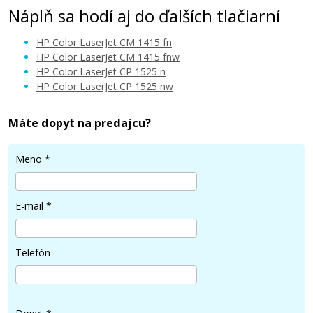
Náplň sa hodí aj do ďalších tlačiarní
HP Color LaserJet CM 1415 fn
HP Color LaserJet CM 1415 fnw
HP Color LaserJet CP 1525 n
HP Color LaserJet CP 1525 nw
32,90 €
Máte dopyt na predajcu?
Pridať do košíka
Meno
*
HP 128A, HP CE320AD (Čierny) multipack
E-mail
*
Súprava kompatibilných tonerov
Telefón