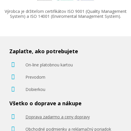
Výrobca je držiteľom certifikátov ISO 9001 (Quality Management
System) a ISO 14001 (Enviromental Management System).
90,90 €
Zaplaťte, ako potrebujete
Pridať do košíka
On-line platobnou kartou
Prevodom
HP 128A, HP CE320A (Čierny)
Dobierkou
Originálny toner
Všetko o doprave a nákupe
Doprava zadarmo a ceny dopravy
Obchodné podmienky a reklamačný poriadok