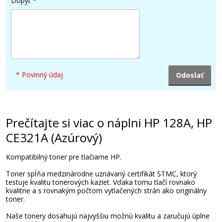
Dopyt
*
63,90 €
Pridať do košíka
* Povinný údaj
HP 128A, HP CF371AM (Farebné) multipack
Súprava kompatibilných tonerov
Prečítajte si viac o náplni HP 128A, HP
CE321A (Azúrový)
Kompatibilný toner pre tlačiarne HP.
Toner spĺňa medzinárodne uznávaný certifikát STMC, ktorý
testuje kvalitu tonerových kaziet. Vďaka tomu tlačí rovnako
kvalitne a s rovnakým počtom vytlačených strán ako originálny
toner.
96,90 €
Naše tonery dosahujú najvyššiu možnú kvalitu a zaručujú úplne