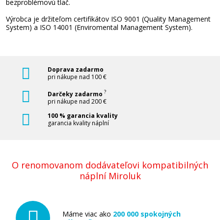
bezproblémovú tlač.
Pridať do košíka
Výrobca je držiteľom certifikátov ISO 9001 (Quality Management
System) a ISO 14001 (Enviromental Management System).
HP 128A, HP CE321A (Azúrový)
Doprava zadarmo
Originálny toner
pri nákupe nad 100 €
?
Darčeky zadarmo
pri nákupe nad 200 €
100 % garancia kvality
garancia kvality náplní
90,90 €
O renomovanom dodávateľovi kompatibilných
náplní Miroluk
Pridať do košíka
Máme viac ako
200 000 spokojných