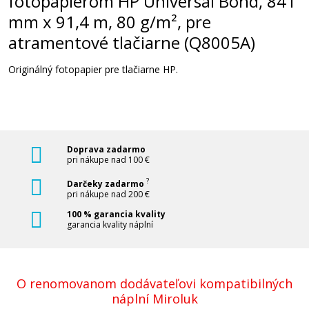
fotopapierom HP Universal Bond, 841
mm x 91,4 m, 80 g/m², pre
atramentové tlačiarne (Q8005A)
Kotúč s fotopapierom HP Universal Heavyweight
Coated, 914 mm x 30,5 m, 131 g/m², pre
atramentové tlačiarne, matný (Q1413B)
Originálný fotopapier pre tlačiarne HP.
Príslušenstvo
Doprava zadarmo
pri nákupe nad 100 €
?
Darčeky zadarmo
pri nákupe nad 200 €
70,90 €
100 % garancia kvality
garancia kvality náplní
Pridať do košíka
O renomovanom dodávateľovi kompatibilných
Kotúč s fotopapierom HP Coated Paper, 841 mm x
45,7 m, 90 g/m², poťahovaný, pre atramentové
náplní Miroluk