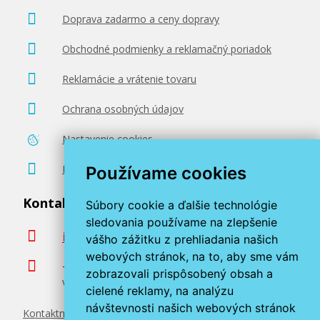
84,90 €
Doprava zadarmo a ceny dopravy
Pridať do košíka
Obchodné podmienky a reklamačný poriadok
Reklamácie a vrátenie tovaru
Kotúč s fotopapierom HP High-gloss, 610 mm x
30,5 m, 200 g/m², vysoko lesklý, pre inskoustové
Ochrana osobných údajov
tlačiarne (Q1426B)
Príslušenstvo
Nastavenie cookies
Poradenstvo zadarmo
Používame cookies
Kontaktujte nás
Súbory cookie a ďalšie technológie
sledovania používame na zlepšenie
info@miroluk.sk
vášho zážitku z prehliadania našich
webových stránok, na to, aby sme vám
94,90 €
+420 377 222 313
zobrazovali prispôsobený obsah a
Volajte v pracovné dni od 8. do 17. hod.
cielené reklamy, na analýzu
Pridať do košíka
návštevnosti našich webových stránok
Kontaktné údaje