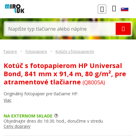
Papiere
Fotopapiere
Kotúče s fotopapiermi
Kotúč s fotopapierom HP Universal
Bond, 841 mm x 91,4 m, 80 g/m², pre
atramentové tlačiarne
(Q8005A)
Originálný fotopapier pre tlačiarne HP.
Viac
NA EXTERNOM SKLADE
Objednajte dnes do 16:30. hod., doručíme v stredu
Ceny dopravy