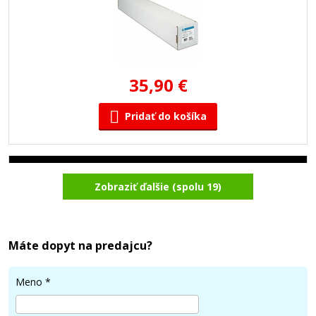
35,90 €
Pridať do košíka
Kotúč s fotopapierom HP Coated Paper, 594 mm x
45,7 m, 90 g/m², poťahovaný, pre atramentové
Zobraziť ďalšie (spolu 19)
tlačiarne (Q1442A)
Príslušenstvo
Máte dopyt na predajcu?
Meno
*