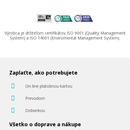
76,90 €
Výrobca je držiteľom certifikátov ISO 9001 (Quality Management
System) a ISO 14001 (Enviromental Management System).
Pridať do košíka
Kotúč s fotopapierom HP Heavyweight Coated,
914 mm x 30,5 m, 130 g/m², pre atramentové
Zaplaťte, ako potrebujete
tlačiarne, matný (C6030C)
Príslušenstvo
On-line platobnou kartou
Prevodom
Dobierkou
Všetko o doprave a nákupe