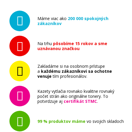
tlačiarne (Q1441A)
Príslušenstvo
Máme viac ako
200 000 spokojných
zákazníkov
Na trhu
pôsobíme 15 rokov a sme
uznávanou značkou
72,90 €
Zakladáme si na osobnom prístupe
Pridať do košíka
a
každému zákazníkovi sa ochotne
venuje
tím profesionálov.
Kazety vytlačia rovnako kvalitne rovnaký
Kotúč s fotopapierom HP Coated, 914 mm x 45,7
počet strán ako originálne tonery. To
m, 90 g/m², pre atramentové tlačiarne, matný
potvrdzuje aj
certifikát STMC
.
(C6020B)
Príslušenstvo
99 % produktov máme
vo svojich skladoch