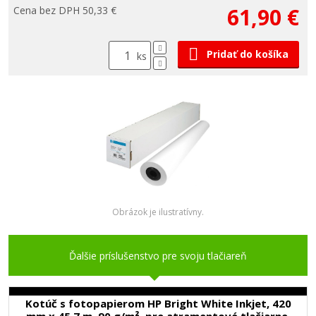
61,90 €
Cena bez DPH 50,33 €
Pridať do košíka
ks
Obrázok je ilustratívny.
Ďalšie príslušenstvo pre svoju tlačiareň
Kotúč s fotopapierom HP Bright White Inkjet, 420
mm x 45,7 m, 90 g/m², pre atramentové tlačiarne,