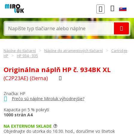
Náplne do tlačiarní
Náplne do atramentových tlačiarní
Cartridge
HP
HP 934 - 935
Originálna náplň HP č. 934BK XL
(C2P23AE)
(čierna)
Značka:
HP
Prečo sú náplne Miroluk výhodnejšie?
Kapacita pri 5 % pokrytí
1000 strán A4
NA EXTERNOM SKLADE
Objednajte do utorka do 16:30. hod., doručíme vo štvrtok