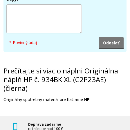
30,90 €
Pridať do košíka
* Povinný údaj
Originálna náplň HP č. 935C XL (C2P24AE)
(Azúrová)
Originálna náplň
Prečítajte si viac o náplni Originálna
náplň HP č. 934BK XL (C2P23AE)
(čierna)
Originálny spotrebný materiál pre tlačiarne
HP
34,90 €
Doprava zadarmo
Pridať do košíka
pri nákupe nad 100 €