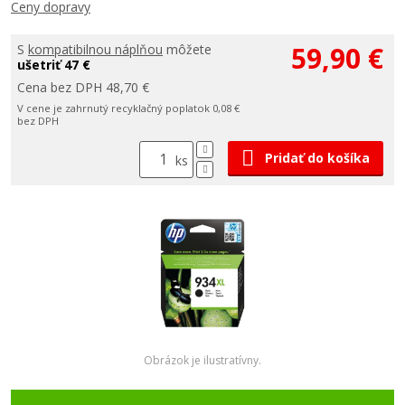
Ceny dopravy
59,90 €
S
kompatibilnou náplňou
môžete
ušetriť 47 €
Cena bez DPH 48,70 €
V cene je zahrnutý recyklačný poplatok 0,08 €
bez DPH
Pridať do košíka
ks
Obrázok je ilustratívny.