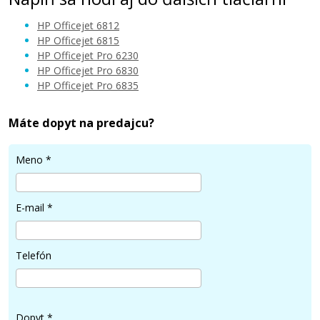
HP Officejet 6812
HP Officejet 6815
HP Officejet Pro 6230
HP Officejet Pro 6830
21,90 €
HP Officejet Pro 6835
Pridať do košíka
Máte dopyt na predajcu?
Meno
*
Originálna náplň HP č. 934BK (C2P19AE)
(čierna)
E-mail
*
Originálna náplň
Telefón
Dopyt
*