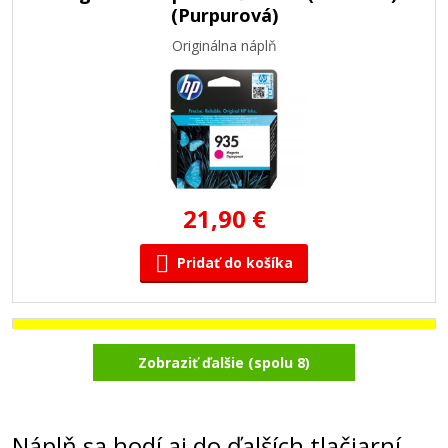
(Purpurová)
Originálna náplň
21,90 €
Pridať do košíka
Originálna náplň HP č. 935Y (C2P22AE)
Zobraziť ďalšie (spolu 8)
(Žltá)
Originálna náplň
Náplň sa hodí aj do ďalších tlačiarní