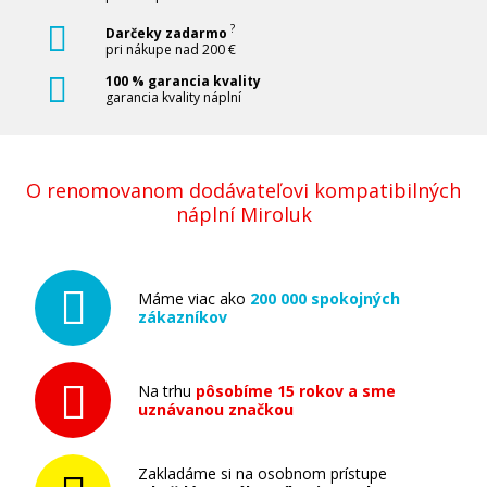
?
Darčeky zadarmo
pri nákupe nad 200 €
Originálna náplň HP č. 935M XL (C2P25AE)
100 % garancia kvality
(Purpurová)
garancia kvality náplní
Originálna náplň
O renomovanom dodávateľovi kompatibilných
náplní Miroluk
Máme viac ako
200 000 spokojných
34,90 €
zákazníkov
Pridať do košíka
Na trhu
pôsobíme 15 rokov a sme
uznávanou značkou
Originálna náplň HP č. 935Y XL (C2P26AE)
Zakladáme si na osobnom prístupe
(Žltá)