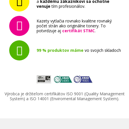
a
každému zákazníkovi sa ochotne
venuje
tím profesionálov.
Originálna náplň
Kazety vytlačia rovnako kvalitne rovnaký
počet strán ako originálne tonery. To
potvrdzuje aj
certifikát STMC
.
99 % produktov máme
vo svojich skladoch
34,90 €
Pridať do košíka
Výrobca je držiteľom certifikátov ISO 9001 (Quality Management
Sada originálných náplň HP č. 934 a 935
System) a ISO 14001 (Enviromental Management System).
(6ZC72AE)
Súprava originálnych náplní