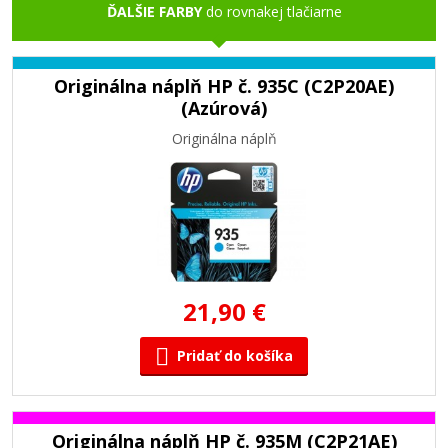
ĎALŠIE FARBY
do rovnakej tlačiarne
Originálna náplň HP č. 935C (C2P20AE)
(Azúrová)
Originálna náplň
21,90 €
Pridať do košíka
Originálna náplň HP č. 935M (C2P21AE)