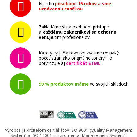
Na trhu
pôsobíme 15 rokov a sme
uznávanou značkou
Zakladáme si na osobnom prístupe
a
každému zákazníkovi sa ochotne
venuje
tím profesionálov.
Kazety vytlačia rovnako kvalitne rovnaký
počet strán ako originálne tonery. To
potvrdzuje aj
certifikát STMC
.
99 % produktov máme
vo svojich skladoch
Výrobca je držiteľom certifikátov ISO 9001 (Quality Management
System) a ISO 14001 (Enviromental Management System).