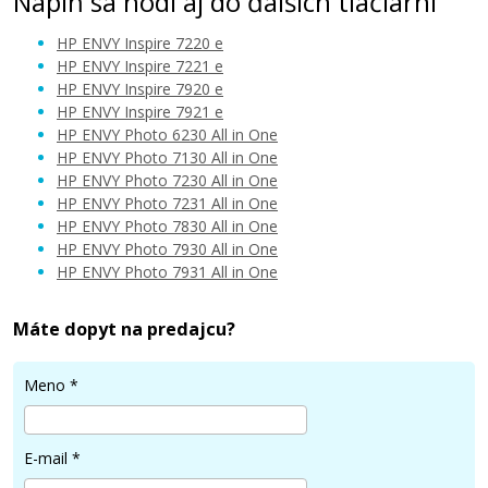
Náplň sa hodí aj do ďalších tlačiarní
HP ENVY Inspire 7220 e
HP ENVY Inspire 7221 e
HP ENVY Inspire 7920 e
HP ENVY Inspire 7921 e
49,90 €
HP ENVY Photo 6230 All in One
HP ENVY Photo 7130 All in One
HP ENVY Photo 7230 All in One
Pridať do košíka
HP ENVY Photo 7231 All in One
HP ENVY Photo 7830 All in One
HP ENVY Photo 7930 All in One
HP ENVY Photo 7931 All in One
Originálna náplň HP č. 303XL (T6N03AE)
(Farevná)
Máte dopyt na predajcu?
Originálna náplň
Meno
*
E-mail
*