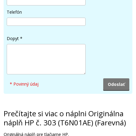
55,90 €
Telefón
Pridať do košíka
Dopyt
*
* Povinný údaj
Prečítajte si viac o náplni Originálna
náplň HP č. 303 (T6N01AE) (Farevná)
Originálná náplň pre tlačiarne HP.