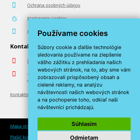
Ochrana osobných údajov
Nastavenie cookies
Poradenstvo zadarmo
Používame cookies
Kontaktujte nás
Súbory cookie a ďalšie technológie
sledovania používame na zlepšenie
info@miroluk.sk
vášho zážitku z prehliadania našich
webových stránok, na to, aby sme vám
+420 377 222 313
zobrazovali prispôsobený obsah a
Volajte v pracovné dni od 8. do 17. hod.
cielené reklamy, na analýzu
návštevnosti našich webových stránok
Kontaktné údaje
a na pochopenie toho, odkiaľ naši
návštevníci prichádzajú.
Súhlasím
Mapa stránok
Plašič kún a myší
Odmietam