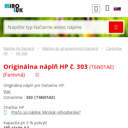
Náplne do tlačiarní
Náplne do atramentových tlačiarní
Cartridge
HP
HP 303
Originálna náplň HP č. 303
(T6N01AE)
(Farevná)
Originálná náplň pre tlačiarne HP.
Viac
Označenie :
303 (T6N01AE)
Značka:
HP
Prečo sú náplne Miroluk výhodnejšie?
Kapacita pri 5 % pokrytí
165 strán A4