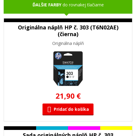
ĎALŠIE FARBY
do rovnakej tlačiarne
Originálna náplň HP č. 303 (T6N02AE)
(čierna)
Originálna náplň
21,90 €
Pridať do košíka
Sada originálných náplň HP č. 303