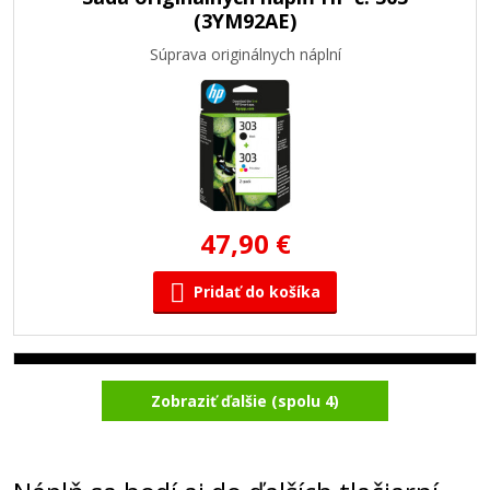
(3YM92AE)
Súprava originálnych náplní
47,90 €
Pridať do košíka
Originálna náplň HP č. 303XL (T6N04AE)
Zobraziť ďalšie (spolu 4)
(čierna)
Originálna náplň