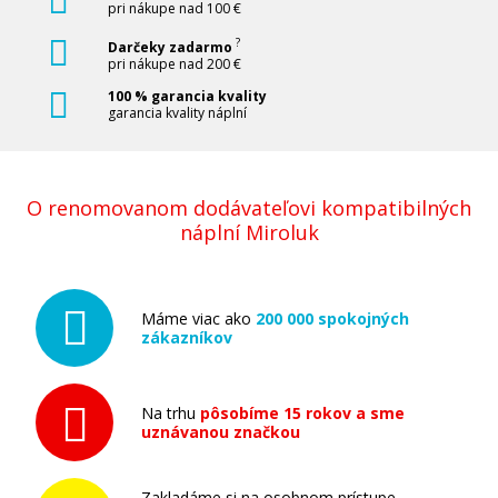
pri nákupe nad 100 €
HP 508X, HP CF363X (Purpurový)
?
Darčeky zadarmo
pri nákupe nad 200 €
Originálny toner
100 % garancia kvality
garancia kvality náplní
O renomovanom dodávateľovi kompatibilných
náplní Miroluk
389,90 €
Máme viac ako
200 000 spokojných
Pridať do košíka
zákazníkov
Na trhu
pôsobíme 15 rokov a sme
uznávanou značkou
HP 508X, HP CF361X (Azúrový)
Originálny toner
Zakladáme si na osobnom prístupe