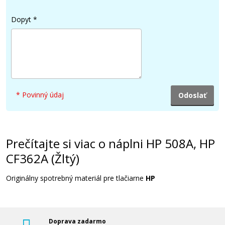
Pridať do košíka
Dopyt
*
HP 508X, HP CF360X (Čierny)
Originálny toner
* Povinný údaj
Prečítajte si viac o náplni HP 508A, HP
CF362A (Žltý)
288,90 €
Originálny spotrebný materiál pre tlačiarne
HP
Pridať do košíka
Doprava zadarmo