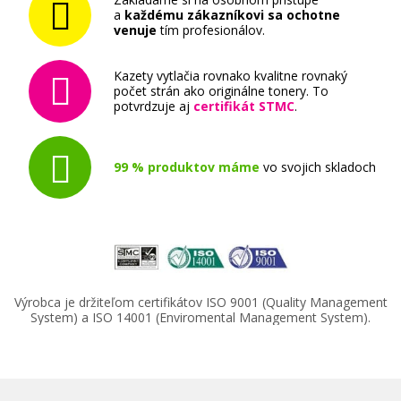
a
každému zákazníkovi sa ochotne
venuje
tím profesionálov.
Kazety vytlačia rovnako kvalitne rovnaký
počet strán ako originálne tonery. To
potvrdzuje aj
certifikát STMC
.
397,90 €
99 % produktov máme
vo svojich skladoch
Pridať do košíka
HP 508X, HP CF362X (Žltý)
Výrobca je držiteľom certifikátov ISO 9001 (Quality Management
Originálny toner
System) a ISO 14001 (Enviromental Management System).