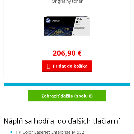
Originálny toner
206,90 €
Pridať do košíka
HP 508A, HP CF361A (Azúrový)
Zobraziť ďalšie (spolu 8)
Originálny toner
Náplň sa hodí aj do ďalších tlačiarní
HP Color LaserJet Enterprise M 552