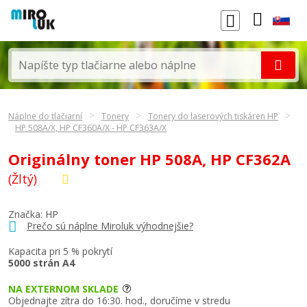
Náplne do tlačiarní
Tonery
Tonery do laserových tiskáren HP
HP 508A/X, HP CF360A/X - HP CF363A/X
Originálny toner HP 508A, HP CF362A
(Žltý)
Značka:
HP
Prečo sú náplne Miroluk výhodnejšie?
Kapacita pri 5 % pokrytí
5000 strán A4
NA EXTERNOM SKLADE
Objednajte zítra do 16:30. hod., doručíme v stredu