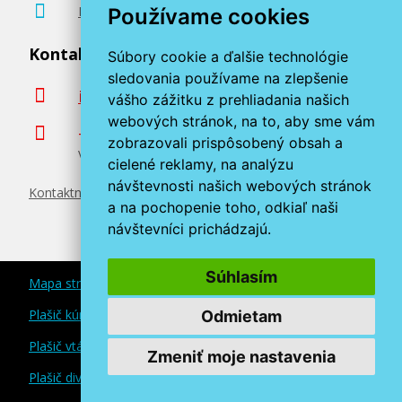
Poradenstvo zadarmo
Používame cookies
Kontaktujte nás
Súbory cookie a ďalšie technológie
sledovania používame na zlepšenie
info@miroluk.sk
vášho zážitku z prehliadania našich
webových stránok, na to, aby sme vám
+420 377 222 313
zobrazovali prispôsobený obsah a
Volajte v pracovné dni od 8. do 17. hod.
cielené reklamy, na analýzu
návštevnosti našich webových stránok
Kontaktné údaje
a na pochopenie toho, odkiaľ naši
návštevníci prichádzajú.
Súhlasím
Mapa stránok
Plašič kún a myší
Odmietam
Plašič vtákov
Zmeniť moje nastavenia
Plašič divokej zveri