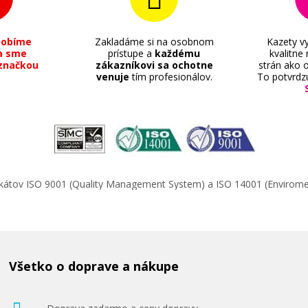
sobíme
Zakladáme si na osobnom
Kazety vy
a sme
prístupe a
každému
kvalitne
značkou
zákazníkovi sa ochotne
strán ako o
venuje
tím profesionálov.
To potvrdz
ifikátov ISO 9001 (Quality Management System) a ISO 14001 (Enviro
Všetko o doprave a nákupe