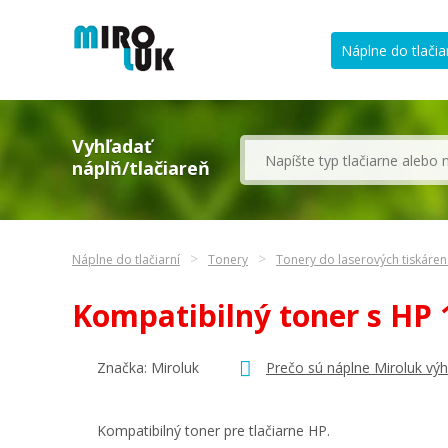
Náplne do tlačia
Vyhľadať
náplň/tlačiareň
Náplne do tlačiarní
Tonery
Tonery do laserových tiskáre
Kompatibilný toner s HP
Značka: Miroluk
Prečo sú náplne Miroluk vý
Kompatibilný toner pre tlačiarne HP.