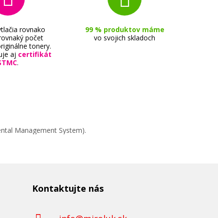
tlačia rovnako
99 % produktov máme
 rovnaký počet
vo svojich skladoch
riginálne tonery.
uje aj
certifikát
STMC
.
mental Management System).
Kontaktujte nás