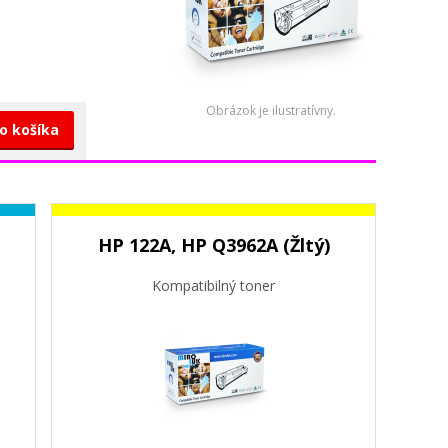
Obrázok je ilustratívny.
do košíka
HP 122A, HP Q3962A (Žltý)
Kompatibilný toner