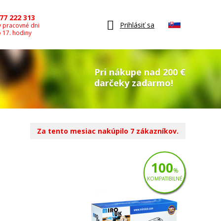
77 222 313
Prihlásiť sa
v pracovné dni
o 17. hodiny
Pri nákupe nad 200 €
darčeky zadarmo!
Za tento mesiac nakúpilo 7 zákazníkov.
100
%
KOMPATIBILNÉ