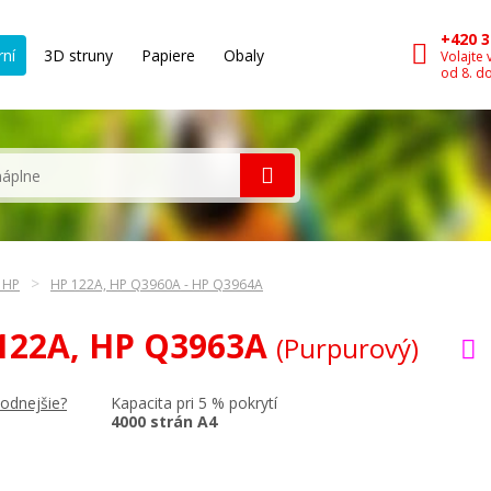
+420 3
rní
3D struny
Papiere
Obaly
Volajte 
od 8. d
n HP
HP 122A, HP Q3960A - HP Q3964A
 122A, HP Q3963A
(Purpurový)
Kapacita pri 5 % pokrytí
hodnejšie?
4000 strán A4