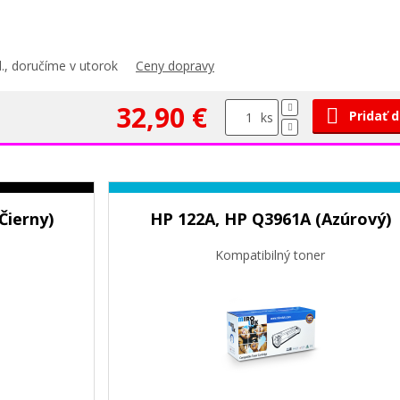
., doručíme v utorok
Ceny dopravy
32,90 €
Pridať 
ks
Čierny)
HP 122A, HP Q3961A (Azúrový)
Kompatibilný toner