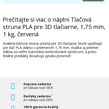
16,90 €
Prečítajte si viac o náplni Tlačová
Pridať do košíka
struna PLA pre 3D tlačiarne, 1,75 mm,
1 kg, červená
Tlačová struna PLA pre 3D tlačiarne, 1,75
Kvalitná tlačová struna určená pre 3D tlačiarne, ktoré využívajú
mm, 1 kg, zlatá
pre tlač PLA vlákno s priemerom 1,75 mm. Kvalita aj priemer
vlákna sú veľmi starostlivo kontrolované výrobcom, a preto
3D struna
finálne produkty dosahujú vysokú presnost'.
Doprava zadarmo
pri nákupe nad 100 €
16,90 €
?
Darčeky zadarmo
pri nákupe nad 200 €
100 % garancia kvality
Pridať do košíka