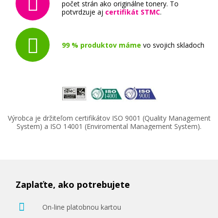
kg, s prímesou dreva (svetlá)
počet strán ako originálne tonery. To
potvrdzuje aj
certifikát STMC
.
3D struna
99 % produktov máme
vo svojich skladoch
16,90 €
Výrobca je držiteľom certifikátov ISO 9001 (Quality Management
Pridať do košíka
System) a ISO 14001 (Enviromental Management System).
Tlačová struna PLA pre 3D tlačiarne, 1,75
mm, 1 kg, purpurová
Zaplaťte, ako potrebujete
3D struna
On-line platobnou kartou