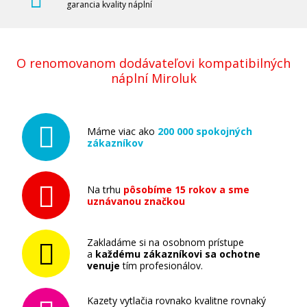
garancia kvality náplní
Tlačová struna PLA pre 3D tlačiarne, 1,75
O renomovanom dodávateľovi kompatibilných
mm, 1 kg, strieborná
náplní Miroluk
3D struna
Máme viac ako
200 000 spokojných
zákazníkov
Na trhu
pôsobíme 15 rokov a sme
uznávanou značkou
16,90 €
Pridať do košíka
Zakladáme si na osobnom prístupe
a
každému zákazníkovi sa ochotne
venuje
tím profesionálov.
Tlačová struna PLA pre 3D tlačiarne, 1,75 mm, 0,75
Kazety vytlačia rovnako kvalitne rovnaký