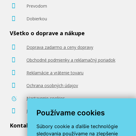
Prevodom
Dobierkou
Všetko o doprave a nákupe
16,90 €
Doprava zadarmo a ceny dopravy
Pridať do košíka
Obchodné podmienky a reklamačný poriadok
Reklamácie a vrátenie tovaru
Tlačová struna PLA pre 3D tlačiarne, 1,75
mm, 1 kg, oranžová
Ochrana osobných údajov
3D struna
Nastavenie cookies
Poradenstvo zadarmo
Používame cookies
Kontaktujte nás
Súbory cookie a ďalšie technológie
sledovania používame na zlepšenie