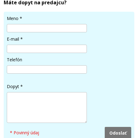
Máte dopyt na predajcu?
Meno
*
E-mail
*
16,90 €
Pridať do košíka
Telefón
Tlačová struna PLA pre 3D tlačiarne, 1,75
Dopyt
*
mm, 1 kg, fluorescenčná zelená
3D struna
* Povinný údaj