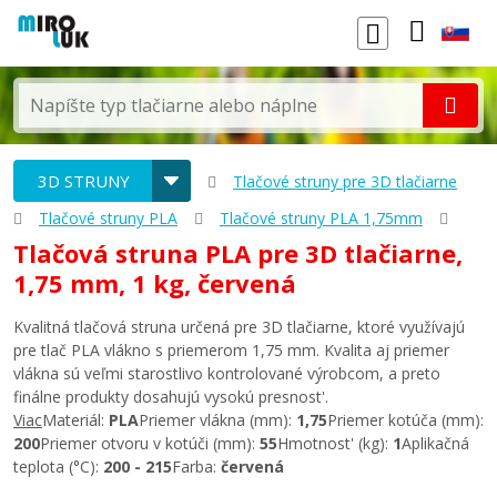
3D STRUNY
Tlačové struny pre 3D tlačiarne
Tlačové struny PLA
Tlačové struny PLA 1,75mm
Tlačová struna PLA pre 3D tlačiarne,
1,75 mm, 1 kg, červená
Kvalitná tlačová struna určená pre 3D tlačiarne, ktoré využívajú
pre tlač PLA vlákno s priemerom 1,75 mm. Kvalita aj priemer
vlákna sú veľmi starostlivo kontrolované výrobcom, a preto
finálne produkty dosahujú vysokú presnost'.
Viac
Materiál:
PLA
Priemer vlákna (mm):
1,75
Priemer kotúča (mm):
200
Priemer otvoru v kotúči (mm):
55
Hmotnost' (kg):
1
Aplikačná
teplota (°C):
200 - 215
Farba:
červená