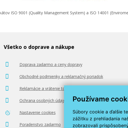
ifikátov ISO 9001 (Quality Management System) a ISO 14001 (Enviro
Všetko o doprave a nákupe
Doprava zadarmo a ceny dopravy
Obchodné podmienky a reklamačný poriadok
Reklamácie a vrátenie tovaru
Používame cook
Ochrana osobných údajov
Súbory cookie a ďalšie t
Nastavenie cookies
zážitku z prehliadania n
Poradenstvo zadarmo
zobrazovali prispôsobený