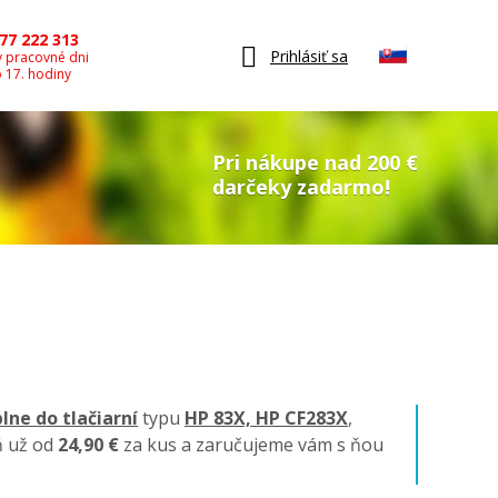
77 222 313
Prihlásiť sa
v pracovné dni
o 17. hodiny
Pri nákupe nad 200 €
darčeky zadarmo!
lne do tlačiarní
typu
HP 83X, HP CF283X
,
ň už od
24,90 €
za kus a zaručujeme vám s ňou