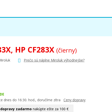
83X, HP CF283X
(čierny)
Miroluk
Prečo sú náplne Miroluk výhodnejšie?
DE
te dnes do 16:30. hod., doručíme zítra
Ceny dopravy
 dopravy zadarmo
nakúpte ešte za 100 €