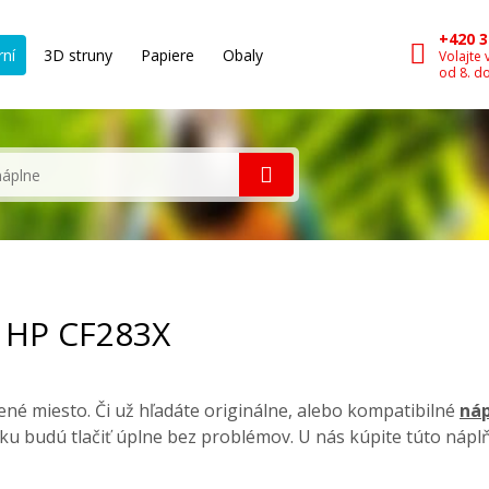
+420 3
rní
3D struny
Papiere
Obaly
Volajte 
od 8. d
, HP CF283X
né miesto. Či už hľadáte originálne, alebo kompatibilné
náp
ku budú tlačiť úplne bez problémov. U nás kúpite túto nápl