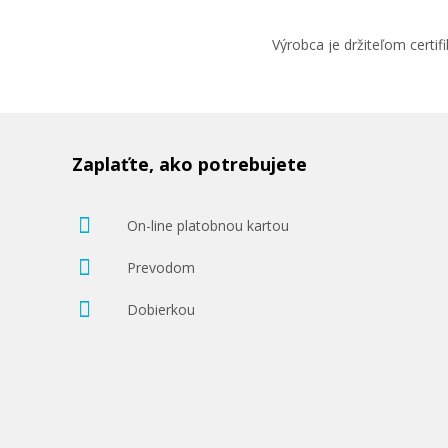
Výrobca je držiteľom cert
Zaplaťte, ako potrebujete
On-line platobnou kartou
Prevodom
Dobierkou