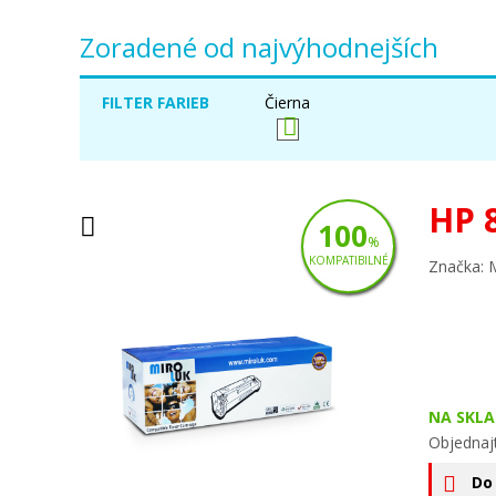
Zoradené od najvýhodnejších
FILTER FARIEB
Čierna
HP 
100
%
KOMPATIBILNÉ
Značka: 
NA SKLA
Objednaj
Do