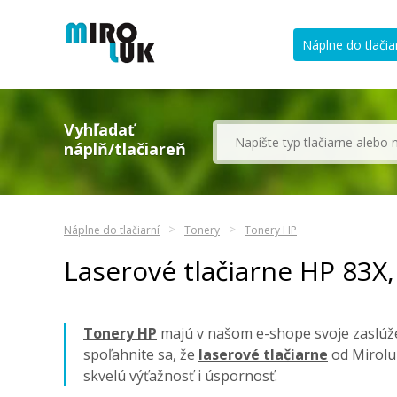
Náplne do tlačia
Vyhľadať
náplň/tlačiareň
Náplne do tlačiarní
Tonery
Tonery HP
Laserové tlačiarne HP 83X
Tonery HP
majú v našom e-shope svoje zaslúže
spoľahnite sa, že
laserové tlačiarne
od Mirolu
skvelú výťažnosť i úspornosť.