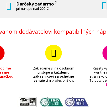
?
Darčeky zadarmo
pri nákupe nad 200 €
anom dodávateľovi kompatibilných nápl
sobíme
Zakladáme si na osobnom
Kazety vy
a sme
prístupe a
každému
kvalitne
značkou
zákazníkovi sa ochotne
strán ako o
venuje
tím profesionálov.
To potvrdz