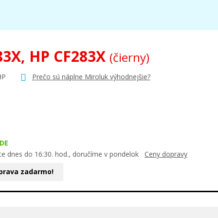
83X, HP CF283X
(čierny)
HP
Prečo sú náplne Miroluk výhodnejšie?
DE
te dnes do 16:30. hod., doručíme v pondelok
Ceny dopravy
prava zadarmo!