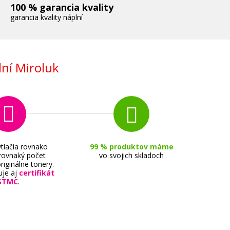
100 % garancia kvality
garancia kvality náplní
ní Miroluk
tlačia rovnako
99 % produktov máme
 rovnaký počet
vo svojich skladoch
riginálne tonery.
uje aj
certifikát
STMC
.