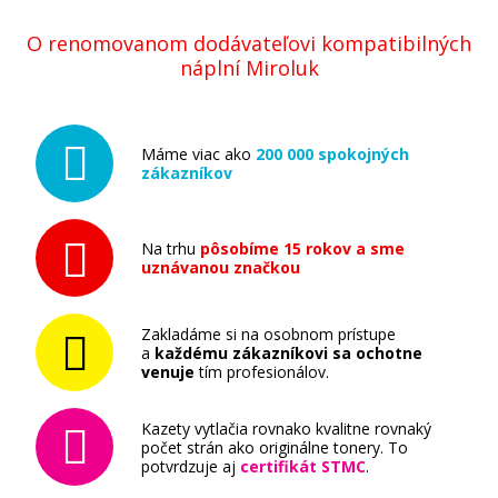
O renomovanom dodávateľovi kompatibilných
náplní Miroluk
Máme viac ako
200 000 spokojných
zákazníkov
Na trhu
pôsobíme 15 rokov a sme
uznávanou značkou
Zakladáme si na osobnom prístupe
a
každému zákazníkovi sa ochotne
venuje
tím profesionálov.
Kazety vytlačia rovnako kvalitne rovnaký
počet strán ako originálne tonery. To
potvrdzuje aj
certifikát STMC
.