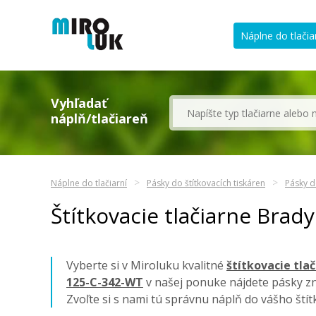
Náplne do tlačia
Vyhľadať
náplň/tlačiareň
Náplne do tlačiarní
Pásky do štítkovacích tiskáren
Pásky d
Štítkovacie tlačiarne Bra
Vyberte si v Miroluku kvalitné
štítkovacie tla
125-C-342-WT
v našej ponuke nájdete pásky z
Zvoľte si s nami tú správnu náplň do vášho ští