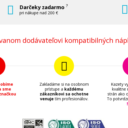
?
Darčeky zadarmo
pri nákupe nad 200 €
anom dodávateľovi kompatibilných nápl
sobíme
Zakladáme si na osobnom
Kazety vy
a sme
prístupe a
každému
kvalitne
značkou
zákazníkovi sa ochotne
strán ako o
venuje
tím profesionálov.
To potvrdz