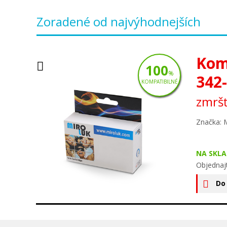
Zoradené od najvýhodnejších
Kom
100
%
342
KOMPATIBILNÉ
zmršť
Značka: 
NA SKLA
Objednaj
Do