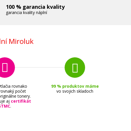
100 % garancia kvality
garancia kvality náplní
ní Miroluk
tlačia rovnako
99 % produktov máme
 rovnaký počet
vo svojich skladoch
riginálne tonery.
uje aj
certifikát
STMC
.