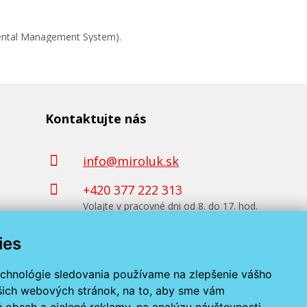
mental Management System).
Kontaktujte nás
info@miroluk.sk
+420 377 222 313
Volajte v pracovné dni od 8. do 17. hod.
ies
Kontaktné údaje
echnológie sledovania používame na zlepšenie vášho
ašich webových stránok, na to, aby sme vám
 obsah a cielené reklamy, na analýzu návštevnosti