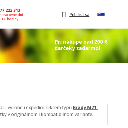
77 222 313
Prihlásiť sa
v pracovné dni
o 17. hodiny
Pri nákupe nad 200 €
darčeky zadarmo!
ári, výrobe i expedícii. Okrem typu
Brady M21-
títky v originálnom i kompatibilnom variante.