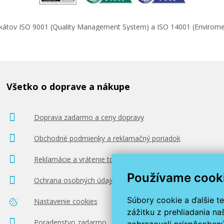
ifikátov ISO 9001 (Quality Management System) a ISO 14001 (Enviro
Všetko o doprave a nákupe
Doprava zadarmo a ceny dopravy
Obchodné podmienky a reklamačný poriadok
Reklamácie a vrátenie tovaru
Používame cook
Ochrana osobných údajov
Súbory cookie a ďalšie t
Nastavenie cookies
zážitku z prehliadania n
Poradenstvo zadarmo
zobrazovali prispôsobený