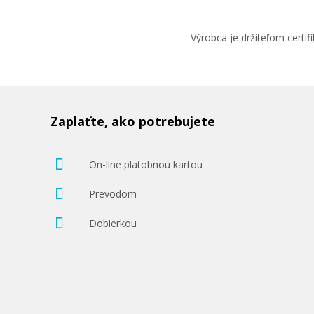
Výrobca je držiteľom cert
Zaplaťte, ako potrebujete
On-line platobnou kartou
Prevodom
Dobierkou