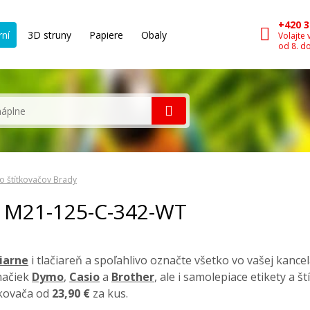
+420 3
rní
3D struny
Papiere
Obaly
Volajte 
od 8. d
o štítkovačov Brady
dy M21-125-C-342-WT
čiarne
i tlačiareň a spoľahlivo označte všetko vo vašej kancel
načiek
Dymo
,
Casio
a
Brother
, ale i samolepiace etikety a š
tkovača od
23,90 €
za kus.