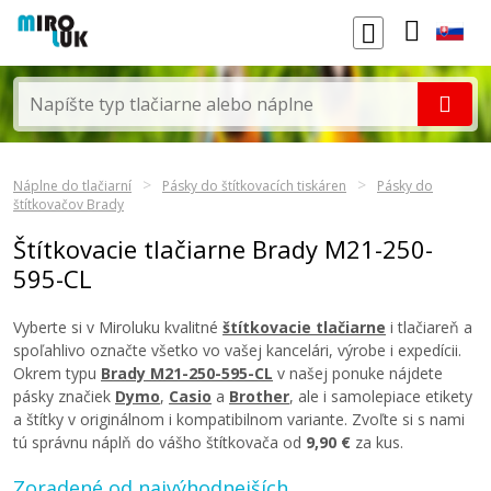
Náplne do tlačiarní
Pásky do štítkovacích tiskáren
Pásky do
štítkovačov Brady
Štítkovacie tlačiarne Brady M21-250-
595-CL
Vyberte si v Miroluku kvalitné
štítkovacie tlačiarne
i tlačiareň a
spoľahlivo označte všetko vo vašej kancelári, výrobe i expedícii.
Okrem typu
Brady M21-250-595-CL
v našej ponuke nájdete
pásky značiek
Dymo
,
Casio
a
Brother
, ale i samolepiace etikety
a štítky v originálnom i kompatibilnom variante. Zvoľte si s nami
tú správnu náplň do vášho štítkovača od
9,90 €
za kus.
Zoradené od najvýhodnejších