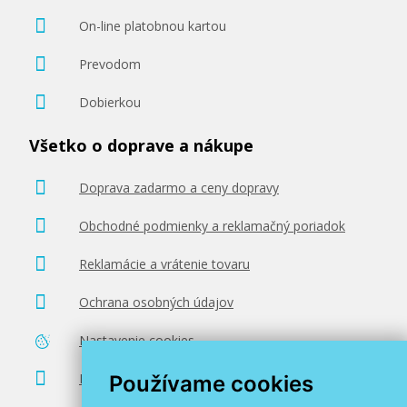
On-line platobnou kartou
Prevodom
Dobierkou
Všetko o doprave a nákupe
Doprava zadarmo a ceny dopravy
Obchodné podmienky a reklamačný poriadok
Reklamácie a vrátenie tovaru
Ochrana osobných údajov
Nastavenie cookies
Poradenstvo zadarmo
Používame cookies