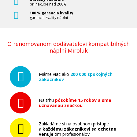
pri nákupe nad 200 €
100 % garancia kvality
garancia kvality náplní
O renomovanom dodávateľovi kompatibilných
náplní Miroluk
Máme viac ako
200 000 spokojných
zákazníkov
Na trhu
pôsobíme 15 rokov a sme
uznávanou značkou
Zakladáme si na osobnom prístupe
a
každému zákazníkovi sa ochotne
venuje
tím profesionálov.