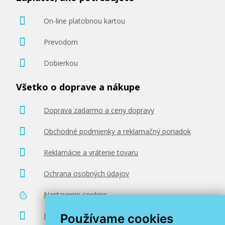
On-line platobnou kartou
Prevodom
Dobierkou
Všetko o doprave a nákupe
Doprava zadarmo a ceny dopravy
Obchodné podmienky a reklamačný poriadok
Reklamácie a vrátenie tovaru
Ochrana osobných údajov
Nastavenie cookies
Poradenstvo zadarmo
Používame cookies