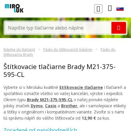
Náplne do tlačiarní
Pásky do štítkovacích tiskáren
Pásky do
štítkovačov Brady
Štítkovacie tlačiarne Brady M21-375-
595-CL
Vyberte si v Miroluku kvalitné
štítkovacie tlačiarne
i tlačiareň a
spoľahlivo označte všetko vo vašej kancelári, výrobe i expedícii.
Okrem typu
Brady M21-375-595-CL
v našej ponuke nájdete
pásky značiek
Dymo
,
Casio
a
Brother
, ale i samolepiace etikety
a štítky v originálnom i kompatibilnom variante. Zvoľte si s nami
tú správnu náplň do vášho štítkovača od
12,90 €
za kus.
Zoradené od najvýhodnejších