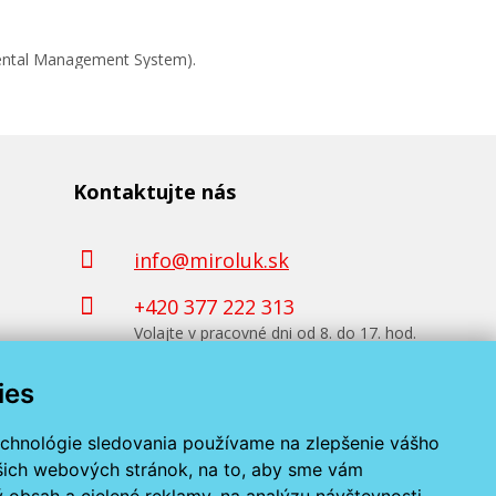
mental Management System).
Kontaktujte nás
info@miroluk.sk
+420 377 222 313
Volajte v pracovné dni od 8. do 17. hod.
ies
Kontaktné údaje
echnológie sledovania používame na zlepšenie vášho
ašich webových stránok, na to, aby sme vám
 obsah a cielené reklamy, na analýzu návštevnosti