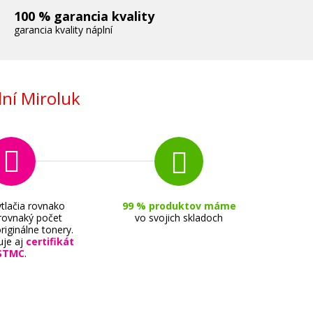
100 % garancia kvality
garancia kvality náplní
ní Miroluk
tlačia rovnako
99 % produktov máme
 rovnaký počet
vo svojich skladoch
riginálne tonery.
uje aj
certifikát
STMC
.