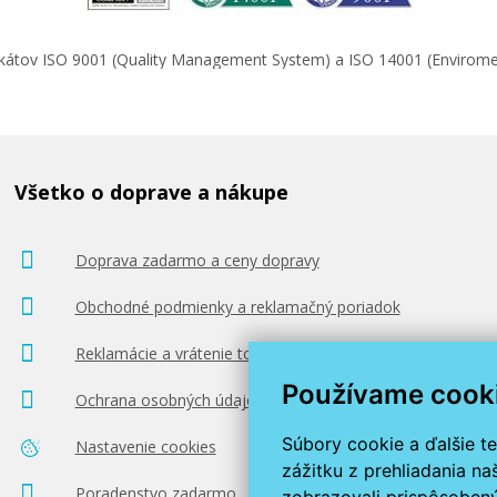
ifikátov ISO 9001 (Quality Management System) a ISO 14001 (Enviro
Všetko o doprave a nákupe
Doprava zadarmo a ceny dopravy
Obchodné podmienky a reklamačný poriadok
Reklamácie a vrátenie tovaru
Používame cook
Ochrana osobných údajov
Súbory cookie a ďalšie t
Nastavenie cookies
zážitku z prehliadania n
Poradenstvo zadarmo
zobrazovali prispôsobený