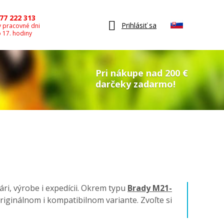
77 222 313
Prihlásiť sa
v pracovné dni
o 17. hodiny
Pri nákupe nad 200 €
darčeky zadarmo!
ári, výrobe i expedícii. Okrem typu
Brady M21-
 originálnom i kompatibilnom variante. Zvoľte si