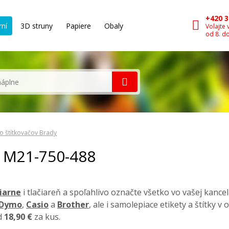
+420 3
rní
3D struny
Papiere
Obaly
Volajte 
od 8. d
o štítkovačov Brady
y M21-750-488
čiarne
i tlačiareň a spoľahlivo označte všetko vo vašej kancel
Dymo
,
Casio
a
Brother
, ale i samolepiace etikety a štítky v
od
18,90 €
za kus.