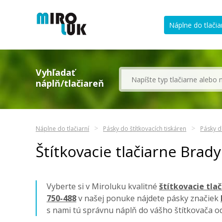
Náplne do tlačia
Vyhľadať
náplň/tlačiareň
Náplne do tlačiarní
Pásky do štítkovacích tiskáren
Pásky d
Štítkovacie tlačiarne Brad
Vyberte si v Miroluku kvalitné
štítkovacie tla
750-488
v našej ponuke nájdete pásky značiek
s nami tú správnu náplň do vášho štítkovača 