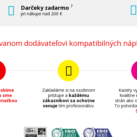
?
Darčeky zadarmo
pri nákupe nad 200 €
anom dodávateľovi kompatibilných nápl
sobíme
Zakladáme si na osobnom
Kazety vy
a sme
prístupe a
každému
kvalitne
značkou
zákazníkovi sa ochotne
strán ako o
venuje
tím profesionálov.
To potvrdz