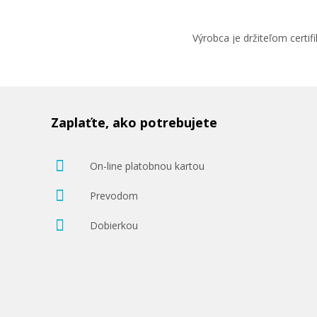
Výrobca je držiteľom cert
Zaplaťte, ako potrebujete
On-line platobnou kartou
Prevodom
Dobierkou