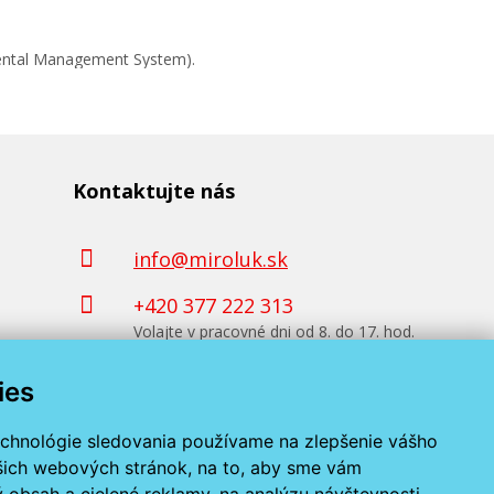
mental Management System).
Kontaktujte nás
info@miroluk.sk
+420 377 222 313
Volajte v pracovné dni od 8. do 17. hod.
ies
Kontaktné údaje
echnológie sledovania používame na zlepšenie vášho
ašich webových stránok, na to, aby sme vám
 obsah a cielené reklamy, na analýzu návštevnosti