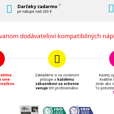
?
Darčeky zadarmo
pri nákupe nad 200 €
anom dodávateľovi kompatibilných nápl
sobíme
Zakladáme si na osobnom
Kazety vy
a sme
prístupe a
každému
kvalitne
značkou
zákazníkovi sa ochotne
strán ako o
venuje
tím profesionálov.
To potvrdz