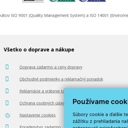
ifikátov ISO 9001 (Quality Management System) a ISO 14001 (Enviro
Všetko o doprave a nákupe
Doprava zadarmo a ceny dopravy
Obchodné podmienky a reklamačný poriadok
Reklamácie a vrátenie tovaru
Používame cook
Ochrana osobných údajov
Súbory cookie a ďalšie t
Nastavenie cookies
zážitku z prehliadania n
Poradenstvo zadarmo
zobrazovali prispôsobený