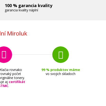
100 % garancia kvality
garancia kvality náplní
ní Miroluk
tlačia rovnako
99 % produktov máme
 rovnaký počet
vo svojich skladoch
riginálne tonery.
uje aj
certifikát
STMC
.