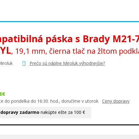
patibilná páska s Brady M21-
-YL
, 19,1 mm, čierna tlač na žltom podk
Miroluk
Prečo sú náplne Miroluk výhodnejšie?
DE
te do pondelka do 16:30. hod., doručíme v utorok
Ceny dopravy
 dopravy zadarmo
nakúpte ešte za 100 €