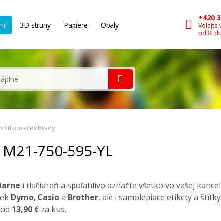
+420 3
rní
3D struny
Papiere
Obaly
Volajte 
od 8. d
o štítkovačov Brady
y M21-750-595-YL
čiarne
i tlačiareň a spoľahlivo označte všetko vo vašej kancel
iek
Dymo
,
Casio
a
Brother
, ale i samolepiace etikety a štít
a od
13,90 €
za kus.