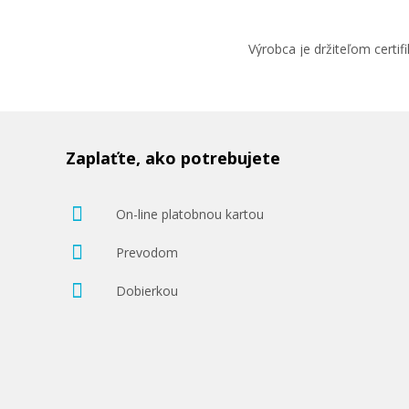
Výrobca je držiteľom cert
Zaplaťte, ako potrebujete
On-line platobnou kartou
Prevodom
Dobierkou