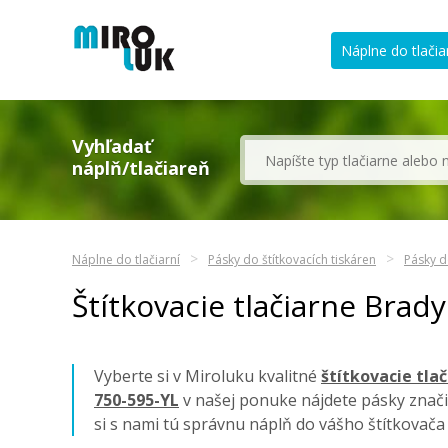
Náplne do tlačia
Vyhľadať
náplň/tlačiareň
Náplne do tlačiarní
Pásky do štítkovacích tiskáren
Pásky d
Štítkovacie tlačiarne Brad
Vyberte si v Miroluku kvalitné
štítkovacie tla
750-595-YL
v našej ponuke nájdete pásky znač
si s nami tú správnu náplň do vášho štítkovač