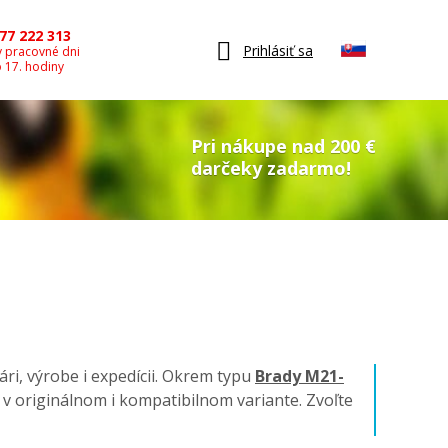
77 222 313
Prihlásiť sa
v pracovné dni
o 17. hodiny
Pri nákupe nad 200 €
darčeky zadarmo!
ári, výrobe i expedícii. Okrem typu
Brady M21-
ky v originálnom i kompatibilnom variante. Zvoľte