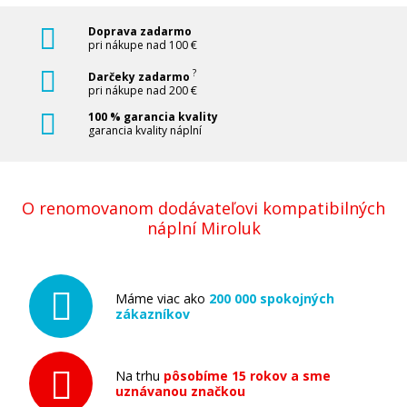
Doprava zadarmo
pri nákupe nad 100 €
?
Darčeky zadarmo
pri nákupe nad 200 €
100 % garancia kvality
garancia kvality náplní
O renomovanom dodávateľovi kompatibilných
náplní Miroluk
Máme viac ako
200 000 spokojných
zákazníkov
Na trhu
pôsobíme 15 rokov a sme
uznávanou značkou