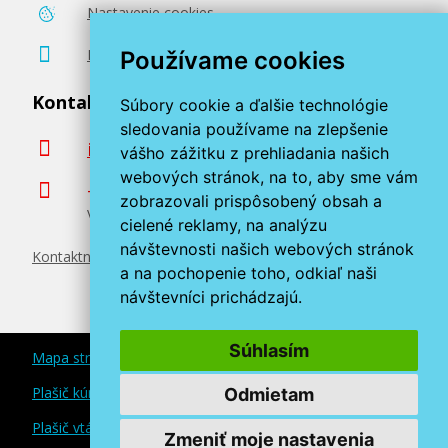
Nastavenie cookies
Poradenstvo zadarmo
Používame cookies
Kontaktujte nás
Súbory cookie a ďalšie technológie
sledovania používame na zlepšenie
info@miroluk.sk
vášho zážitku z prehliadania našich
webových stránok, na to, aby sme vám
+420 377 222 313
zobrazovali prispôsobený obsah a
Volajte v pracovné dni od 8. do 17. hod.
cielené reklamy, na analýzu
návštevnosti našich webových stránok
Kontaktné údaje
a na pochopenie toho, odkiaľ naši
návštevníci prichádzajú.
Súhlasím
Mapa stránok
Plašič kún a myší
Odmietam
Plašič vtákov
Zmeniť moje nastavenia