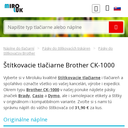
Náplne do tlačiarní
Pásky do štítkovacích tiskáren
Pásky do
štítkovačov Brother
Štítkovacie tlačiarne Brother CK-1000
Vyberte si v Miroluku kvalitné
štítkovacie tlačiarne
i tlačiareň a
spoľahlivo označte všetko vo vašej kancelári, výrobe i expedícii.
Okrem typu
Brother CK-1000
v našej ponuke nájdete pásky
značiek
Brady
,
Casio
a
Dymo
, ale i samolepiace etikety a štítky
v originálnom i kompatibilnom variante. Zvoľte si s nami tú
správnu náplň do vášho štítkovača od
31,90 €
za kus.
Originálne náplne