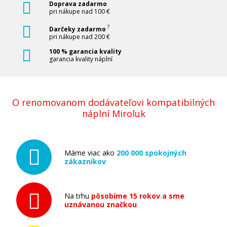
Doprava zadarmo
pri nákupe nad 100 €
?
Darčeky zadarmo
pri nákupe nad 200 €
100 % garancia kvality
garancia kvality náplní
O renomovanom dodávateľovi kompatibilných
náplní Miroluk
Máme viac ako
200 000 spokojných
zákazníkov
Na trhu
pôsobíme 15 rokov a sme
uznávanou značkou