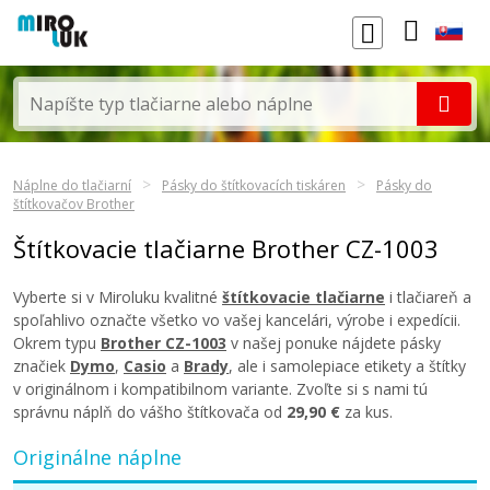
Náplne do tlačiarní
Pásky do štítkovacích tiskáren
Pásky do
štítkovačov Brother
Štítkovacie tlačiarne Brother CZ-1003
Vyberte si v Miroluku kvalitné
štítkovacie tlačiarne
i tlačiareň a
spoľahlivo označte všetko vo vašej kancelári, výrobe i expedícii.
Okrem typu
Brother CZ-1003
v našej ponuke nájdete pásky
značiek
Dymo
,
Casio
a
Brady
, ale i samolepiace etikety a štítky
v originálnom i kompatibilnom variante. Zvoľte si s nami tú
správnu náplň do vášho štítkovača od
29,90 €
za kus.
Originálne náplne