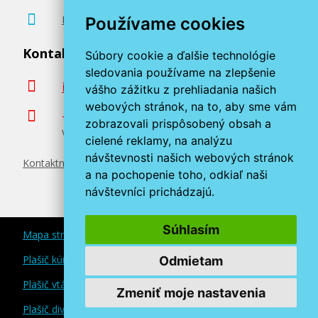
Poradenstvo zadarmo
Používame cookies
Kontaktujte nás
Súbory cookie a ďalšie technológie
sledovania používame na zlepšenie
info@miroluk.sk
vášho zážitku z prehliadania našich
webových stránok, na to, aby sme vám
+420 377 222 313
zobrazovali prispôsobený obsah a
Volajte v pracovné dni od 8. do 17. hod.
cielené reklamy, na analýzu
návštevnosti našich webových stránok
Kontaktné údaje
a na pochopenie toho, odkiaľ naši
návštevníci prichádzajú.
Súhlasím
Mapa stránok
Plašič kún a myší
Odmietam
Plašič vtákov
Zmeniť moje nastavenia
Plašič divokej zveri