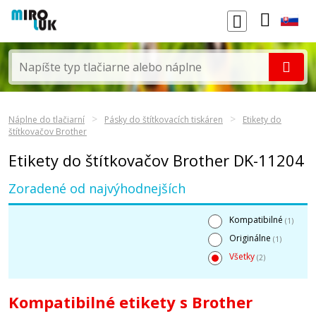
Náplne do tlačiarní
Pásky do štítkovacích tiskáren
Etikety do
štítkovačov Brother
Etikety do štítkovačov Brother DK-11204
Zoradené od najvýhodnejších
Kompatibilné
(1)
Originálne
(1)
Všetky
(2)
Kompatibilné etikety s Brother