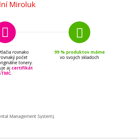
ní Miroluk
tlačia rovnako
99 % produktov máme
 rovnaký počet
vo svojich skladoch
riginálne tonery.
uje aj
certifikát
STMC
.
mental Management System).