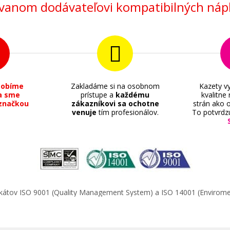
anom dodávateľovi kompatibilných nápl
sobíme
Zakladáme si na osobnom
Kazety vy
a sme
prístupe a
každému
kvalitne
značkou
zákazníkovi sa ochotne
strán ako o
venuje
tím profesionálov.
To potvrdz
ifikátov ISO 9001 (Quality Management System) a ISO 14001 (Enviro