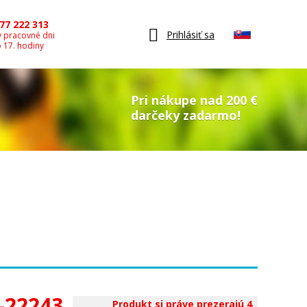
77 222 313
Prihlásiť sa
v pracovné dni
o 17. hodiny
Pri nákupe nad 200 €
darčeky zadarmo!
-22243
,
Produkt si práve prezerajú 4