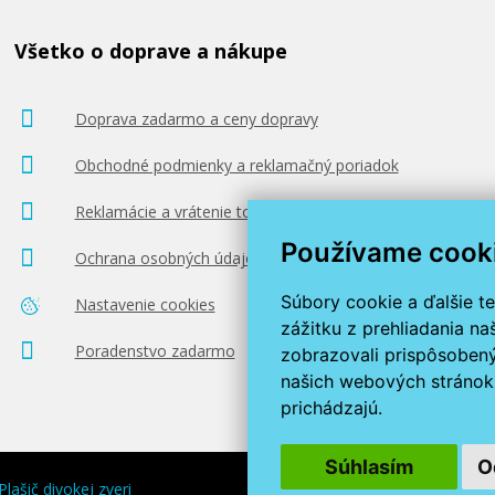
Všetko o doprave a nákupe
Doprava zadarmo a ceny dopravy
Obchodné podmienky a reklamačný poriadok
Reklamácie a vrátenie tovaru
Používame cook
Ochrana osobných údajov
Súbory cookie a ďalšie t
Nastavenie cookies
zážitku z prehliadania n
Poradenstvo zadarmo
zobrazovali prispôsobený
našich webových stránok 
prichádzajú.
Súhlasím
O
Plašič divokej zveri