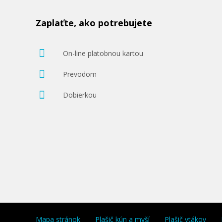
Zaplaťte, ako potrebujete
On-line platobnou kartou
Prevodom
Dobierkou
Mapa stránok
Plašič kún a myší
Plašič vtákov