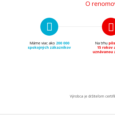
O renomov
Máme viac ako
200 000
Na trhu
pô
spokojných zákazníkov
15 rokov 
uznávanou 
Výrobca je držiteľom cert