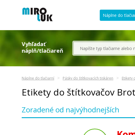
Náplne do tlačia
Vyhľadať
náplň/tlačiareň
Náplne do tlačiarní
Pásky do štítkovacích tiskáren
Etikety
Etikety do štítkovačov Br
Zoradené od najvýhodnejších
Kom