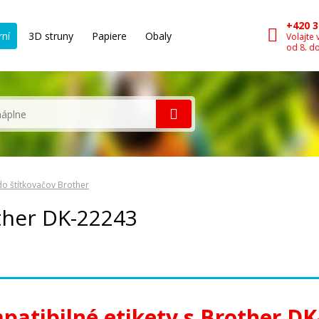
+420 3
rní
3D struny
Papiere
Obaly
Volajte 
od 8. d
 do štítkovačov Brother
other DK-22243
patibilné etikety s Brother DK