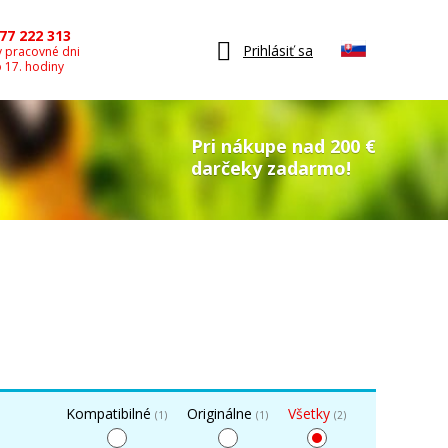
77 222 313
Prihlásiť sa
v pracovné dni
o 17. hodiny
Pri nákupe nad 200 €
darčeky zadarmo!
Kompatibilné
Originálne
Všetky
(1)
(1)
(2)