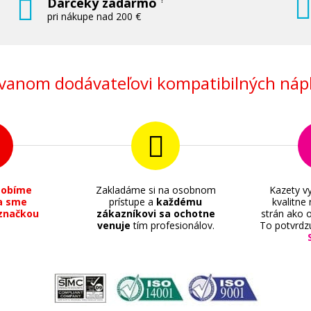
Darčeky zadarmo
pri nákupe nad 200 €
anom dodávateľovi kompatibilných nápl
sobíme
Zakladáme si na osobnom
Kazety vy
a sme
prístupe a
každému
kvalitne
značkou
zákazníkovi sa ochotne
strán ako o
venuje
tím profesionálov.
To potvrdz