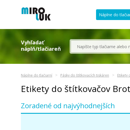
Náplne do tlačia
Vyhľadať
náplň/tlačiareň
Náplne do tlačiarní
Pásky do štítkovacích tiskáren
Etikety
Etikety do štítkovačov Br
Zoradené od najvýhodnejších