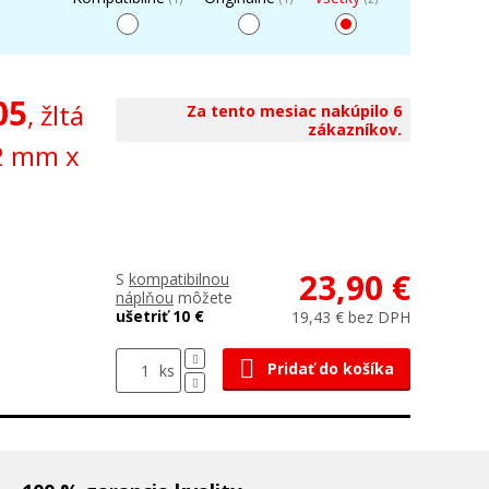
05
, žltá
Za tento mesiac nakúpilo 6
zákazníkov.
62 mm x
23,90 €
S
kompatibilnou
náplňou
môžete
ušetriť 10 €
19,43 € bez DPH
Pridať do košíka
ks