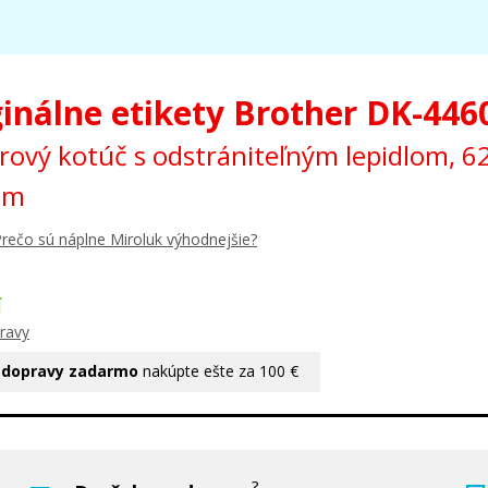
ginálne etikety Brother DK-446
rový kotúč s odstrániteľným lepidlom, 
8m
rečo sú náplne Miroluk výhodnejšie?
Í
ravy
 dopravy zadarmo
nakúpte ešte za 100 €
?