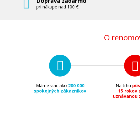
Doprava zadarmo
pri nákupe nad 100 €
O renomov
Máme viac ako
200 000
Na trhu
pô
spokojných zákazníkov
15 rokov 
uznávanou 