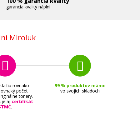
100 % garancia kvality
garancia kvality náplní
ní Miroluk
tlačia rovnako
99 % produktov máme
 rovnaký počet
vo svojich skladoch
riginálne tonery.
uje aj
certifikát
STMC
.