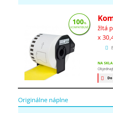
Kom
100
%
žltá 
KOMPATIBILNÉ
x 30
P
NA SKLA
Objednaj
Do
Originálne náplne