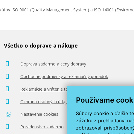
ifikátov ISO 9001 (Quality Management System) a ISO 14001 (Enviro
Všetko o doprave a nákupe
Doprava zadarmo a ceny dopravy
Obchodné podmienky a reklamačný poriadok
Reklamácie a vrátenie tovaru
Používame cook
Ochrana osobných údajov
Súbory cookie a ďalšie t
Nastavenie cookies
zážitku z prehliadania n
Poradenstvo zadarmo
zobrazovali prispôsobený