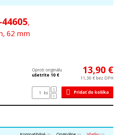
-44605
,
om, 62 mm
13,90 €
Oproti originálu
ušetríte 10 €
11,30 € bez DPH
Pridať do košíka
ks
Kompatibilné
Originálne
Všetky
(1)
(1)
(2)