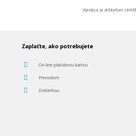
Výrobca je držiteľom cert
Zaplaťte, ako potrebujete
On-line platobnou kartou
Prevodom
Dobierkou