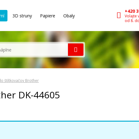
+420 3
rní
3D struny
Papiere
Obaly
Volajte 
od 8. d
 do štítkovačov Brother
other DK-44605