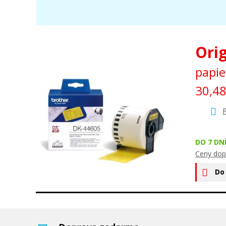
Ori
papie
30,4
P
DO 7 DN
Ceny dop
Do