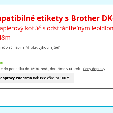
patibilné etikety s Brother DK
papierový kotúč s odstrániteľným lepidl
,48m
rečo sú náplne Miroluk výhodnejšie?
DE
te do pondelka do 16:30. hod., doručíme v utorok
Ceny dopravy
 dopravy zadarmo
nakúpte ešte za 100 €