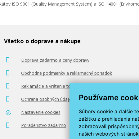
ifikátov ISO 9001 (Quality Management System) a ISO 14001 (Enviro
Všetko o doprave a nákupe
Doprava zadarmo a ceny dopravy
Obchodné podmienky a reklamačný poriadok
Reklamácie a vrátenie tovaru
Používame cook
Ochrana osobných údajov
Súbory cookie a ďalšie t
Nastavenie cookies
zážitku z prehliadania n
Poradenstvo zadarmo
zobrazovali prispôsobený
našich webových stránok 