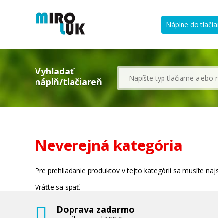
Náplne do tlačia
Vyhľadať
náplň/tlačiareň
Neverejná kategória
Pre prehliadanie produktov v tejto kategórii sa musíte najsk
Vráťte sa späť.
Doprava zadarmo