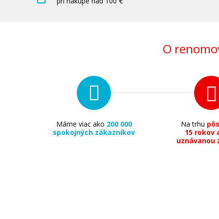
pri nákupe nad 100 €
O renomov
Máme viac ako
200 000
Na trhu
pô
spokojných zákazníkov
15 rokov 
uznávanou 