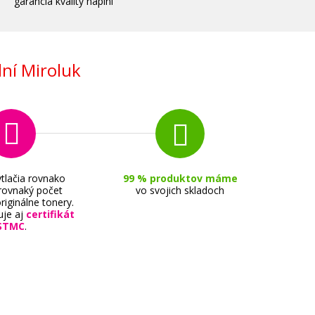
garancia kvality náplní
ní Miroluk
tlačia rovnako
99 % produktov máme
 rovnaký počet
vo svojich skladoch
riginálne tonery.
uje aj
certifikát
STMC
.