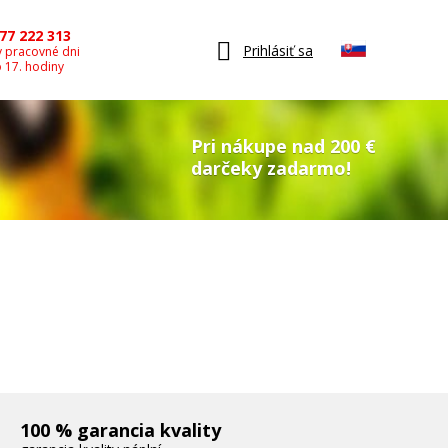
77 222 313
Prihlásiť sa
v pracovné dni
o 17. hodiny
Pri nákupe nad 200 €
darčeky zadarmo!
100 % garancia kvality