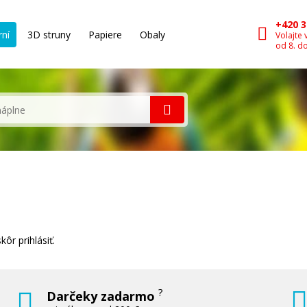
+420 3
rní
3D struny
Papiere
Obaly
Volajte 
od 8. d
ôr prihlásiť.
?
Darčeky zadarmo