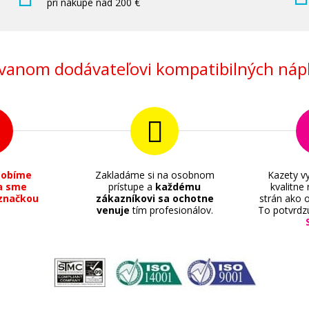
pri nákupe nad 200 €
anom dodávateľovi kompatibilných nápl
sobíme
Zakladáme si na osobnom
Kazety vy
a sme
prístupe a
každému
kvalitne
značkou
zákazníkovi sa ochotne
strán ako o
venuje
tím profesionálov.
To potvrdz