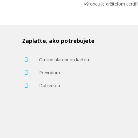
Výrobca je držiteľom cert
Zaplaťte, ako potrebujete
On-line platobnou kartou
Prevodom
Dobierkou