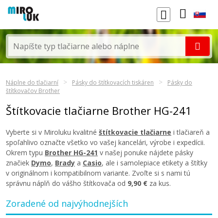
Náplne do tlačiarní
Pásky do štítkovacích tiskáren
Pásky do
štítkovačov Brother
Štítkovacie tlačiarne Brother HG-241
Vyberte si v Miroluku kvalitné
štítkovacie tlačiarne
i tlačiareň a
spoľahlivo označte všetko vo vašej kancelári, výrobe i expedícii.
Okrem typu
Brother HG-241
v našej ponuke nájdete pásky
značiek
Dymo
,
Brady
a
Casio
, ale i samolepiace etikety a štítky
v originálnom i kompatibilnom variante. Zvoľte si s nami tú
správnu náplň do vášho štítkovača od
9,90 €
za kus.
Zoradené od najvýhodnejších