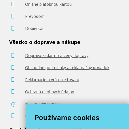
On-line platobnou kartou
Prevodom
Dobierkou
Všetko o doprave a nákupe
Doprava zadarmo a ceny dopravy
Obchodné podmienky a reklamačný poriadok
Reklamácie a vrátenie tovaru
Ochrana osobných údajov
Nastavenie cookies
Poradenstvo zadarmo
Používame cookies