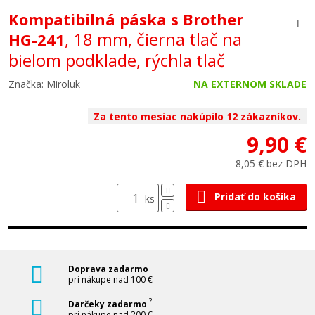
Kompatibilná páska s Brother
, 18 mm, čierna tlač na
HG-241
bielom podklade, rýchla tlač
Značka: Miroluk
NA EXTERNOM SKLADE
Za tento mesiac nakúpilo 12 zákazníkov.
9,90 €
8,05 € bez DPH
Pridať do košíka
ks
Doprava zadarmo
pri nákupe nad 100 €
?
Darčeky zadarmo
pri nákupe nad 200 €