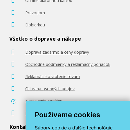
On-line platobnou kartou
Prevodom
Dobierkou
Všetko o doprave a nákupe
Doprava zadarmo a ceny dopravy
Obchodné podmienky a reklamačný poriadok
Reklamácie a vrátenie tovaru
Ochrana osobných údajov
Nastavenie cookies
Poradenstvo zadarmo
Používame cookies
Kontaktujte nás
Súbory cookie a ďalšie technológie