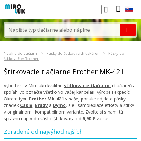
Náplne do tlačiarní
Pásky do štítkovacích tiskáren
Pásky do
štítkovačov Brother
Štítkovacie tlačiarne Brother MK-421
Vyberte si v Miroluku kvalitné
štítkovacie tlačiarne
i tlačiareň a
spoľahlivo označte všetko vo vašej kancelári, výrobe i expedícii.
Okrem typu
Brother MK-421
v našej ponuke nájdete pásky
značiek
Casio
,
Brady
a
Dymo
, ale i samolepiace etikety a štítky
v originálnom i kompatibilnom variante. Zvoľte si s nami tú
správnu náplň do vášho štítkovača od
6,90 €
za kus.
Zoradené od najvýhodnejších