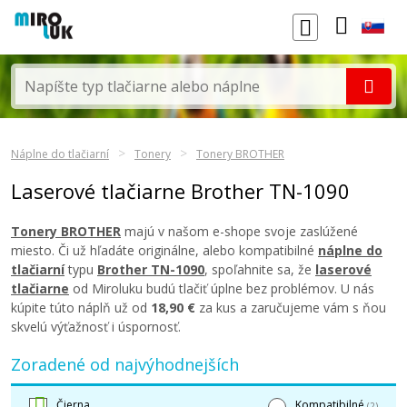
Náplne do tlačiarní
Tonery
Tonery BROTHER
Laserové tlačiarne Brother TN-1090
Tonery BROTHER
majú v našom e-shope svoje zaslúžené
miesto. Či už hľadáte originálne, alebo kompatibilné
náplne do
tlačiarní
typu
Brother TN-1090
, spoľahnite sa, že
laserové
tlačiarne
od Miroluku budú tlačiť úplne bez problémov. U nás
kúpite túto náplň už od
18,90 €
za kus a zaručujeme vám s ňou
skvelú výťažnosť i úspornosť.
Zoradené od najvýhodnejších
Čierna
Kompatibilné
(2)