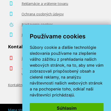
Reklamácie a vrátenie tovaru
Ochrana osobných údajov
Nastavenie cookies
Poradenstvo zadarmo
Používame cookies
Kontaktujte nás
Súbory cookie a ďalšie technológie
sledovania používame na zlepšenie
info@miroluk.sk
vášho zážitku z prehliadania našich
webových stránok, na to, aby sme vám
+420 377 222 313
zobrazovali prispôsobený obsah a
Volajte v pracovné dni od 8. do 17. hod.
cielené reklamy, na analýzu
návštevnosti našich webových stránok
Kontaktné údaje
a na pochopenie toho, odkiaľ naši
návštevníci prichádzajú.
Súhlasím
Mapa stránok