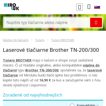
Náplne do tlačiarní
Tonery
Tonery BROTHER
Laserové tlačiarne Brother TN-200/300
Tonery BROTHER
majú v našom e-shope svoje zaslúžené
miesto. Či už hľadáte originálne, alebo kompatibilné
náplne do
tlačiarní
typu
Brother TN-200/300
, spoľahnite sa, že
laserové
tlačiarne
od Miroluku budú tlačiť úplne bez problémov. U nás
kúpite túto náplň už od
16,90 €
za kus a zaručujeme vám s ňou
skvelú výťažnosť i úspornosť.
Zoradené od najvýhodnejších
Kompatibilné
(1)